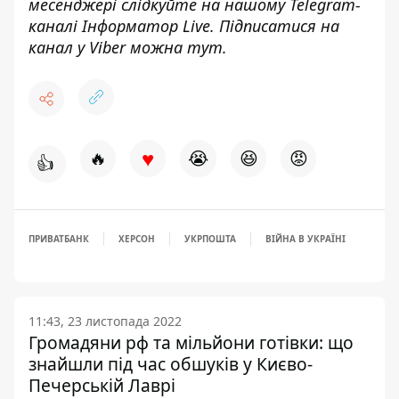
месенджері слідкуйте на нашому Telegram-
каналі
Інформатор Live
. Підписатися на
канал у Viber можна
тут
.
♥
🔥
😭
😆
😡
👍
ПРИВАТБАНК
ХЕРСОН
УКРПОШТА
ВІЙНА В УКРАЇНІ
11:43, 23 листопада 2022
Громадяни рф та мільйони готівки: що
знайшли під час обшуків у Києво-
Печерській Лаврі