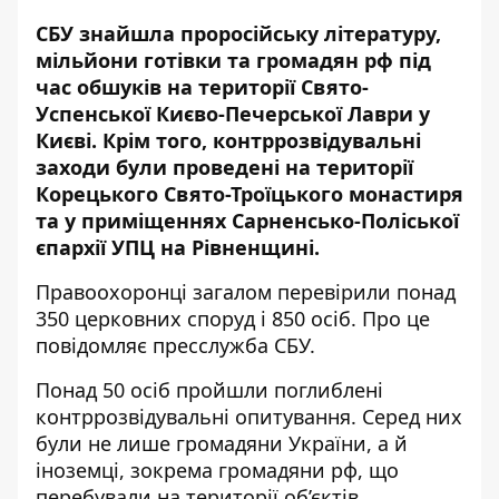
СБУ знайшла проросійську літературу,
мільйони готівки та громадян рф
під
час обшуків на території Свято-
Успенської Києво-Печерської Лаври у
Києві
. Крім того, контррозвідувальні
заходи були проведені на території
Корецького Свято-Троїцького монастиря
та у приміщеннях Сарненсько-Поліської
єпархії УПЦ на Рівненщині.
Правоохоронці загалом перевірили понад
350 церковних споруд і 850 осіб. Про це
повідомляє
пресслужба СБУ
.
Понад 50 осіб пройшли поглиблені
контррозвідувальні опитування. Серед них
були не лише громадяни України, а й
іноземці, зокрема громадяни рф, що
перебували на території об’єктів.