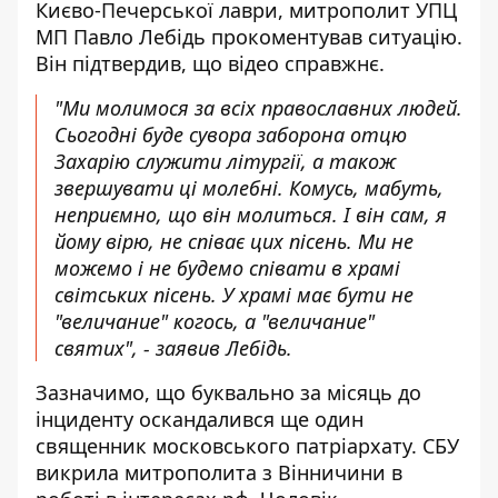
Києво-Печерської лаври, митрополит УПЦ
МП Павло Лебідь прокоментував ситуацію
.
Він підтвердив, що відео справжнє.
"Ми молимося за всіх православних людей.
Сьогодні буде сувора заборона отцю
Захарію служити літургії, а також
звершувати ці молебні. Комусь, мабуть,
неприємно, що він молиться. І він сам, я
йому вірю, не співає цих пісень. Ми не
можемо і не будемо співати в храмі
світських пісень. У храмі має бути не
"величание" когось, а "величание"
святих", - заявив Лебідь
.
Зазначимо, що буквально за місяць до
інциденту оскандалився ще один
священник московського патріархату. СБУ
викрила митрополита з Вінничини в