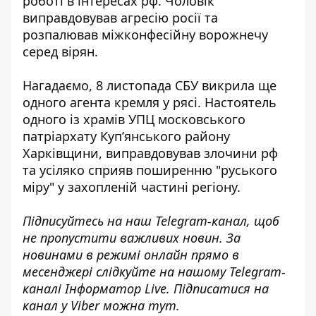
роботі в інтересах рф. Чоловік
виправдовував агресію росії
та
розпалював міжконфесійну ворожнечу
серед вірян.
Нагадаємо, 8 листопада СБУ
викрила ще
одного агента кремля у рясі
. Настоятель
одного із храмів УПЦ московського
патріархату Куп’янського району
Харківщини, виправдовував злочини рф
та усіляко сприяв поширенню "руського
міру" у захопленій частині регіону.
Підписуйтесь на наш
Telegram-канал
, щоб
не пропустити важливих новин. За
новинами в режимі онлайн прямо в
месенджері слідкуйте на нашому Telegram-
каналі
Інформатор Live
. Підписатися на
канал у Viber можна
тут
.