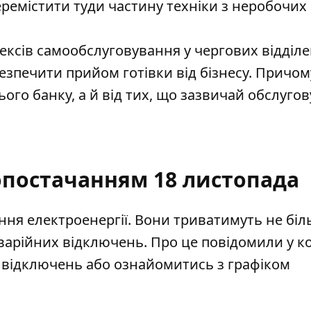
еремістити туди частину техніки з неробочих
ксів самообслуговування у чергових відділе
езпечити прийом готівки від бізнесу. Причом
цього банку, а й від тих, що зазвичай обслуго
опостачанням 18 листопада
ення електроенергії.
Вони триватимуть
не біл
варійних відключень. Про це
повідомили
у к
х відключень або ознайомитись з графіком
.