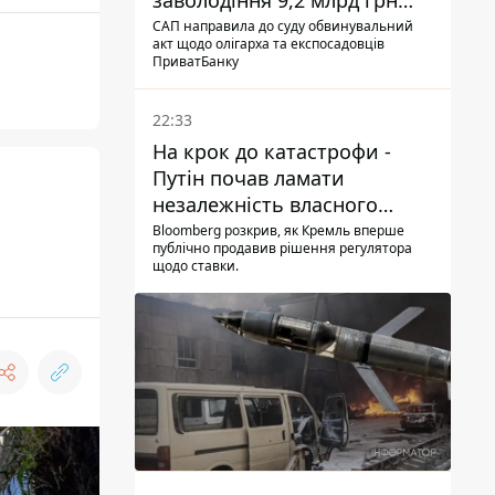
заволодіння 9,2 млрд грн
ПриватБанку скерували до
САП направила до суду обвинувальний
акт щодо олігарха та експосадовців
суду
ПриватБанку
22:33
На крок до катастрофи -
Путін почав ламати
незалежність власного
Центробанку, змусивши
Bloomberg розкрив, як Кремль вперше
публічно продавив рішення регулятора
знизити базову ставку
щодо ставки.