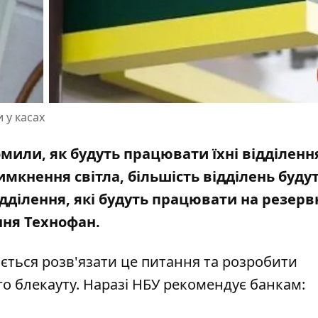
 у касах
или, як будуть працювати їхні відділенн
вимкнення світла
, більшість відділень буду
ідділення, які будуть працювати на резер
ння
Технофан
.
ється розв'язати це питання та розробити
о блекауту. Наразі НБУ рекомендує банкам: