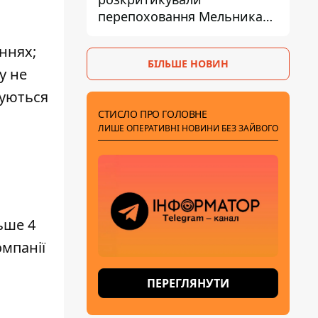
перепоховання Мельника
через ризик дипломатичної
ізоляції
ннях;
БІЛЬШЕ НОВИН
у не
вуються
СТИСЛО ПРО ГОЛОВНЕ
ЛИШЕ ОПЕРАТИВНІ НОВИНИ БЕЗ ЗАЙВОГО
ьше 4
омпанії
ПЕРЕГЛЯНУТИ