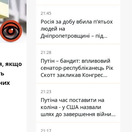
біль – він очолив народне
голосування
21:45
Росія за добу вбила п'ятьох
людей на
Дніпропетровщині – під
ударами опинилися п'ять
районів області
21:28
Путін – бандит: впливовий
я, якщо
сенатор-республіканець Рік
ть
Скотт закликав Конгрес
притягнути РФ до
вних
відповідальності за війну в
21:23
Україні
Путіна час поставити на
коліна - у США назвали
шлях до завершення війни -
National Security Journal
21:17