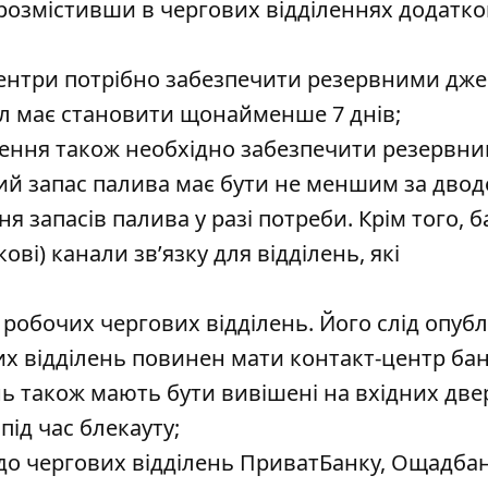
 розмістивши в чергових відділеннях додатко
-центри потрібно забезпечити резервними дж
л має становити щонайменше 7 днів;
ілення також необхідно забезпечити резервн
ий запас палива має бути не меншим за двод
 запасів палива у разі потреби. Крім того, 
ві) канали зв’язку для відділень, які
 робочих чергових відділень. Його слід опубл
чих відділень повинен мати контакт-центр бан
нь також мають бути вивішені на вхідних две
під час блекауту;
 до чергових відділень ПриватБанку, Ощадба