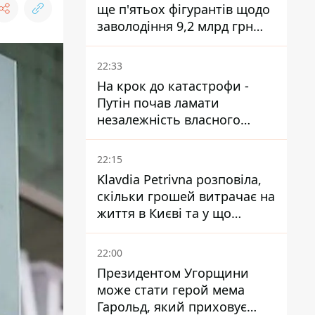
ще п'ятьох фігурантів щодо
заволодіння 9,2 млрд грн
ПриватБанку скерували до
суду
22:33
На крок до катастрофи -
Путін почав ламати
незалежність власного
Центробанку, змусивши
знизити базову ставку
22:15
Klavdia Petrivna розповіла,
скільки грошей витрачає на
життя в Києві та у що
вкладає мільйони
22:00
Президентом Угорщини
може стати герой мема
Гарольд, який приховує