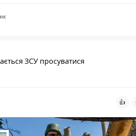
НК
дається ЗСУ просуватися
👍