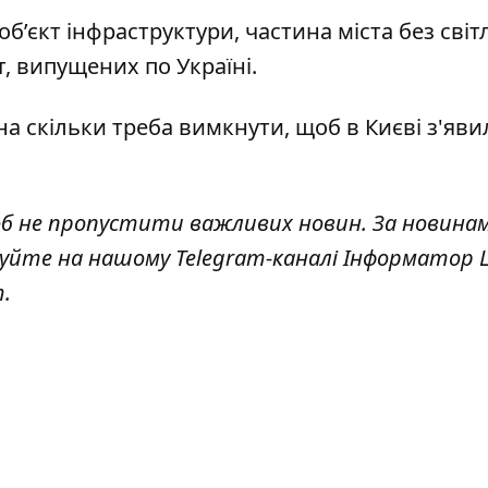
об’єкт інфраструктури
, частина міста без світ
ет, випущених по
Україні.
на скільки треба вимкнути
, щоб в Києві з'яв
об не пропустити важливих новин. За новина
куйте на нашому Telegram-каналі
Інформатор L
т
.