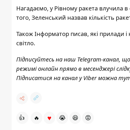
Нагадаємо, у Рівному
ракета влучила в 
того, Зеленський
назвав кількість рак
Також
Інформатор
писав, які
прилади і 
світло.
Підписуйтесь на наш
Telegram-канал
, щ
режимі онлайн прямо в месенджері слід
Підписатися на канал у Viber можна
ту
♥
👍
🔥
😭
😆
😡