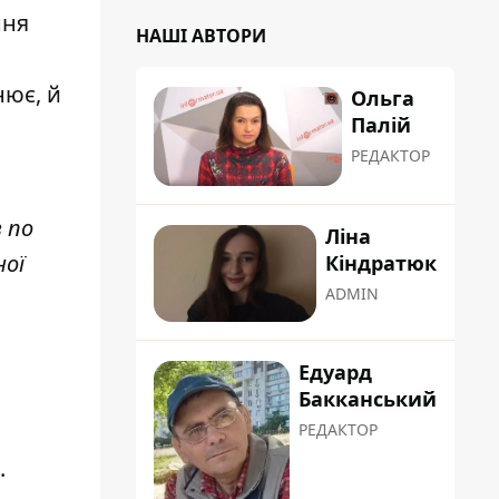
ння
НАШІ АВТОРИ
нює, й
Ольга
Палій
РЕДАКТОР
 по
Ліна
ної
Кіндратюк
ADMIN
Едуард
Бакканський
РЕДАКТОР
.