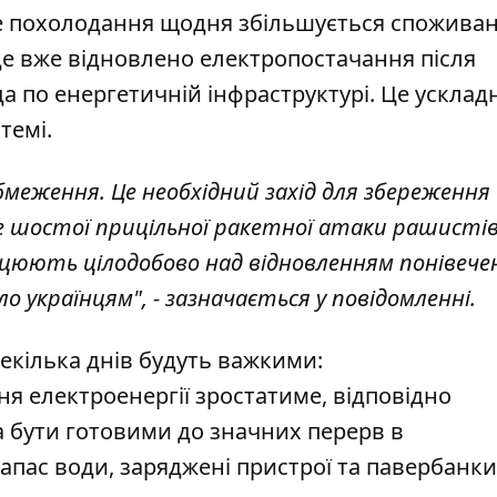
зке похолодання щодня збільшується спожива
 де вже відновлено електропостачання після
а по енергетичній інфраструктурі. Це усклад
стемі.
меження. Це необхідний захід для збереження
е шостої прицільної ракетної атаки рашистів
ацюють цілодобово над відновленням понівече
 українцям", - зазначається у повідомленні.
екілька днів
будуть
важкими:
я електроенергії зростатиме, відповідно
а бути готовими до значних перерв в
апас води, заряджені пристрої та павербанки