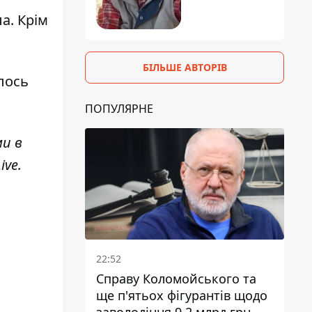
ла. Крім
БІЛЬШЕ АВТОРІВ
илось
ПОПУЛЯРНЕ
ми в
ive
.
22:52
Справу Коломойського та
ще п'ятьох фігурантів щодо