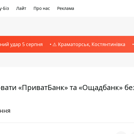
-Біз
Лайт
Про нас
Реклама
тний удар 5 серпня
⚠️ Краматорськ, Костянтинівка
ювати «ПриватБанк» та «Ощадбанк» бе
ення