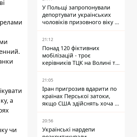
ві
У Польщі запропонували
депортувати українських
ерелами
чоловіків призовного віку -
кого це може торкнутися
21:12
ими
Понад 120 фіктивних
енний.
мобілізацій - троє
банки
керівників ТЦК на Волині та
Буковині отримали підозри
за фейкові звіти
21:05
Іран пригрозив вдарити по
ікувати
країнах Перської затоки,
ку, а
якщо США здійснять хоча б
рях
одну атаку - Reuters
20:56
Українські нардепи
нку чи
розкритикували