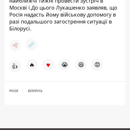
найближчі тижні провести зустріч в
Москві
і.До цього Лукашенко заявляв, що
Росія надасть йому військову допомогу в
разі подальшого загострення ситуації в
Білорусі.
♥
🔥
😭
😆
😡
👍
РОСІЯ
БІЛОРУСЬ