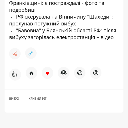
Франківщині: є постраждалі - фото та
подробиці
РФ скерувала на Вінничину "Шахеди":
пролунав потужний вибух
"Бавовна" у Брянській області РФ: після
вибуху загорілась електростанція – відео
♥
🔥
😭
😆
😡
👍
ВИБУХ
КРИВИЙ РІГ