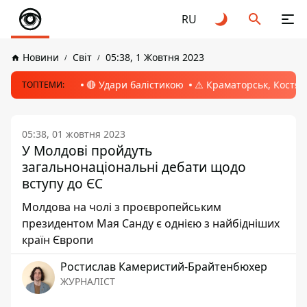
RU
Новини
Світ
05:38, 1 Жовтня 2023
🔴 Удари балістикою
⚠️ Краматорськ, Костян
ТОПТЕМИ:
05:38, 01 жовтня 2023
У Молдові пройдуть
загальнонаціональні дебати щодо
вступу до ЄС
Молдова на чолі з проєвропейським
президентом Мая Санду є однією з найбідніших
країн Європи
Ростислав Камеристий-Брайтенбюхер
ЖУРНАЛІСТ