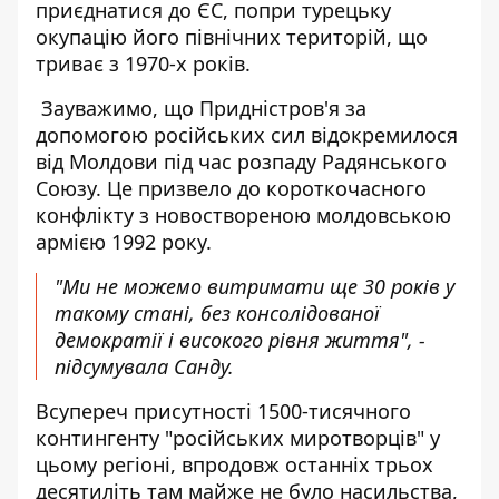
приєднатися до ЄС, попри турецьку
окупацію його північних територій, що
триває з 1970-х років.
Зауважимо, що Придністров'я за
допомогою російських сил відокремилося
від Молдови під час розпаду Радянського
Союзу. Це призвело до короткочасного
конфлікту з новоствореною молдовською
армією 1992 року.
"Ми не можемо витримати ще 30 років у
такому стані, без консолідованої
демократії і високого рівня життя", -
підсумувала Санду.
Всупереч присутності 1500-тисячного
контингенту "російських миротворців" у
цьому регіоні, впродовж останніх трьох
десятиліть там майже не було насильства,