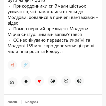
бути на дні - фото
Прикордонники спіймали шістьох
ухилянтів, які намагалися втекти до
Молдови: ховалися в причепі вантажівки –
відео
Помер перший президент Молдови
Мірча Снєгур: чим він запам'ятався
ЄС неочікувано передасть Україні та
Молдові 135 млн євро допомоги: ці гроші
мали піти росії та Білорусі
♥
🔥
😭
😆
😡
👍
ЄВРОПА
МОЛДОВА