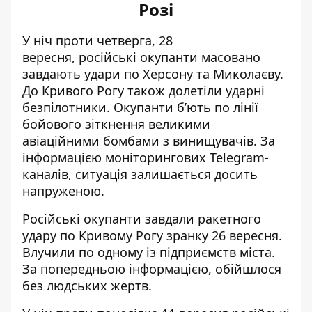
Розі
У ніч проти четверга, 28
вересня,
російські окупанти масовано
завдають удари по Херсону
та Миколаєву.
До Кривого Рогу також долетіли ударні
безпілотники. Окупанти б’ють по лінії
бойового зіткнення великими
авіаційними бомбами з винищувачів. За
інформацією моніторингових Telegram-
каналів, ситуація залишається досить
напруженою.
Російські окупанти завдали
ракетного
удару по Кривому Рогу
зранку 26 вересня.
Влучили по одному із підприємств міста.
За попередньою інформацією, обійшлося
без людських жертв.