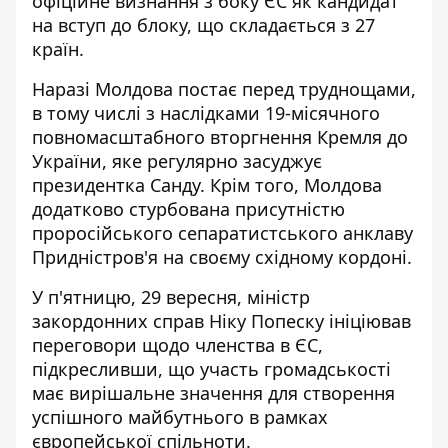
офіційне визнання з боку ЄС як кандидат
на вступ до блоку, що складається з 27
країн.
Наразі Молдова постає перед труднощами,
в тому числі з наслідками 19-місячного
повномасштабного вторгнення Кремля до
України, яке регулярно засуджує
президентка Санду. Крім того, Молдова
додатково стурбована присутністю
проросійського сепаратистського анклаву
Придністров'я на своєму східному кордоні.
У п'ятницю, 29 вересня, міністр
закордонних справ Ніку Попеску ініціював
переговори щодо членства в ЄС,
підкресливши, що участь громадськості
має вирішальне значення для створення
успішного майбутнього в рамках
європейської спільноти.