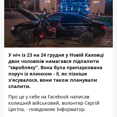
У ніч із 23 на 24 грудня у Новій Каховці
двоє чоловіків намагався підпалити
"євробляху". Вона була припаркована
поруч із ялинкою - її, як пізніше
з'ясувалося, вони також планували
спалити.
Про це у себе на Facebook написав
колишній військовий, волонтер
Сергій
Цигіпа
, - повідомляє
Інформатор
.