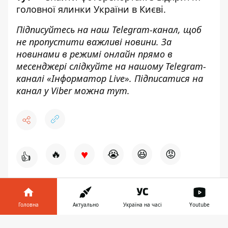
головної ялинки України в Києві.
Підписуйтесь на наш
Telegram-канал
,
щоб
н
е пропустити важливі новини. За
новинами в режимі онлайн прямо в
месенджері слідкуйте на нашому Telegram-
каналі «
Інформатор Live»
. Підписатися на
канал у Viber можна
тут.
♥
🔥
😭
😆
😡
👍
ХЕРСОНСЬКА ОБЛАСТЬ
Головна
Актуально
Україна на часі
Youtube
Інформатор у