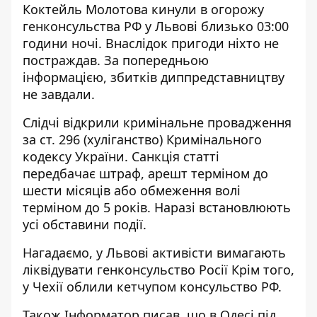
Коктейль Молотова кинули в огорожу
генконсульства РФ у Львові близько 03:00
години ночі. Внаслідок пригоди ніхто не
постраждав. За попередньою
інформацією, збитків диппредставництву
не завдали.
Слідчі відкрили кримінальне провадження
за ст. 296 (хуліганство) Кримінального
кодексу України. Санкція статті
передбачає штраф, арешт терміном до
шести місяців або обмеження волі
терміном до 5 років. Наразі встановлюють
усі обставини події.
Нагадаємо, у Львові
активісти вимагають
ліквідувати генконсульство
Росії Крім того,
у Чехії облили кетчупом консульство РФ.
Також І
нформатор
писав, що в Одесі
під