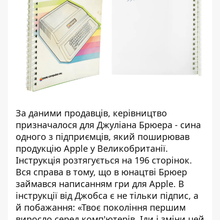
За даними продавців, керівництво
призначалося для Джуліана Брюера - сина
одного з підприємців, який поширював
продукцію Apple у Великобританії.
Інструкція розтягується на 196 сторінок.
Вся справа в тому, що в юнацтві Брюер
займався написанням гри для Apple. В
інструкції від Джобса є не тільки підпис, а
й побажання: «Твоє покоління першим
виросло серед комп'ютерів. Іди і зміни цей