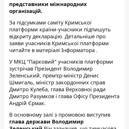
представники міжнародних
організацій.
За підсумками саміту Кримської
платформи країни-учасники підпишуть
відкриту декларацію. Детальніше про
заяви учасників Кримської платформи
читайте в матеріалі
Інформатора
.
У МКЦ "Парковий" учасників платформи
зустрічав Президент Володимир
Зеленський, прем'єр-міністр Денис
Шмигаль, міністр закордонних справ
Дмитро Кулеба, глава Верховної ради
Дмитро Разумков і глава Офісу Президента
Андрій Єрмак.
В основному залі з промовою
виступив
глава держави Володимир
Зеленський
.Він зазначив, що тимчасова