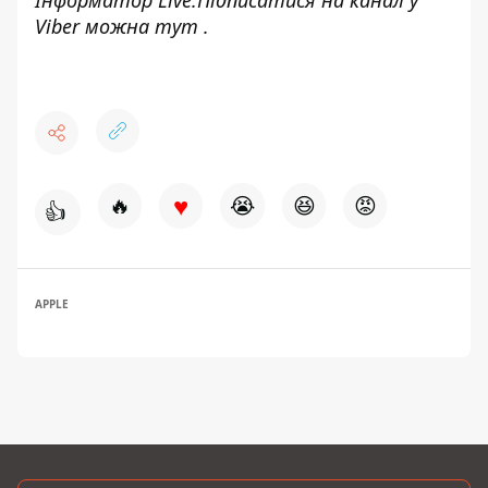
Viber можна
тут
.
♥
🔥
😭
😆
😡
👍
APPLE