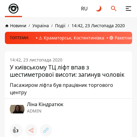
RU
Новини
Україна
Події
14:42, 23 Листопада 2020
⚠️ Краматорськ, Костянтинівка
🔴 Ракетний 
ТОПТЕМИ:
14:42, 23 листопада 2020
У київському ТЦ ліфт впав з
шестиметрової висоти: загинув чоловік
Пасажиром ліфта був працівник торгового
центру
Ліна Кіндратюк
ADMIN
👍