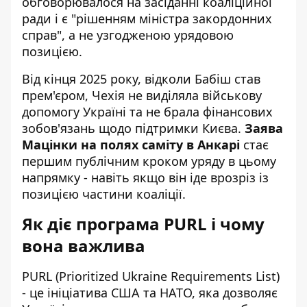
обговорювалося на засіданні коаліційної
ради і є "рішенням міністра закордонних
справ", а не узгодженою урядовою
позицією.
Від кінця 2025 року, відколи Бабіш став
прем'єром, Чехія не виділяла військову
допомогу Україні та не брала фінансових
зобов'язань щодо підтримки Києва.
Заява
Мацінки на полях саміту в Анкарі
стає
першим публічним кроком уряду в цьому
напрямку - навіть якщо він іде врозріз із
позицією частини коаліції.
Як діє програма PURL і чому
вона важлива
PURL (Prioritized Ukraine Requirements List)
- це ініціатива США та НАТО, яка дозволяє