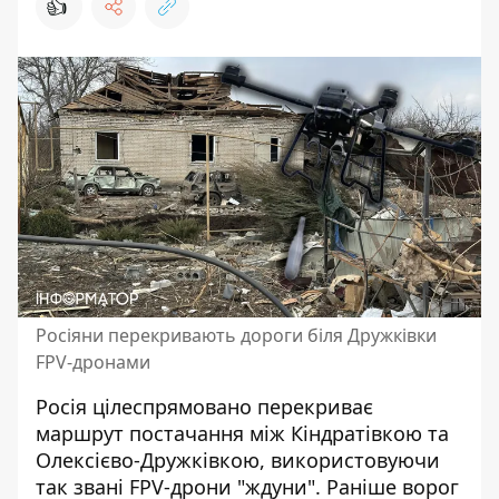
👍
Росіяни перекривають дороги біля Дружківки
FPV-дронами
Росія цілеспрямовано перекриває
маршрут постачання між Кіндратівкою та
Олексієво-Дружківкою, використовуючи
так звані FPV-дрони "ждуни". Раніше
ворог