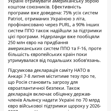
Україні отримувати американську зброю
коштом союзників. Ефективність
програми вже доведена: 75% усіх систем
Patriot, отриманих Україною з літа,
профінансовано через PURL, а 90% інших
систем ППО також надійшли за підтримки
цієї програми. Нідерланди вже пообіцяли
250 млн євро на придбання
американських систем ППО та F-16, проте
більшість європейських країн поки
утримувалася від подальших зобов'язань.
Підсумкова декларація саміту НАТО в
Анкарі 7-8 липня міститиме тезу про те,
що Росія становить загрозу для
євроатлантичної безпеки. Також
декларація включає обіцянку держав-
членів Альянсу надати Україні по 70 млрд
євро військової підтримки щороку у 2026-