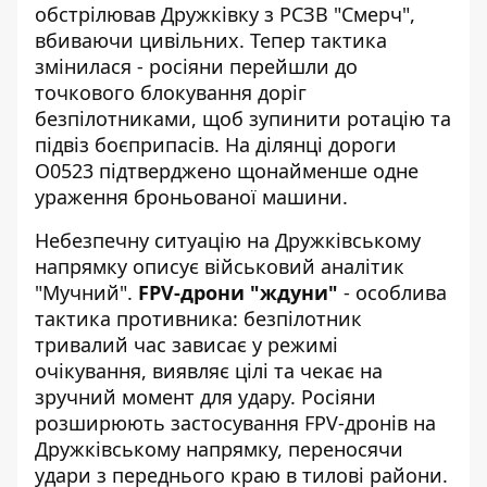
обстрілював Дружківку
з РСЗВ "Смерч",
вбиваючи цивільних. Тепер тактика
змінилася - росіяни перейшли до
точкового блокування доріг
безпілотниками, щоб зупинити ротацію та
підвіз боєприпасів. На ділянці дороги
О0523 підтверджено щонайменше одне
ураження броньованої машини.
Небезпечну ситуацію на Дружківському
напрямку описує
військовий аналітик
"Мучний"
.
FPV-дрони "ждуни"
- особлива
тактика противника: безпілотник
тривалий час зависає у режимі
очікування, виявляє цілі та чекає на
зручний момент для удару. Росіяни
розширюють застосування FPV-дронів на
Дружківському напрямку, переносячи
удари з переднього краю в тилові райони.