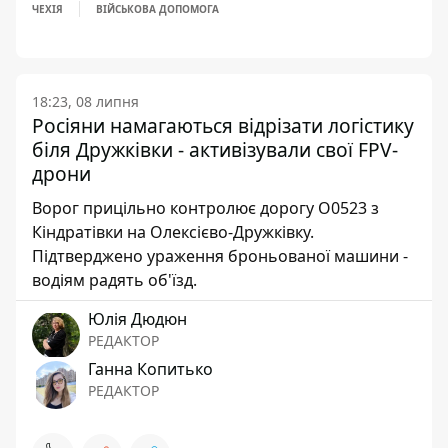
ЧЕХІЯ
ВІЙСЬКОВА ДОПОМОГА
18:23, 08 липня
Росіяни намагаються відрізати логістику
біля Дружківки - активізували свої FPV-
дрони
Ворог прицільно контролює дорогу О0523 з
Кіндратівки на Олексієво-Дружківку.
Підтверджено ураження броньованої машини -
водіям радять об'їзд.
Юлія Дюдюн
РЕДАКТОР
Ганна Копитько
РЕДАКТОР