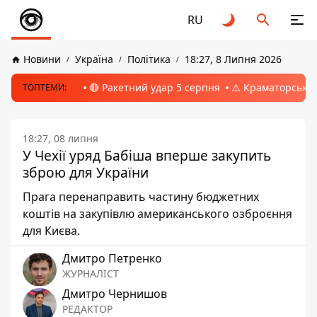
RU
Новини
Україна
Політика
18:27, 8 Липня 2026
🔴 Ракетний удар 5 серпня
⚠️ Краматорськ, 
ТОПТЕМИ:
18:27, 08 липня
У Чехії уряд Бабіша вперше закупить
зброю для України
Прага перенаправить частину бюджетних
коштів на закупівлю американського озброєння
для Києва.
Дмитро Петренко
ЖУРНАЛІСТ
Дмитро Чернишов
РЕДАКТОР