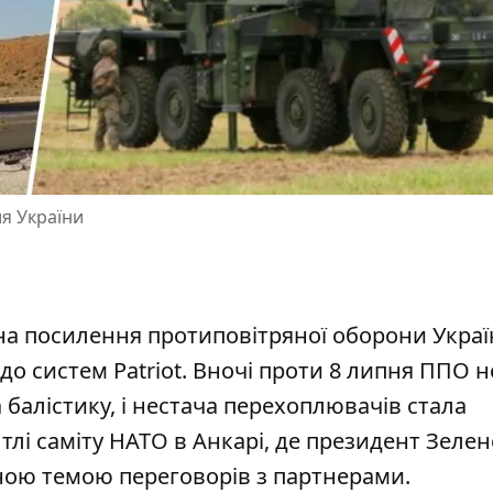
ля України
на посилення протиповітряної оборони Украї
о систем Patriot.
Вночі проти 8 липня ППО н
а балістику, і нестача перехоплювачів стала
лі саміту НАТО в Анкарі, де президент Зеле
вною темою переговорів з партнерами.