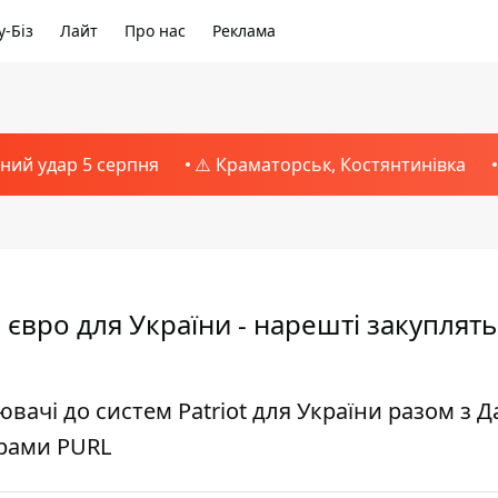
-Біз
Лайт
Про нас
Реклама
тний удар 5 серпня
⚠️ Краматорськ, Костянтинівка
 євро для України - нарешті закуплять
ачі до систем Patriot для України разом з Д
рами PURL