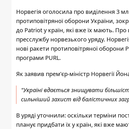
Норвегія оголосила про виділення 3 мл
протиповітряної оборони України, зокр
до Patriot у країн, які вже їх мають. Пр
пресслужбу норвезького уряду. Норвег
нові ракети протиповітряної оборони P
програми PURL.
Як заявив прем'єр-міністр Норвегії Йон
"Україні вдається знищувати більшіст
сильніший захист від балістичних загр
В уряді уточнили: оскільки терміни пос
планує придбати їх у країн, які вже ма