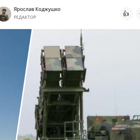
Ярослав Коджушко
👍
РЕДАКТОР