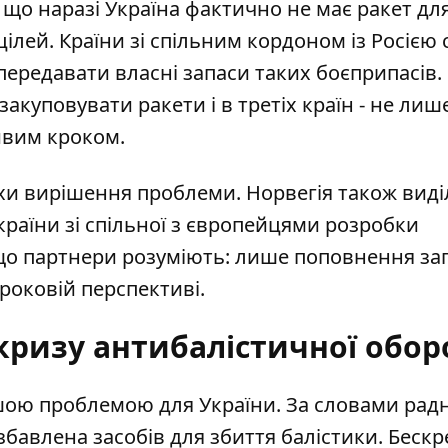
 що наразі Україна фактично не має ракет дл
лей. Країни зі спільним кордоном із Росією 
 передавати власні запаси таких боєприпасів.
закуповувати ракети і в третіх країн - не лиш
ивим кроком.
яхи вирішення проблеми. Норвегія також виді
країни зі спільної з європейцями розробки
 що партнери розуміють: лише поповнення за
роковій перспективі.
кризу антибалістичної обо
трішою проблемою для України. За словами рад
бавлена засобів для збиття балістики
. Беск