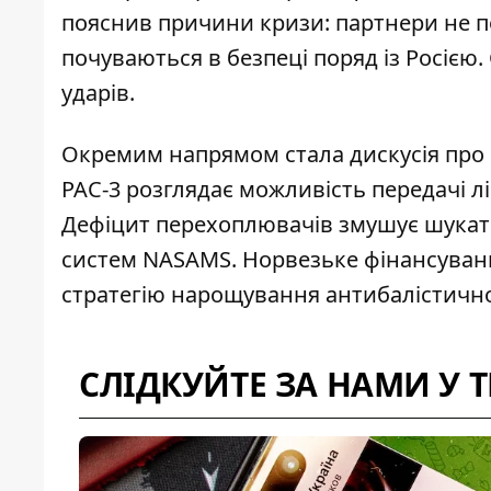
пояснив причини кризи: партнери не п
почуваються в безпеці поряд із Росією
ударів.
Окремим напрямом стала дискусія про
PAC-3 розглядає можливість
передачі л
Дефіцит перехоплювачів змушує шукати
систем NASAMS. Норвезьке фінансуван
стратегію нарощування антибалістично
СЛІДКУЙТЕ ЗА НАМИ У 