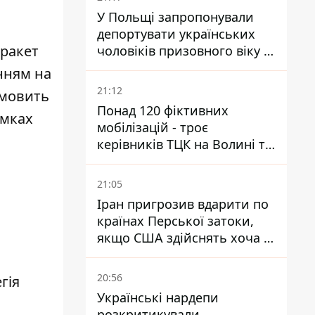
У Польщі запропонували
депортувати українських
 ракет
чоловіків призовного віку -
кого це може торкнутися
нням на
21:12
амовить
Понад 120 фіктивних
амках
мобілізацій - троє
керівників ТЦК на Волині та
Буковині отримали підозри
за фейкові звіти
21:05
Іран пригрозив вдарити по
країнах Перської затоки,
якщо США здійснять хоча б
одну атаку - Reuters
20:56
гія
Українські нардепи
о
розкритикували