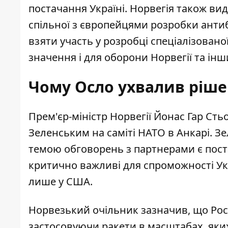
постачання Україні. Норвегія також вид
спільної з європейцями розробки антиб
взяти участь у розробці спеціалізован
значення і для оборони Норвегії та інш
Чому Осло ухвалив ріше
Прем'єр-міністр Норвегії Йонас Гар Ст
Зеленським на саміті НАТО в Анкарі. З
темою обговорень з партнерами є поста
критично важливі для спроможності Укра
лише у США.
Норвезький очільник зазначив, що Росі
застосовуючи ракети в масштабах, яких 