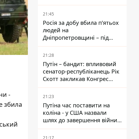
біль – він очолив народне
голосування
21:45
Росія за добу вбила п'ятьох
людей на
Дніпропетровщині – під
ударами опинилися п'ять
районів області
21:28
Путін – бандит: впливовий
сенатор-республіканець Рік
Скотт закликав Конгрес
притягнути РФ до
відповідальності за війну в
ни -
21:23
Україні
е збила
Путіна час поставити на
коліна - у США назвали
шлях до завершення війни -
нський
National Security Journal
21:17