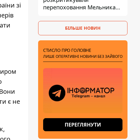
аїни зі
перепоховання Мельника
через ризик дипломатичної
нерів
ізоляції
мати
БІЛЬШЕ НОВИН
СТИСЛО ПРО ГОЛОВНЕ
ЛИШЕ ОПЕРАТИВНІ НОВИНИ БЕЗ ЗАЙВОГО
миром
ю
 Вони
ти є не
ПЕРЕГЛЯНУТИ
к,
рого