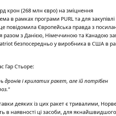
рд крон (268 млн євро) на зміцнення
ема в рамках програми PURL та для закупівлі
о це повідомила
Європейська правда
з посила
ія разом з Данією, Німеччиною та Канадою з
atriot безпосередньо у виробника в США в р
ас Гар Стьоре:
ь дронів і крилатих ракет, але їй потрібен
оз."
тавки деяких із цих ракет є тривалими, Норве
ють в наявності ці засоби, для якнайшвидшог