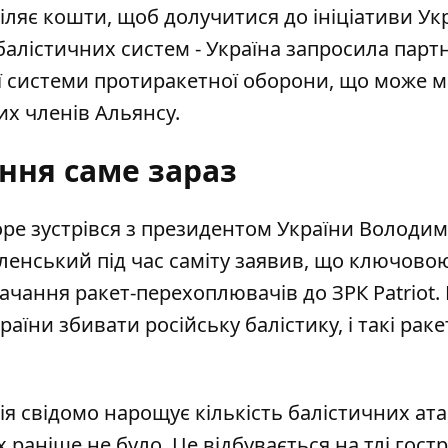
іляє кошти, щоб долучитися до ініціативи Укр
алістичних систем - Україна запросила парт
ої системи протиракетної оборони, що може 
их членів Альянсу.
ння саме зараз
ьоре зустрівся з президентом України Володи
еленський під час саміту заявив, що ключово
чання ракет-перехоплювачів до ЗРК Patriot.
їни збивати російську балістику, і такі раке
я свідомо нарощує кількість балістичних ата
раніше не було. Це відбувається на тлі гост