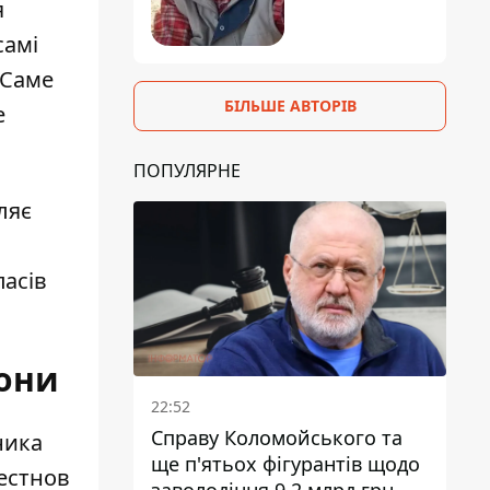
я
самі
 Саме
БІЛЬШЕ АВТОРІВ
е
ПОПУЛЯРНЕ
ляє
пасів
рони
22:52
Справу Коломойського та
ника
ще п'ятьох фігурантів щодо
рестнов