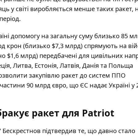
сяць у світі виробляється менше таких ракет, 
період.
аїні допомогу на загальну суму близько 85 м
рд крон (близько $7,3 млрд) спрямують на ві
но $1,6 млрд) передбачені для цивільних нап
ія, Литва, Естонія, Латвія, Данія та Польща
дозволити закупівлю ракет до систем ППО
стини 90 млрд євро, що ЄС надає Україні у 
ракує ракет для Patriot
 Бескрестнов підтвердив те, що давно стало