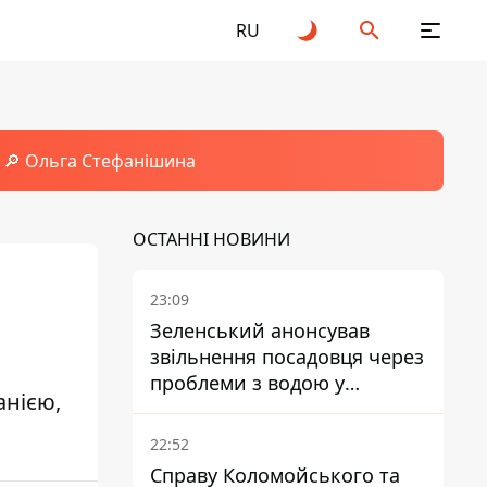
RU
🔎 Ольга Стефанішина
ОСТАННІ НОВИНИ
23:09
Зеленський анонсував
звільнення посадовця через
проблеми з водою у
анією,
Марганці
22:52
Справу Коломойського та