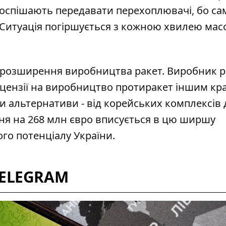
оспішають передавати перехоплювачі, бо сам
. Ситуація погіршується з кожною хвилею ма
 розширення виробництва ракет. Виробник р
іцензії на виробництво протиракет
іншим кра
 альтернативи - від корейських комплексів 
ня на 268 млн євро вписується в цю ширшу
го потенціалу України.
TELEGRAM