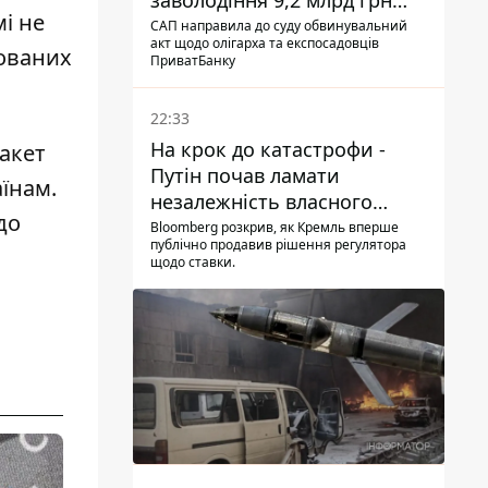
заволодіння 9,2 млрд грн
і не
ПриватБанку скерували до
САП направила до суду обвинувальний
акт щодо олігарха та експосадовців
суду
сованих
ПриватБанку
22:33
На крок до катастрофи -
акет
Путін почав ламати
їнам.
незалежність власного
до
Центробанку, змусивши
Bloomberg розкрив, як Кремль вперше
публічно продавив рішення регулятора
знизити базову ставку
щодо ставки.