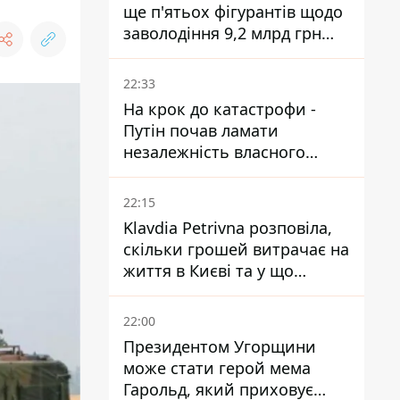
ще п'ятьох фігурантів щодо
заволодіння 9,2 млрд грн
ПриватБанку скерували до
суду
22:33
На крок до катастрофи -
Путін почав ламати
незалежність власного
Центробанку, змусивши
знизити базову ставку
22:15
Klavdia Petrivna розповіла,
скільки грошей витрачає на
життя в Києві та у що
вкладає мільйони
22:00
Президентом Угорщини
може стати герой мема
Гарольд, який приховує