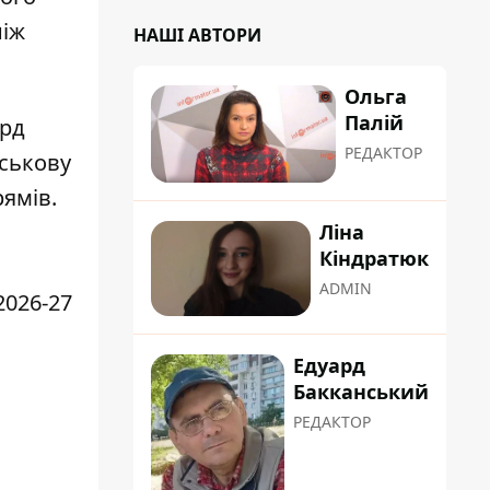
ніж
НАШІ АВТОРИ
Ольга
Палій
лрд
РЕДАКТОР
йськову
рямів.
Ліна
Кіндратюк
ADMIN
2026-27
Едуард
Бакканський
РЕДАКТОР