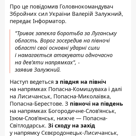
Про це
повідомив
Головнокомандувач
Збройних сил України Валерій Залужний,
передає
Інформатор
.
"Триває запекла боротьба за Луганську
область. Ворог зосередив на півночі
області свої основні ударні сили
і намагається атакувати одночасно
на девʼяти напрямках", -
заявив Залужний.
Наступ ведеться
з півдня на північ
на напрямках Попасна-Комишуваха і далі
на Лисичанськ, Попасна-Миколаївка,
Попасна-Берестове.
З
півночі на південь
на напрямках Богородичне-Словʼянськ,
Ізюм-Словʼянськ, нижче — Попасна-
Світлодарськ.
Зі сходу на захід
у напрямку Сєвєродонецьк-Лисичанськ,