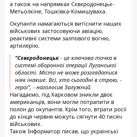
а також на напрямках Сєвєродонецьк-
Метьолкіне, Тошківка-Комишуваха.
Окупанти намагаються витіснити наших
військових застосовуючи авіацію,
реактивні системи залпового вогню,
артилерію.
"Сєвєродонецьк
- це ключова точка в
системі оборонної операції Луганської
області. Місто не може розглядатися
ніяк інакше. Всі, хто сьогодні в строю, -
герої", - наголосив Залужний.
Нагадаємо, під Харковом
зникли двоє
американців, вони могли потрапити в
полон
до окупантів. Крім того,
втрати росії
до кінця червня можуть сягнути
40 тисяч
військових.
Також
Інформатор
писав, що
українські