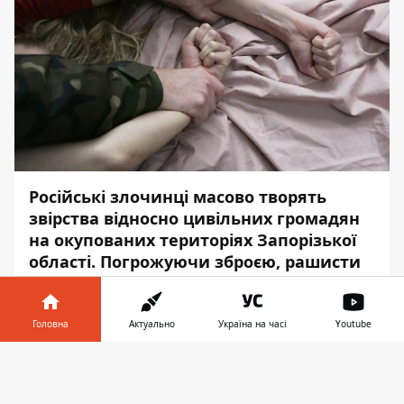
Російські злочинці масово творять
звірства відносно цивільних громадян
на окупованих територіях Запорізької
області. Погрожуючи зброєю, рашисти
ґвалтують беззахисних жінок.
Зафіксовані факти
Головна
Актуально
Україна на часі
Youtube
Інформатор у
6 червня близько третьої ночі у місті
Завантажити
телефоні
👉
Бердянськ військовослужбовець рф під