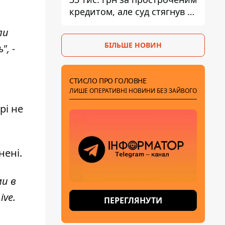
кредитом, але суд стягнув з
боржниці лише 22 тис. грн
ли
БІЛЬШЕ НОВИН
", -
СТИСЛО ПРО ГОЛОВНЕ
ЛИШЕ ОПЕРАТИВНІ НОВИНИ БЕЗ ЗАЙВОГО
рі не
нені
.
ми в
ive
.
ПЕРЕГЛЯНУТИ