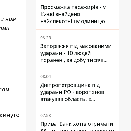
Просмажка пасажирів - у
Києві знайдено
ти нам
найспекотнішу одиницю
ками
громадського транспорту
08:25
Запоріжжя під масованими
ударами - 10 людей
поранені, за добу тисячі
атак
08:04
Дніпропетровщина під
 там
ударами РФ - ворог знов
атакував область, є
руйнування та пожежі
екинуто
07:53
ПриватБанк хотів отримати
33 тис. грн за простроченим