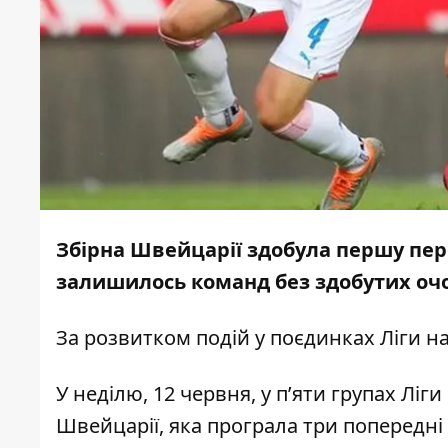
Збірна Швейцарії здобула першу пере
залишилось команд без здобутих очо
За розвитком подій у поєдинках Ліги 
У неділю, 12 червня, у п’яти групах Ліг
Швейцарії, яка програла три попередні 