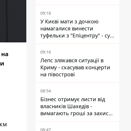
найближчими місяцями
09:18
У Києві мати з дочкою
намагалися винести
туфельки з "Епіцентру" - суд
виніс вирок
09:16
 на
Лепс злякався ситуації в
ти
Криму - скасував концерти
на півострові
08:54
Бізнес отримує листи від
власників Шахедів -
вимагають гроші за захист
від атак
 км
08:47