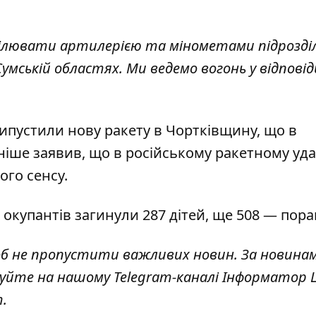
ілювати артилерією та мінометами підрозді
умській областях. Ми ведемо вогонь у відповідь
ипустили нову ракету в Чортківщину, що в
ніше заявив, що в російському ракетному уда
ого сенсу
.
и окупантів загинули 287 дітей, ще 508 — пора
об не пропустити важливих новин. За новина
куйте на нашому Telegram-каналі
Інформатор L
т
.