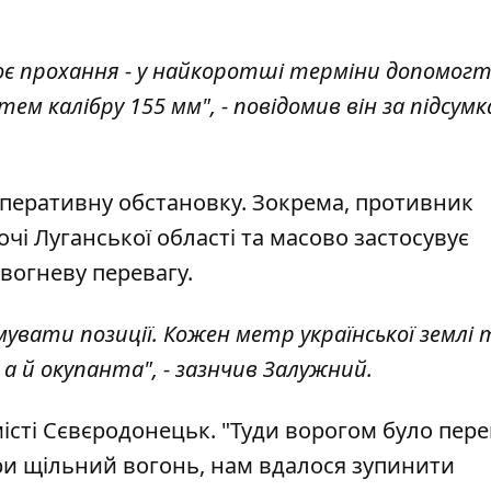
воє прохання - у найкоротші терміни допомог
м калібру 155 мм", - повідомив він за підсум
оперативну обстановку. Зокрема, противник
чі Луганської області та масово застосувує
 вогневу перевагу.
мувати позиції. Кожен метр української землі
 а й окупанта", - зазнчив Залужний.
місті Сєвєродонецьк. "Туди ворогом було пер
ри щільний вогонь, нам вдалося зупинити