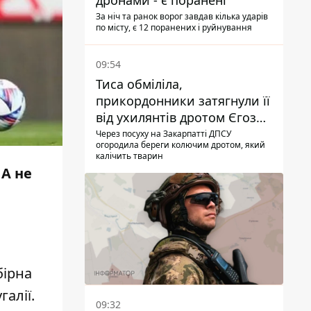
дронами - є поранені
За ніч та ранок ворог завдав кілька ударів
по місту, є 12 поранених і руйнування
09:54
Тиса обміліла,
прикордонники затягнули її
від ухилянтів дротом Єгоза,
який вбиває диких тварин -
Через посуху на Закарпатті ДПСУ
огородила береги колючим дротом, який
правозахисники бʼють на
калічить тварин
сполох
 А не
бірна
алії.
09:32