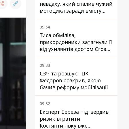
невдаху, який спалив чужий
мотоцикл заради вмісту
багажника
09:54
Тиса обміліла,
прикордонники затягнули її
від ухилянтів дротом Єгоза,
який вбиває диких тварин -
правозахисники бʼють на
09:33
сполох
СЗЧ та розшук ТЦК –
Федоров розкрив, якою
бачив реформу мобілізації
09:32
Експерт Береза підтвердив
ризик втратити
Костянтинівку вже