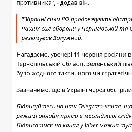
противника", - додав він.
"Збройні сили РФ продовжують обстр
наших сил оборони у Чернігівській та С
резюмував Залужний.
Нагадаємо, увечері 11 червня росіяни
в
Тернопільській області
. Зеленський піз
було
жодного тактичного чи стратегічн
Зазначимо, що
в Україні через обстріл
Підписуйтесь на наш
Telegram-канал
, щ
режимі онлайн прямо в месенджері слід
Підписатися на канал у Viber можна
ту