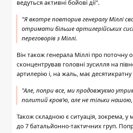
ведуться активні бойові дії".
"Я вкотре повторив генералу Міллі с
отримати більше артилерійських систе
переговорів з Міллі.
Він також генерала Міллі про поточну 
сконцентрував головні зусилля на півно
артилерію і, на жаль, має десятикратну
"Але, попри все, ми продовжуємо утри
политий кров‘ю, але не тільки нашою,
Також складною є ситуація, зокрема, у 
до 7 батальйонно-тактичних груп. Поп