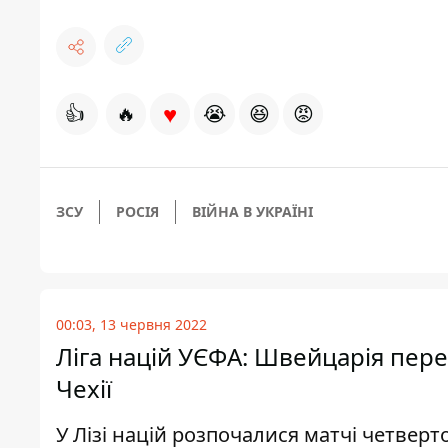
♥
👍
🔥
😭
😆
😡
ЗСУ
РОСІЯ
ВІЙНА В УКРАЇНІ
00:03, 13 червня 2022
Ліга націй УЄФА: Швейцарія перем
Чехії
У Лізі націй розпочалися матчі четверто