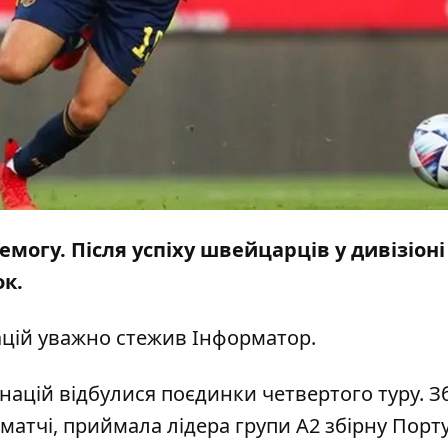
могу. Після успіху швейцарців у дивізіоні
к.
націй уважно стежив
Інформатор
.
и націй відбулися поєдинки четвертого туру. З
матчі, приймала лідера групи А2 збірну Португ