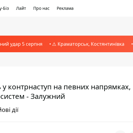
-Біз
Лайт
Про нас
Реклама
тний удар 5 серпня
⚠️ Краматорськ, Костянтинівка
 у контрнаступ на певних напрямках,
 систем - Залужний
ові дії