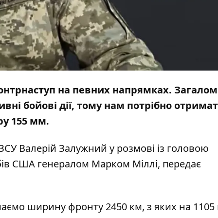
контрнаступ на певних напрямках. Загалом
ивні бойові дії, тому нам потрібно отрима
ру 155 мм.
СУ Валерій Залужний у розмові із головою
бів США генералом Марком Міллі, передає
маємо ширину фронту 2450 км, з яких на 1105