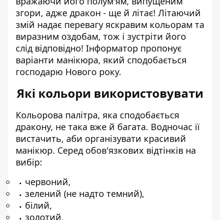
вражаючи його полум'ям, випущеним
згори, адже дракон - ще й літає! Літаючий
змій надає перевагу яскравим кольорам та
виразним оздобам, тож і зустріти його
слід відповідно! Інформатор пропонує
варіанти манікюра, який сподобається
господарю Нового року.
Які кольори використовувати
Кольорова палітра, яка сподобається
дракону, не така вже й багата. Водночас її
вистачить, аби організувати красивий
манікюр. Серед обов'язкових відтінків на
вибір:
червоний,
зелений (не надто темний),
білий,
золотий,