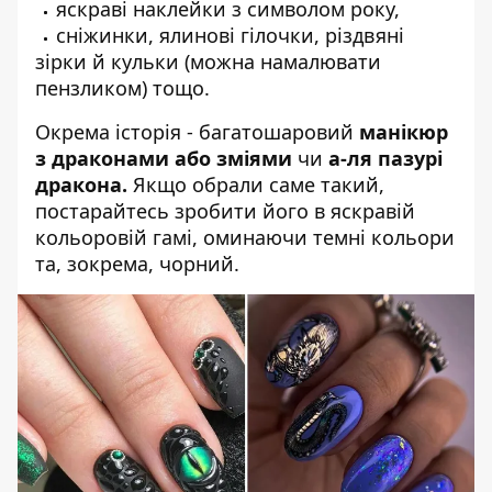
яскраві наклейки з символом року,
сніжинки, ялинові гілочки, різдвяні
зірки й кульки (можна намалювати
пензликом) тощо.
Окрема історія - багатошаровий
манікюр
з драконами або зміями
чи
а-ля пазурі
дракона.
Якщо обрали саме такий,
постарайтесь зробити його в яскравій
кольоровій гамі, оминаючи темні кольори
та, зокрема, чорний.