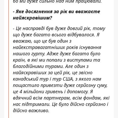
бо ми дуже сильно над ним працювали.
- Яке досягнення за рік ви вважаєте
найяскравішим?
- Це насправді був дуже довгий рік, тому
що дуже багато всього відбувалося. Я
вважаю, що це був один з
найекстравагатніших років існування
нашого гурту. Адже дуже багато було
країн, в які ми попали з виступами та
благодійними турами. Але один з
найяскравіших за цей рік, це звісно
канадський тур і тур США, з якого нам
пощастило привезти дуже серйозну суму,
це 4 мільйони гривень і допомогу. Я
вдячний всім партнерам, всім фондам, які
нас підтримали. Це було дійсно серйозно і
дійсно важливо.