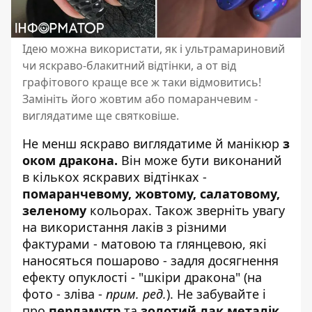
Ідею можна використати, як і ультрамариновий
чи яскраво-блакитний відтінки, а от від
графітового краще все ж таки відмовитись!
Замініть його жовтим або помаранчевим -
виглядатиме ще святковіше.
Не менш яскраво виглядатиме й манікюр
з
оком дракона.
Він може бути виконаний
в кількох яскравих відтінках -
помаранчевому, жовтому, салатовому,
зеленому
кольорах. Також зверніть увагу
на використання лаків з різними
фактурами - матовою та глянцевою, які
наносяться пошарово - задля досягнення
ефекту опуклості - "шкіри дракона" (на
фото - зліва -
прим. ред.
). Не забувайте і
про
перламутр
та
золотий лак металік.