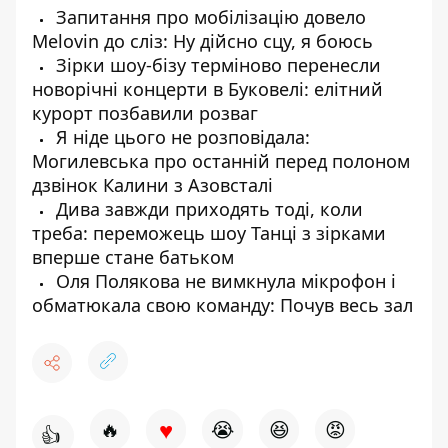
Запитання про мобілізацію довело
Melovin до сліз: Ну дійсно сцу, я боюсь
Зірки шоу-бізу терміново перенесли
новорічні концерти в Буковелі: елітний
курорт позбавили розваг
Я ніде цього не розповідала:
Могилевська про останній перед полоном
дзвінок Калини з Азовсталі
Дива завжди приходять тоді, коли
треба: переможець шоу Танці з зірками
вперше стане батьком
Оля Полякова не вимкнула мікрофон і
обматюкала свою команду: Почув весь зал
♥
🔥
😭
😆
😡
👍