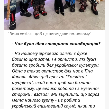
"Вона хотіла, щоб це виглядало по-новому".
- Чия була ідея створити колаборацію?
- На нашому зіркового олімпі є дуже
багато артистів, і є артисти, які дуже
багато зробили для української культури.
Одна з таких артисток для нас є Тіна
Кароль. Адже цей проєкт "Колядки і
щедрівки", який вона зробила багато
роківтому, це велика робота і з музичної
сторони і взагалі. Ми вирішили, що зараз
мета нашого гурту - це робити
український впізнаваний саунд, який ти