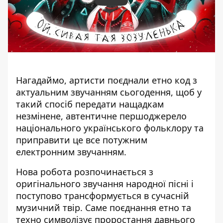
Play
Нагадаймо, артисти поєднали етно код з
актуальним звучанням сьогодення, щоб у
такий спосіб передати нащадкам
незмінене, автентичне першоджерело
національного українського фольклору та
приправити це все потужним
електронним звучанням.
Нова робота розпочинається з
оригінального звучання народної пісні і
поступово трансформується в сучасній
музичний твір. Саме поєднання етно та
техно символізує проростання давнього