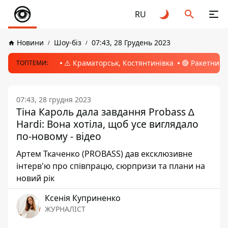
RU
Новини
Шоу-біз
07:43, 28 Грудень 2023
⚠️ Краматорськ, Костянтинівка
🔴 Ракетний 
ТОПТЕМИ:
07:43, 28 грудня 2023
Тіна Кароль дала завдання Probass ∆
Hardi: Вона хотіла, щоб усе виглядало
по-новому - відео
Артем Ткаченко (PROBASS) дав ексклюзивне
інтерв'ю про співпрацю, сюрпризи та плани на
новий рік
Ксенія Куприненко
ЖУРНАЛІСТ