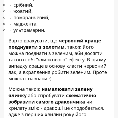
срібний,
жовтий,
помаранчевий,
маджента,
ультрамарин.
Варто врахувати, що
червоний краще
поєднувати з золотим,
також його
можна поєднати з зеленим, аби досягти
такого собі "ялинкового" ефекту. В цьому
випадку краще в основу класти червоний
лак, а вкраплення робити зеленим. Проте
можна і навпаки :)
Можна також
намалювати зелену
ялинку
або спробувати
схематично
зобразити самого дракончика
чи
крилату змію - дракоші це сподобається,
адже з перших хвилин року його