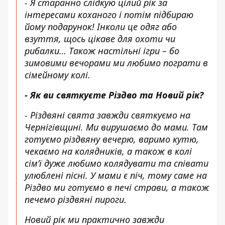
- Я старанно слідкую цілий рік за
інтересами коханого і потім підбираю
йому подарунок! Інколи це одяг або
взуття, щось цікаве для охоти чи
рибалки… Також настільні ігри – бо
зимовими вечорами ми любимо пограти в
сімейному колі.
- Як ви святкуєте Різдво та Новий рік?
- Різдвяні свята завжди святкуємо на
Чернігівщині. Ми вирушаємо до мами. Там
готуємо різдвяну вечерю, варимо кутю,
чекаємо на колядників, а також в колі
сімʼї дуже любимо колядувати та співати
улюблені пісні. У мами є піч, тому саме на
Різдво ми готуємо в печі страви, а також
печемо різдвяні пироги.
Новий рік ми практично завжди