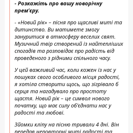
- Розкажіть про вашу новорічну
премʼєру.
- «Новий рік» – пісня про щасливі миті та
дитинство. Ви матимете змогу
зануритися в атмосферу веселих свят.
Музичний твір створений із найтепліших
спогадів та розповідає про радість від
проведеного з рідними спільного часу.
У цей важливий час, коли кожен із нас у
пошуках свого особливого місця радості,
я хотіла створити щось, що зігрівало б
серця та нагадувало про простоту
щастя. Новий рік – це символ нового
початку, що має силу об'єднати нас у
радості та любові.
Зйомки кліпу на пісню тривали 4 дні. Він
передав неповторні миті радості та