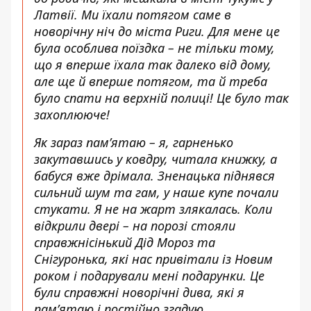
Латвії. Ми їхали потягом саме в
новорічну ніч до міста Риги. Для мене це
була особлива поїздка – не тільки тому,
що я вперше їхала так далеко від дому,
але ще й вперше потягом, та й треба
було спати на верхній полиці! Це було так
захоплююче!
Як зараз памʼятаю – я, гарненько
закутавшись у ковдру, читала книжку, а
бабуся вже дрімала. Зненацька піднявся
сильний шум та гам, у наше купе почали
стукати. Я не на жарт злякалась. Коли
відкрили двері – на порозі стояли
справжнісінький Дід Мороз та
Снігуронька, які нас привітали із Новим
роком і подарували мені подарунки. Це
були справжні новорічні дива, які я
памʼятаю і постійно згадую.