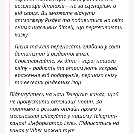
веселощів дітлахів – не за сценарієм, а
від серця. Ви зможете відчути
атмосферу Різдва та подивитися на світ
очима щасливих дітей, що переживають
казку.
Пісня та кліп переносять глядача у світ
дитинства й різдвяної магії.
Спостерігайте, як діти – герої нашого
кліпу – радіють та отримують яскраві
враження від подарунків, першого снігу
та веселих різдвяних ігор.
Підписуйтесь на наш
Telegram-канал
, щоб
не пропустити важливих новин. За
новинами в режимі онлайн прямо в
месенджері слідкуйте у нашому Telegram-
каналі
«Інформатор Live»
. Підписатись на
канал у Viber можна
тут
.