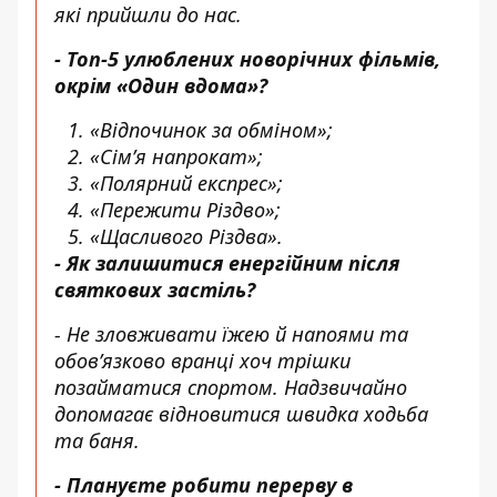
які прийшли до нас.
- Топ-5 улюблених новорічних фільмів,
окрім «Один вдома»?
«Відпочинок за обміном»;
«Сімʼя напрокат»;
«Полярний експрес»;
«Пережити Різдво»;
«Щасливого Різдва».
- Як залишитися енергійним після
святкових застіль?
- Не зловживати їжею й напоями та
обовʼязково вранці хоч трішки
позайматися спортом. Надзвичайно
допомагає відновитися швидка ходьба
та баня.
- Плануєте робити перерву в