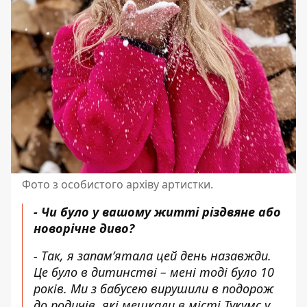
Фото з особистого архіву артистки.
- Чи було у вашому житті різдвяне або
новорічне диво?
- Так, я запамʼятала цей день назавжди.
Це було в дитинстві – мені тоді було 10
років.
Ми з бабусею вирушили в подорож
до родичів, які мешкали в місті Тукумс у