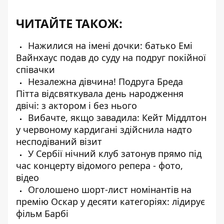
ЧИТАЙТЕ ТАКОЖ:
Нажилися на імені дочки: батько Емі
Вайнхаус подав до суду на подруг покійної
співачки
Незалежна дівчина! Подруга Бреда
Пітта відсвяткувала день народження
двічі: з актором і без нього
Вибачте, якщо завадила: Кейт Міддлтон
у червоному кардигані здійснила надто
несподіваний візит
У Сербії нічний клуб затонув прямо під
час концерту відомого репера - фото,
відео
Оголошено шорт-лист номінантів на
премію Оскар у десяти категоріях: лідирує
фільм Барбі