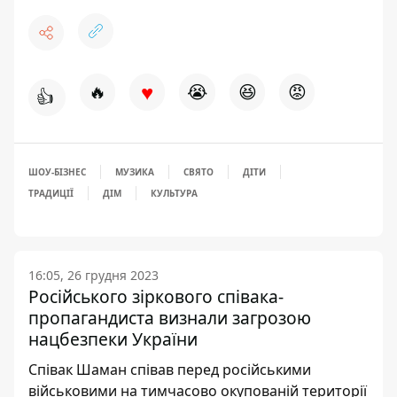
♥
🔥
😭
😆
😡
👍
ШОУ-БІЗНЕС
МУЗИКА
СВЯТО
ДІТИ
ТРАДИЦІЇ
ДІМ
КУЛЬТУРА
16:05, 26 грудня 2023
Російського зіркового співака-
пропагандиста визнали загрозою
нацбезпеки України
Співак Шаман співав перед російськими
військовими на тимчасово окупованій території