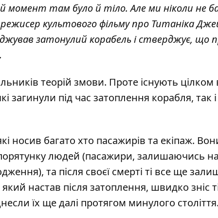
 момент там було й тіло. Але ми ніколи не б
ці режисер культового фільму про Титаніка Дж
сліджував затонулий корабель і стверджує, що п
.
ьників теорій змови. Проте існують цілком 
кі загинули під час затоплення корабля, так і
кі носив багато хто пасажирів та екіпаж. Вон
 порятунку людей (пасажири, залишаючись н
ження), та після своєї смерті ті все ще зал
який настав після затоплення, швидко зніс ті
іднесли їх ще далі протягом минулого століття