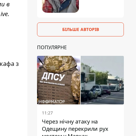
ми в
ive
.
БІЛЬШЕ АВТОРІВ
ПОПУЛЯРНЕ
кафа з
11:27
Через нічну атаку на
Одещину перекрили рух