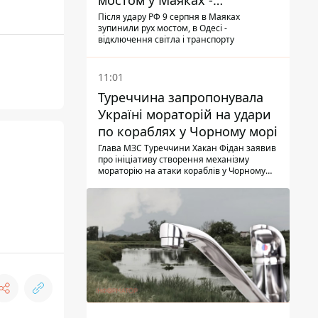
мостом у Маяках -
подробиці від ДПСУ
Після удару РФ 9 серпня в Маяках
зупинили рух мостом, в Одесі -
відключення світла і транспорту
11:01
Туреччина запропонувала
Україні мораторій на удари
по кораблях у Чорному морі
Глава МЗС Туреччини Хакан Фідан заявив
про ініціативу створення механізму
мораторію на атаки кораблів у Чорному
морі