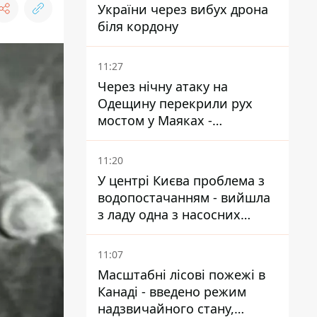
України через вибух дрона
біля кордону
11:27
Через нічну атаку на
Одещину перекрили рух
мостом у Маяках -
подробиці від ДПСУ
11:20
У центрі Києва проблема з
водопостачанням - вийшла
з ладу одна з насосних
станцій
11:07
Масштабні лісові пожежі в
Канаді - введено режим
надзвичайного стану,