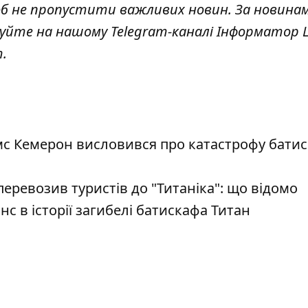
об не пропустити важливих новин. За новина
куйте на нашому Telegram-каналі
Інформатор L
т
.
мс Кемерон висловився про катастрофу батис
еревозив туристів до "Титаніка": що відомо
с в історії загибелі батискафа Титан