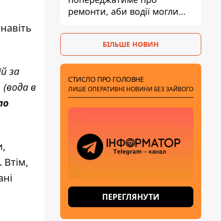
ремонти, аби водії могли
уникати ділянок із заторами
 навіть
БІЛЬШЕ НОВИН
й за
СТИСЛО ПРО ГОЛОВНЕ
 (вода в
ЛИШЕ ОПЕРАТИВНІ НОВИНИ БЕЗ ЗАЙВОГО
ло
и,
 Втім,
ані
ПЕРЕГЛЯНУТИ