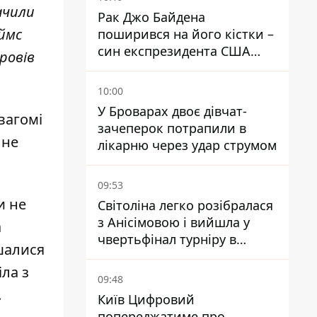
ачили
Рак Джо Байдена
еймс
поширився на його кістки –
син експрезидента США
ровів
розповів, що хвороба
батька прогресує
10:00
У Броварах двоє дівчат-
вагомі
зачеперок потрапили в
 не
лікарню через удар струмом
09:53
и не
Світоліна легко розібралася
з Анісімовою і вийшла у
а
чвертьфінал турніру в
ишалися
Торонто
ла з
09:48
.
Київ Цифровий
попереджатиме про