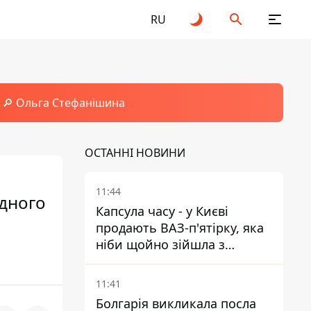
RU
🔎 Ольга Стефанішина
ОСТАННІ НОВИНИ
11:44
одного
Капсула часу - у Києві
продають ВАЗ-п'ятірку, яка
ніби щойно зійшла з
конвейєра
11:41
Болгарія викликала посла