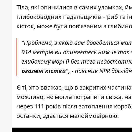
Тіла, які опинилися в самих уламках, й
глибоководних падальщиків – риб та ін
кісток, може бути пов’язаним з глибин
"Проблема, з якою вам доведеться мати
914 метрів ви опиняєтесь нижче так з
глибокому морі й без того недостатн
оголені кістки",
- пояснив NPR дослід
Є ті, хто вважає, що в закритих частин
можливо, не могла потрапити свіжа, нас
через 111 років після затоплення кораб
останки, здається малоймовірною.