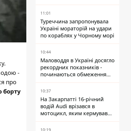
виїхали понад 20 тисяч
людей
11:01
Туреччина запропонувала
Україні мораторій на удари
по кораблях у Чорному морі
10:44
Маловоддя в Україні досягло
у.
рекордних показників -
водою -
починаються обмеження
водопостачання
ся про
о борту
10:37
На Закарпатті 16-річний
водій Audi врізався в
мотоцикл, яким кермував
10-річний хлопчик
10:19