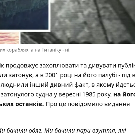
 кораблях, а на Титаніку - ні.
ік продовжує захоплювати
та дивувати публік
и затонув, а в 2001 році на його палубі - під 
илюднили інший дивний факт, в якому йдеть
затонулого судна у вересні 1985 року,
на йог
ьких останків.
Про це повідомило
видання
Ми бачили одяг. Ми бачили пари взуття, які