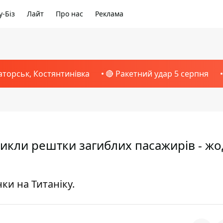
-Біз
Лайт
Про нас
Реклама
аторськ, Костянтинівка
🔴 Ракетний удар 5 серпня
никли рештки загиблих пасажирів - ж
ки на Титаніку.