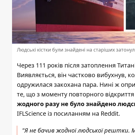
Людські кістки були знайдені на старіших затонулих
Через 111 років після затоплення
Титан
Виявляється, він частково вибухнув, кол
одружилася закохана пара. Нині ж опр
те, що з моменту повторного відкриття 
жодного разу не було знайдено людс
IFLScience із
посиланням
на Reddit.
"Я не бачив жодної людської рештки. 