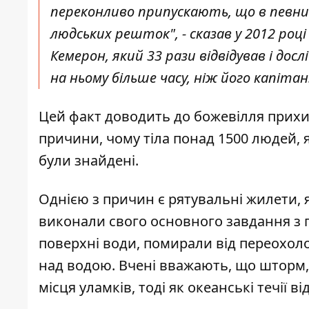
переконливо припускають, що в певний
людських решток", - сказав у 2012 ро
Кемерон, який 33 рази відвідував і до
на ньому більше часу, ніж його капітан
Цей факт доводить до божевілля прихил
причини, чому тіла понад 1500 людей, я
були знайдені.
Однією з причин є рятувальні жилети, я
виконали свого основного завдання з
поверхні води, помирали від переохолод
над водою. Вчені вважають, що шторм, 
місця уламків, тоді як океанські течії в