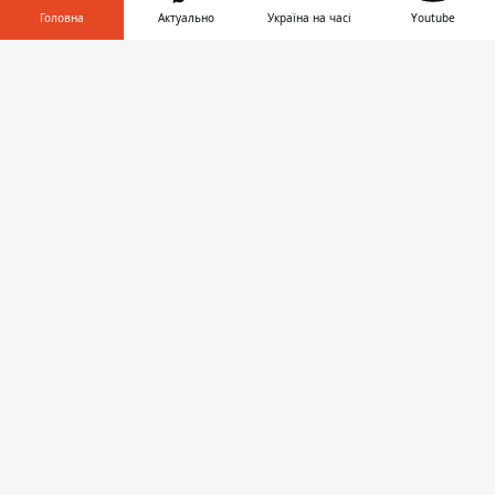
Головна
Актуально
Україна на часі
Youtube
Світ
Інформатор у
Завантажити
Україна
телефоні
👉
Київ
Регіони
Гроші
Шоу-біз
Життя
Про нас