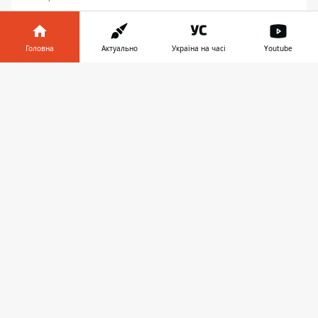
На всех пляжах Киева вывесили желтые
флаги: что это значит
Головна
Актуально
Україна на часі
Youtube
Інформатор у
Завантажити
телефоні
👉
ЖИТТЯ
14:00, 09 липня 2020
НА КАКИХ ПЛЯЖАХ КИЕВА ОПАСНО
КУПАТЬСЯ ИЗ-ЗА КИШЕЧНОЙ