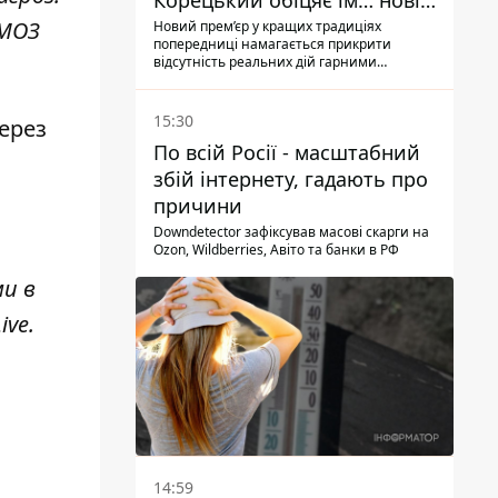
Корецький обіцяє їм… нові
склади
 МОЗ
Новий прем’єр у кращих традиціях
попередниці намагається прикрити
відсутність реальних дій гарними
словами
15:30
ерез
По всій Росії - масштабний
збій інтернету, гадають про
причини
Downdetector зафіксував масові скарги на
Ozon, Wildberries, Авіто та банки в РФ
ми в
ive
.
14:59