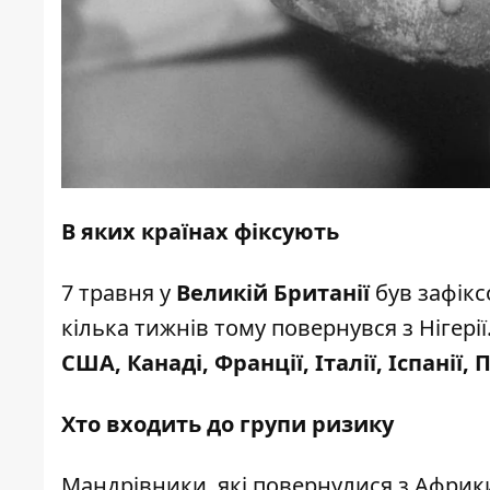
В яких країнах фіксують
7 травня у
Великій Британії
був зафік
кілька тижнів тому повернувся з Нігері
США, Канаді, Франції, Італії, Іспанії, 
Хто входить до групи ризику
Мандрівники, які повернулися з Африки