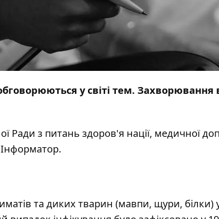
 обговорюються у світі тем. Захворювання
ої Ради з питань здоров'я нації, медичної д
є
Інформатор
.
матів та диких тварин (мавпи, щури, білки) 