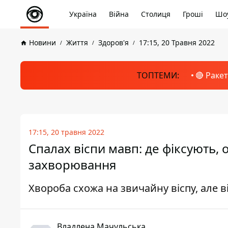
Україна
Війна
Столиця
Гроші
Шоу
Новини
Життя
Здоров'я
17:15, 20 Травня 2022
ТОПТЕМИ:
🔴 Раке
17:15, 20 травня 2022
Спалах віспи мавп: де фіксують,
захворювання
Хвороба схожа на звичайну віспу, але 
Владлена Мачульська