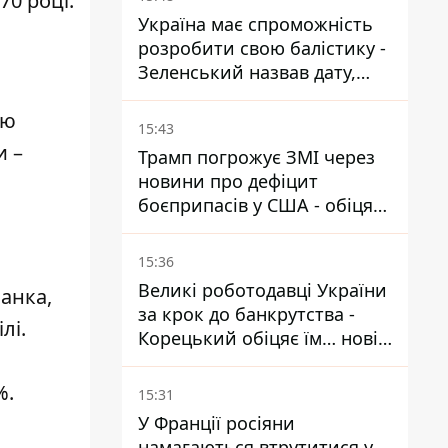
70 році.
Україна має спроможність
розробити свою балістику -
Зеленський назвав дату,
коли вона з'явиться
ою
15:43
и –
Трамп погрожує ЗМІ через
новини про дефіцит
боєприпасів у США - обіцяє
знайти і ув’язнити всіх
15:36
Великі роботодавці України
манка,
за крок до банкрутства -
лі.
Корецький обіцяє їм… нові
склади
%.
15:31
У Франції росіяни
намагаються втрутитися у