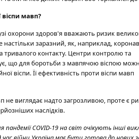
ї віспи мавп?
лузі охорони здоров'я вважають ризик велико
не настільки заразний, як, наприклад, коронав
 тривалого контакту. Центри контролю та
є, що для боротьби з мавпячою віспою мож
ої віспи. Її ефективність проти віспи мавп
п не виглядає надто загрозливою, проте є р
ерйозніших наслідків.
я пандемії COVID-19 на світ очікують інші вик
д час війни Україна має бути готова до нових з