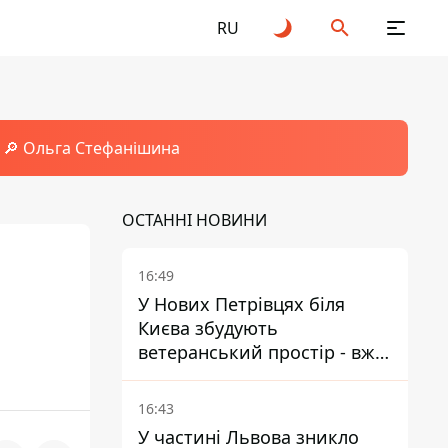
RU
🔎 Ольга Стефанішина
ОСТАННІ НОВИНИ
16:49
У Нових Петрівцях біля
Києва збудують
ветеранський простір - вже
знайшли проєктанта
16:43
У частині Львова зникло