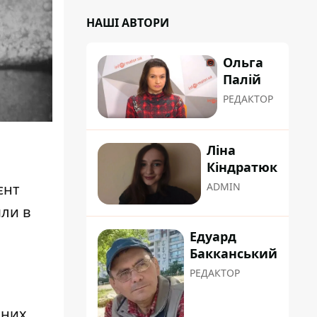
НАШІ АВТОРИ
Ольга
Палій
РЕДАКТОР
Ліна
Кіндратюк
єнт
ADMIN
шли в
Едуард
Бакканський
РЕДАКТОР
 них.