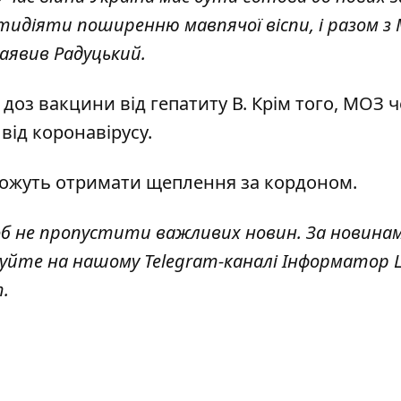
отидіяти поширенню мавпячої віспи, і разом з
заявив Радуцький.
 доз вакцини
від гепатиту В. Крім того, МОЗ
ч
від коронавірусу.
ожуть отримати щеплення
за кордоном.
об не пропустити важливих новин. За новина
куйте на нашому Telegram-каналі
Інформатор L
т
.