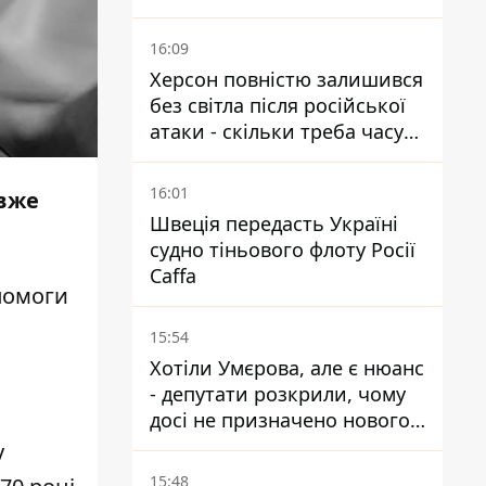
районі Мирного на
Донеччині
16:09
Херсон повністю залишився
без світла після російської
атаки - скільки треба часу
на відновлення
16:01
 вже
Швеція передасть Україні
судно тіньового флоту Росії
Caffa
опомоги
15:54
Хотіли Умєрова, але є нюанс
- депутати розкрили, чому
досі не призначено нового
посла у США
у
15:48