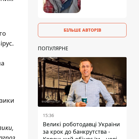
БІЛЬШЕ АВТОРІВ
го
ірус.
ПОПУЛЯРНЕ
на
изики
15:36
Великі роботодавці України
лики,
за крок до банкрутства -
агроз.