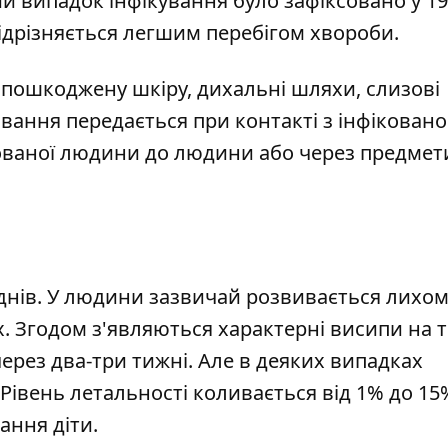
й випадок інфікування було зафіксовано у 19
відрізняється легшим перебігом хвороби.
 пошкоджену шкіру, дихальні шляхи, слизові
вання передається при контакті з інфікован
ікованої людини до людини або через предмет
6 днів. У людини зазвичай розвивається лихо
х. Згодом з'являються характерні висипи на ті
рез два-три тижні. Але в деяких випадках
Рівень летальності коливається від 1% до 15
ння діти.