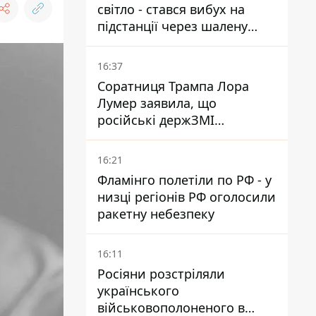
світло - стався вибух на
підстанції через шалену
спеку
16:37
Соратниця Трампа Лора
Лумер заявила, що
російські держЗМІ
розгорнули проти неї
пропагандистську кампанію
16:21
Фламінго полетіли по РФ - у
низці регіонів РФ оголосили
ракетну небезпеку
16:11
Росіяни розстріляли
українського
військовополоненого в