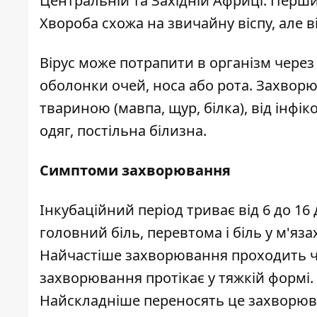
Центральній та Західній Африці. Перши
Хвороба схожа на звичайну віспу, але 
Вірус може потрапити в організм через
оболонки очей, носа або рота. Захворю
твариною (мавпа, щур, білка), від інф
одяг, постільна білизна.
Симптоми захворювання
Інкубаційний період триває від 6 до 1
головний біль, перевтома і біль у м'яза
Найчастіше захворювання проходить че
захворювання протікає у тяжкій формі. 
Найскладніше переносять це захворюва