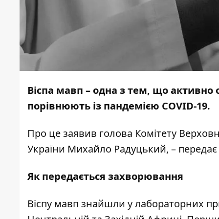
Віспа мавп – одна з тем, що активно
порівнюють із пандемією COVID-19.
Про це
заявив
голова Комітету Верховн
України Михайло Радуцький, – переда
Як передається захворювання
Віспу мавп знайшли у лабораторних при