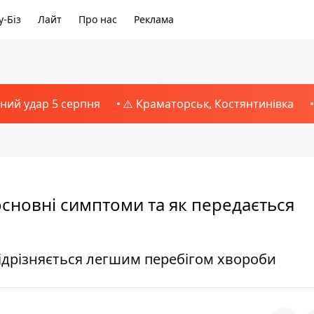
-Біз
Лайт
Про нас
Реклама
тний удар 5 серпня
⚠️ Краматорськ, Костянтинівка
 основні симптоми та як передається
відрізняється легшим перебігом хвороби