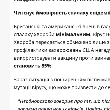
Чи існує ймовірність спалаху епідемі
Британські та американські вчені в га
спалаху хвороби
мінімальним
. Вірус 
Хвороба передається обмежено лише за
профілактики захворювань США нагаду
використовувати вакцину проти звичайн
становить 85%
.
Зараз ситуація з поширенням віспи мав
мутації вірусу, що може призвести до с
"Неодноразово говорив про те, що післ
зокрема поява нових вірусів. Навіть пі