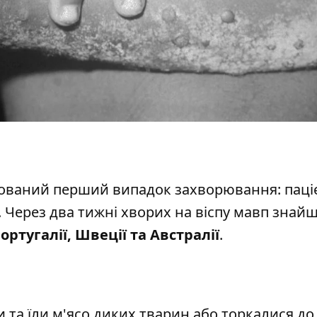
сований перший випадок захворювання: паці
ї. Через два тижні хворих на віспу мавп знай
Португалії, Швеції та Австралії
.
 та їли м'ясо диких тварин або торкалися до