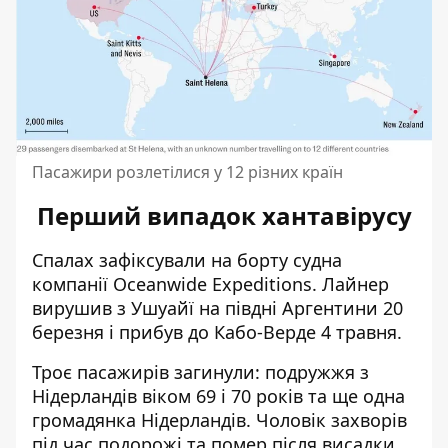
Пасажири розлетілися у 12 різних країн
Перший випадок хантавірусу
Спалах зафіксували на борту судна
компанії Oceanwide Expeditions. Лайнер
вирушив з Ушуайї на півдні Аргентини 20
березня і прибув до Кабо-Верде 4 травня.
Троє пасажирів загинули: подружжя з
Нідерландів віком 69 і 70 років та ще одна
громадянка Нідерландів. Чоловік
захворів
під час подорожі та помер
після висадки