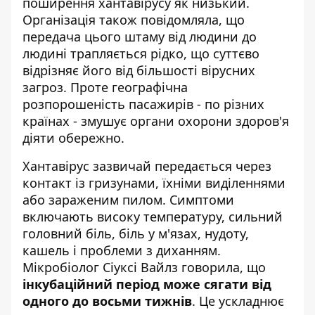
поширення хантавірусу
як низький.
Організація також повідомляла, що
передача цього штаму від людини до
людині трапляється рідко, що суттєво
відрізняє його від більшості вірусних
загроз. Проте географічна
розпорошеність пасажирів - по різних
країнах - змушує органи охорони здоров'я
діяти обережно.
Хантавірус зазвичай передається через
контакт із гризунами, їхніми виділеннями
або зараженим пилом. Симптоми
включають високу температуру, сильний
головний біль, біль у м'язах, нудоту,
кашель і проблеми з диханням.
Мікробіолог Сіуксі Вайлз говорила, що
інкубаційний період може сягати від
одного до восьми тижнів
. Це ускладнює