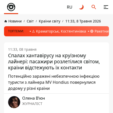
RU
Новини
Світ
Країни світу
11:33, 8 Травня 2026
⚠️ Краматорськ, Костянтинівка
🔴 Ракетний 
ТОПТЕМИ:
11:33, 08 травня
Спалах хантавірусу на круїзному
лайнері: пасажири розлетілися світом,
країни відстежують їх контакти
Потенційно заражені небезпечною інфекцією
туристи з лайнера MV Hondius повернулися
додому у різні країни
Олена Вʼюн
ЖУРНАЛІСТ