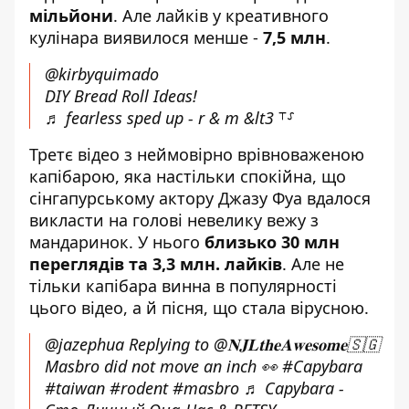
мільйони
. Але лайків у креативного
кулінара виявилося менше -
7,5 млн
.
@kirbyquimado
DIY Bread Roll Ideas!
♬ fearless sped up - r & m &lt3 ⸆⸉
Третє відео з неймовірно врівноваженою
капібарою, яка настільки спокійна, що
сінгапурському актору Джазу Фуа вдалося
викласти на голові невелику вежу з
мандаринок. У нього
близько 30 млн
переглядів та 3,3 млн. лайків
. Але не
тільки капібара винна в популярності
цього відео, а й пісня, що стала вірусною.
@jazephua
Replying to @𝐍𝐉𝐋𝐭𝐡𝐞𝐀𝐰𝐞𝐬𝐨𝐦𝐞🇸🇬
Masbro did not move an inch 👀
#Capybara
#taiwan
#rodent
#masbro
♬ Capybara -