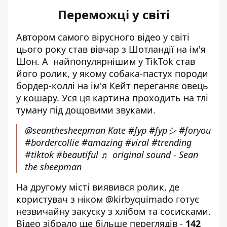
Переможці у світі
Автором самого вірусного відео у світі
цього року став вівчар з Шотландії на ім'я
Шон. А найпопулярнішим
у TikTok
став
його ролик, у якому собака-пастух породи
бордер-коллі на ім'я Кейт переганяє овець
у кошару. Уся ця картина проходить на тлі
туману під дощовими звуками.
@seanthesheepman
Kate
#fyp
#fypシ
#foryou
#bordercollie
#amazing
#viral
#trending
#tiktok
#beautiful
♬ original sound - Sean
the sheepman
На другому місті виявився ролик, де
користувач з ніком @kirbyquimado готує
незвичайну закуску з хлібом та сосисками.
Відео зібрало ще більше переглядів -
142