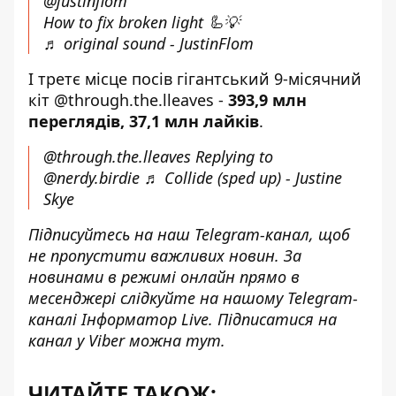
@justinflom
How to fix broken light 🦾💡
♬ original sound - JustinFlom
І третє місце посів гігантський 9-місячний
кіт @through.the.lleaves -
393,9 млн
переглядів, 37,1 млн лайків
.
@through.the.lleaves
Replying to
@nerdy.birdie
♬ Collide (sped up) - Justine
Skye
Підписуйтесь на наш
Telegram-канал
, щоб
не пропустити важливих новин. За
новинами в режимі онлайн прямо в
месенджері слідкуйте на нашому Telegram-
каналі
Інформатор Live
. Підписатися на
канал у Viber можна
тут
.
ЧИТАЙТЕ ТАКОЖ: