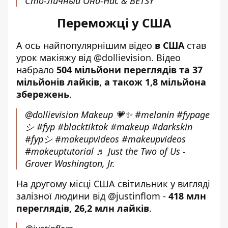
Сто-Личный Она-Нас & BETSY
Переможці у США
А ось найпопулярнішим відео
в США
став
урок макіяжу від @dollievision. Відео
набрало
504 мільйони переглядів та 37
мільйонів лайків, а також 1,8 мільйона
збережень
.
@dollievision
Makeup 💗✨
#melanin
#fypage
シ
#fyp
#blacktiktok
#makeup
#darkskin
#fypシ
#makeupvideos
#makeupvideos
#makeuptutorial
♬ Just the Two of Us -
Grover Washington, Jr.
На другому місці США світильник у вигляді
залізної людини від @justinflom -
418 млн
переглядів, 26,2 млн лайків
.