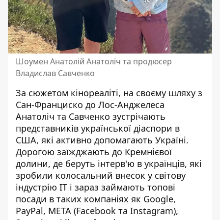
Шоумен Анатолій Анатоліч та продюсер
Владислав Савченко
За сюжетом кінореаліті, на своєму шляху з
Сан-Франциско до Лос-Анджелеса
Анатоліч та Савченко зустрічають
представників української діаспори в
США, які активно допомагають Україні.
Дорогою заїжджають до Кремнієвої
долини, де беруть інтерв'ю в українців, які
зробили колосальний внесок у світову
індустрію ІТ і зараз займають топові
посади в таких компаніях як Google,
PayPal, META (Facebook та Instagram),