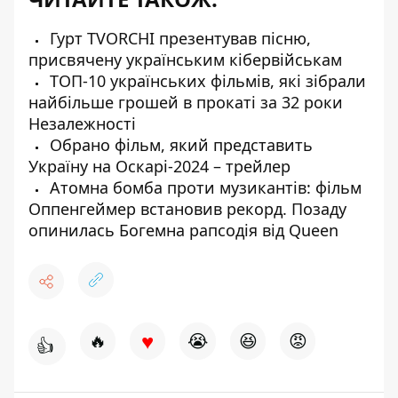
Гурт TVORCHI презентував пісню,
присвячену українським кібервійськам
ТОП-10 українських фільмів, які зібрали
найбільше грошей в прокаті за 32 роки
Незалежності
Обрано фільм, який представить
Україну на Оскарі-2024 – трейлер
Атомна бомба проти музикантів: фільм
Оппенгеймер вcтановив рекорд. Позаду
опинилась Богемна рапсодія від Queen
♥
🔥
😭
😆
😡
👍