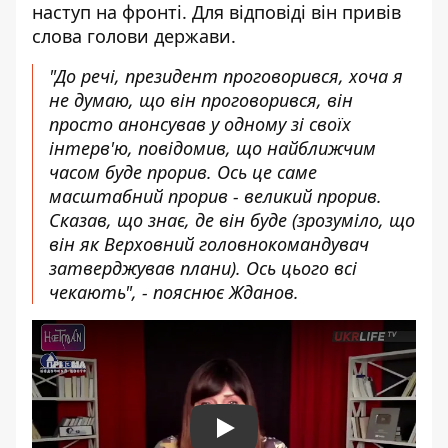
наступ на фронті. Для відповіді він привів
слова голови держави.
"До речі, президент проговорився, хоча я
не думаю, що він проговорився, він
просто анонсував у одному зі своїх
інтерв'ю, повідомив, що найближчим
часом буде прорив. Ось це саме
масштабний прорив - великий прорив.
Сказав, що знає, де він буде (зрозуміло, що
він як Верховний головнокомандувач
затверджував плани). Ось цього всі
чекають", - пояснює Жданов.
Play