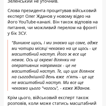
Зеленський не уточнив.
Слова президента процитував військовий
експерт Олег Жданов у новому відео на
його YouTube-каналі. Він також відповів на
питання, чи
можливий перелом на фронті
у бік ЗСУ.
"Виникне щось, і ми знаємо що саме, адже
ми чотири місяці чекаємо на це щось - це
масштабний наступ. Його ж все ще
немає. Ось ці окремі ділянки на
оперативних напрямках - це не
масштабний наступ. Те, що цих ділянок
на сьогоднішній день вже п'ять - це ще
не масштабний наступ. Ми все ще
чекаємо цього "чогось", - каже Жданов.
Крім цього, військовий експерт також
розповів, коли може статись масштабний