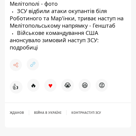
Мелітополі - фото
ЗСУ відбили атаки окупантів біля
Роботиного та Мар'їнки, триває наступ на
Мелітопольському напрямку - Генштаб
Військове командування США
анонсувало зимовий наступ ЗСУ:
подробиці
♥
🔥
😭
😆
😡
👍
ЖДАНОВ
ВІЙНА В УКРАЇНІ
КОНТРНАСТУП ЗСУ