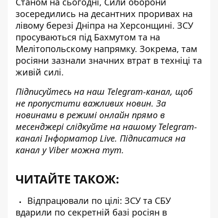
Станом на сьогодні, Сили оборони
зосередились на десантних проривах на
лівому березі Дніпра
на Херсонщині. ЗСУ
просуваються під Бахмутом та на
Мелітопольскому напрямку. Зокрема, там
росіяни зазнали
значних втрат в техніці та
живій силі
.
Підписуйтесь на наш
Telegram-канал
, щоб
не пропустити важливих новин. За
новинами в режимі онлайн прямо в
месенджері слідкуйте на нашому Telegram-
каналі
Інформатор Live
. Підписатися на
канал у Viber можна
тут
.
ЧИТАЙТЕ ТАКОЖ:
Відпрацювали по цілі: ЗСУ та СБУ
вдарили по секретній базі росіян в