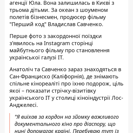
агенції Юла. Вона залишилась в Києві з
трьома дітьми. За океан з шоуменом
полетів бізнесмен,
продюсер фільму
"Перший код" Владислав Савченко.
Перше фото з закордонної поїздки
з’явилось на
Instagram
сторінці
майбутнього фільму про становлення
української галузі IT.
Анатоліч та Савченко зараз знаходяться в
Сан-Франциско (Каліфорнія), де знімають
спільне кінореаліті про їхню подорож, ціль
якої – показати стрічку-візитівку
українського ІТ у столиці кіноіндустрії Лос-
Анджелесі.
"Я виїхав за кордон на зйомку важливого
документального кіно про діаспору, що
нині допомагає країні. Перебуваю тут із