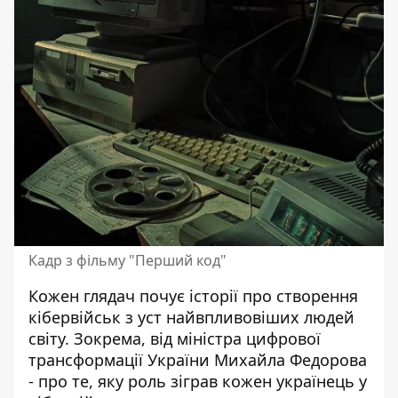
Кадр з фільму "Перший код"
Кожен глядач почує історії про створення
кібервійськ з уст найвпливовіших людей
світу. Зокрема, від міністра цифрової
трансформації України Михайла Федорова
- про те, яку роль зіграв кожен українець у