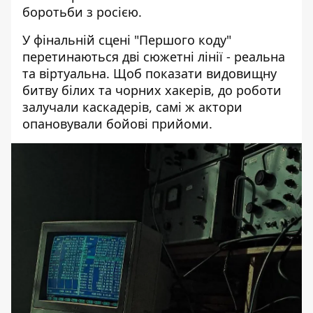
боротьби з росією.
У фінальній сцені "Першого коду"
перетинаються дві сюжетні лінії - реальна
та віртуальна. Щоб показати видовищну
битву білих та чорних хакерів, до роботи
залучали каскадерів, самі ж актори
опановували бойові прийоми.