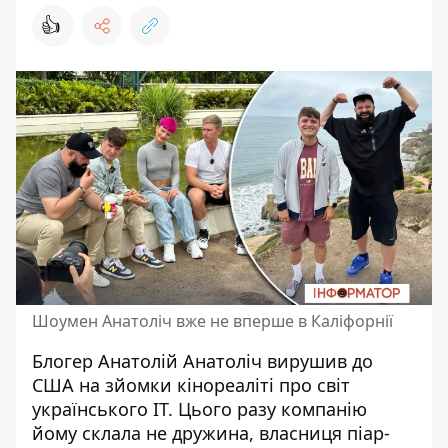
👍
Шоумен Анатоліч вже не вперше в Каліфорнії
Блогер
Анатолій Анатоліч
вирушив до
США на зйомки кінореаліті про світ
українського ІТ
. Цього разу компанію
йому склала не дружина, власниця піар-