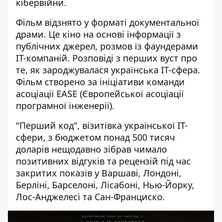
кібервійни.
Фільм відзнято у форматі документальної
драми. Це кіно на основі інформації з
публічних джерел, розмов із фаундерами
IT-компаній. Розповіді з перших вуст про
те, як зароджувалася українська IT-сфера.
Фільм створено за ініціативи команди
асоціації EASE (Європейської асоціації
програмної інженерії).
"Перший код", візитівка української ІТ-
сфери, з бюджетом понад 500 тисяч
доларів нещодавно зібрав чимало
позитивних відгуків та рецензій під час
закритих показів у Варшаві, Лондоні,
Берліні, Барселоні, Лісабоні, Нью-Йорку,
Лос-Анджелесі та Сан-Франциско.