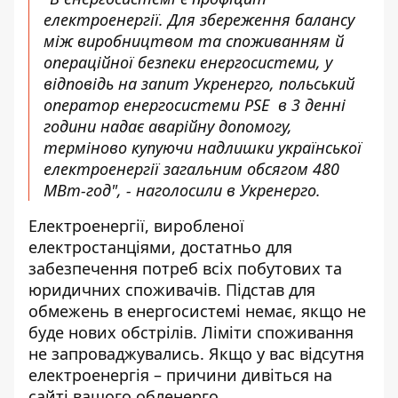
електроенергії. Для збереження балансу
між виробництвом та споживанням й
операційної безпеки енергосистеми, у
відповідь на запит Укренерго, польський
оператор енергосистеми PSE в 3 денні
години надає аварійну допомогу,
терміново купуючи надлишки української
електроенергії загальним обсягом 480
МВт-год", - наголосили в Укренерго.
Електроенергії, виробленої
електростанціями, достатньо для
забезпечення потреб всіх побутових та
юридичних споживачів. Підстав для
обмежень в енергосистемі немає, якщо не
буде нових обстрілів. Ліміти споживання
не запроваджувались. Якщо у вас відсутня
електроенергія – причини дивіться на
сайті вашого обленерго.