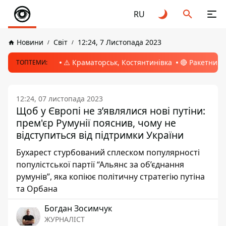
RU
Новини
Світ
12:24, 7 Листопада 2023
⚠️ Краматорськ, Костянтинівка
🔴 Ракетний 
ТОПТЕМИ:
12:24, 07 листопада 2023
Щоб у Європі не зʼявлялися нові путіни:
прем'єр Румунії пояснив, чому не
відступиться від підтримки України
Бухарест стурбований сплеском популярності
популістської партії “Альянс за об’єднання
румунів”, яка копіює політичну стратегію путіна
та Орбана
Богдан Зосимчук
ЖУРНАЛІСТ