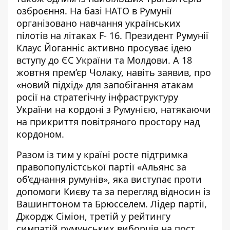
озброєння. На базі НАТО в Румунії
організовано
навчання українських
пілотів
на літаках F- 16. Президент Румунії
Клаус Йоганніс активно просуває ідею
вступу до ЄС України та Молдови. А
18
жовтня прем’єр Чолаку
, навіть заявив, про
«новий підхід» для запобігання атакам
росії на стратегічну інфраструктуру
України на кордоні з Румунією, натякаючи
на
прикриття повітряного простору
над
кордоном.
Разом із тим
у країні росте підтримка
правопопулістської партії «
Альянс за
об’єднання румунів
», яка виступає проти
допомоги Києву та за перегляд відносин із
Вашингтоном та Брюсселем. Лідер партії,
Джордж Сіміон, третій у рейтингу
симпатій румунських виборців на пост