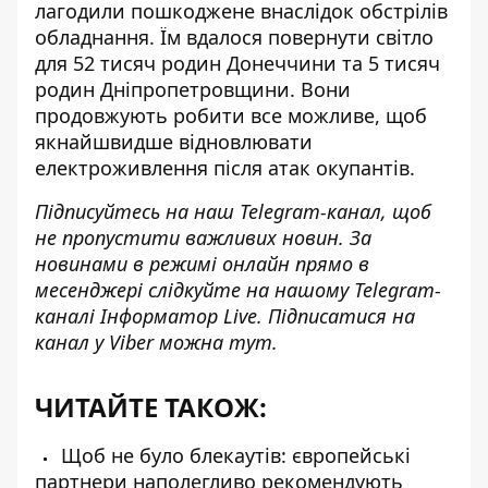
лагодили
пошкоджене внаслідок обстрілів
обладнання
. Їм вдалося
повернути світло
для 52 тисяч родин
Донеччини та 5 тисяч
родин Дніпропетровщини. Вони
продовжують робити все можливе, щоб
якнайшвидше
відновлювати
електроживлення
після атак окупантів.
Підписуйтесь на наш
Telegram-канал
, щоб
не пропустити важливих новин. За
новинами в режимі онлайн прямо в
месенджері слідкуйте на нашому Telegram-
каналі
Інформатор Live
. Підписатися на
канал у Viber можна
тут
.
ЧИТАЙТЕ ТАКОЖ:
Щоб не було блекаутів: європейські
партнери наполегливо рекомендують