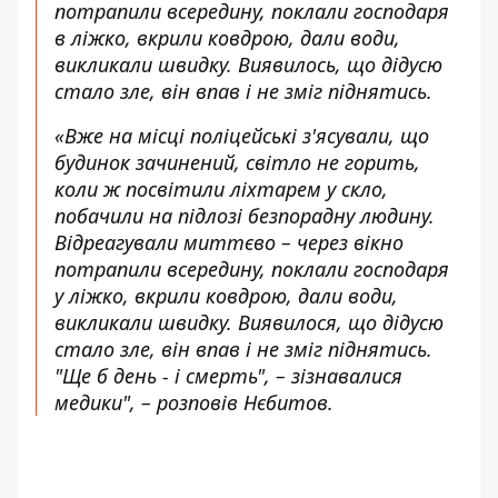
потрапили всередину, поклали господаря
в ліжко, вкрили ковдрою, дали води,
викликали швидку. Виявилось, що дідусю
стало зле, він впав і не зміг піднятись.
«Вже на місці поліцейські з'ясували, що
будинок зачинений, світло не горить,
коли ж посвітили ліхтарем у скло,
побачили на підлозі безпорадну людину.
Відреагували миттєво – через вікно
потрапили всередину, поклали господаря
у ліжко, вкрили ковдрою, дали води,
викликали швидку. Виявилося, що дідусю
стало зле, він впав і не зміг піднятись.
"Ще б день - і смерть", – зізнавалися
медики", – розповів Нєбитов.