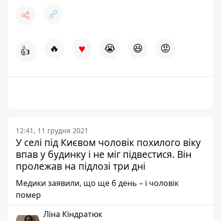
♥
🔥
😭
😆
😡
👍
12:41, 11 грудня 2021
У селі під Києвом чоловік похилого віку
впав у будинку і не міг підвестися. Він
пролежав на підлозі три дні
Медики заявили, що ще б день – і чоловік
помер
Ліна Кіндратюк