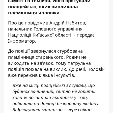
самоті і в темряві. Його врятували
поліцейські, яких викликала
племінниця чоловіка.
Про це
повідомив
Андрій Нєбитов,
начальник Головного управління
Нацполіції Київської області, - передає
Інформатор
.
До поліції звернулася стурбована
племінниця старенького. Родич не
виходить на зв'язок, тому патрульна
поліція поїхала на виклик. До речі, чоловік
вже пережив кілька інсультів.
Вже на місці поліцейські з’ясували, що
будинок зачинений, світло не горить,
коли ж посвітили ліхтарем у скло,
побачили на долівці безпорадну людину.
Відреагували миттєво – через вікно