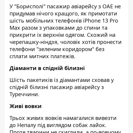
У "Борисполі" пасажир авіарейсу з ОАЕ не
придумав нічого кращого, як примотати
шість мобільних телефонів iPhone 13 Pro
Max разом з упаковками до спини та
прикрити їх верхнім одягом. Схожий на
черепашку-ніндзя, чоловік хотів пронести
телефони "зеленим коридором" без
сплати митних платежів.
Діаманти в спідній білизні
Шість пакетиків із діамантами сховав у
спідній білизні пасажир авіарейсу з
Туреччини.
Живі вовки
Трьох живих вовків намагалися вивезти
до Непалу під виглядом собак лайок.
Проте тварини не скиглили, а по-вовчому