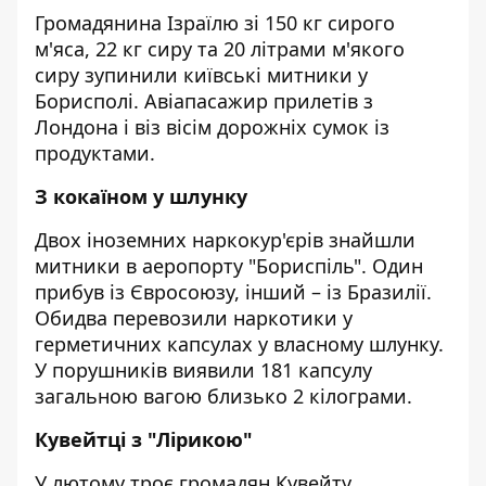
Громадянина Ізраїлю зі 150 кг сирого
м'яса, 22 кг сиру та 20 літрами м'якого
сиру зупинили київські митники у
Борисполі. Авіапасажир прилетів з
Лондона і віз вісім дорожніх сумок із
продуктами.
З кокаїном у шлунку
Двох іноземних наркокур'єрів знайшли
митники в аеропорту "Бориспіль". Один
прибув із Євросоюзу, інший – із Бразилії.
Обидва перевозили наркотики у
герметичних капсулах у власному шлунку.
У порушників виявили 181 капсулу
загальною вагою близько 2 кілограми.
Кувейтці з "Лірикою"
У лютому троє громадян Кувейту