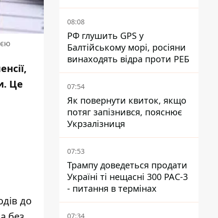
Епіцентру - суд виніс вирок
08:08
РФ глушить GPS у
ією
Балтійському морі, росіяни
винаходять відра проти РЕБ
енсії,
и. Це
07:54
Як повернути квиток, якщо
потяг запізнився, пояснює
Укрзалізниця
07:53
Трампу доведеться продати
Україні ті нещасні 300 PAC-3
- питання в термінах
одів до
а без
07:34