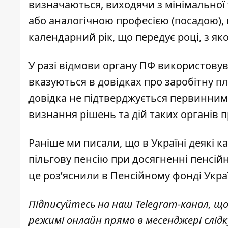
визначаються, виходячи з мінімальної 
або аналогічною професією (посадою),
календарний рік, що передує році, з як
У разі відмови органу
ПФ
використовува
вказуються в довідках про заробітну пл
довідка не підтверджується первинними
визнання рішень та дій таких органів 
Раніше ми писали, що в Україні деякі 
пільгову пенсію при досягненні пенсій
це роз’яснили в
Пенсійному фонді Укра
Підписуйтесь на наш
Telegram-канал
, щ
режимі онлайн прямо в месенджері слід