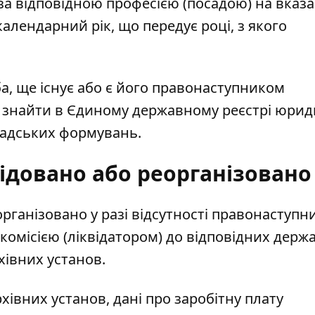
за відповідною професією (посадою) на вказ
 календарний рік, що передує році, з якого
а, ще існує або є його правонаступником
а знайти в Єдиному державному реєстрі юри
омадських формувань.
відовано
або реорганізовано
рганізовано у разі відсутності правонаступн
комісією (ліквідатором) до відповідних держ
хівних установ.
івних установ, дані про заробітну плату