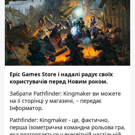
Epic Games Store і надалі радує своїх
користувачів перед Новим роком.
Забрати Pathfinder: Kingmaker ви можете
на її
сторінці у магазині
, – передає
Інформатор
.
Pathfinder: Kingmaker - це, фактично,
перша ізометрична командна рольова гра,
яка розгортається у всесвітній настільній