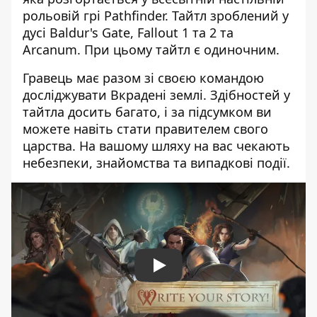
рольовій грі Pathfinder. Тайтл зроблений у
дусі Baldur's Gate, Fallout 1 та 2 та
Arcanum. При цьому тайтл є одиночним.
Гравець має разом зі своєю командою
досліджувати Вкрадені землі. Здібностей у
тайтла досить багато, і за підсумком ви
можете навіть стати правителем свого
царства. На вашому шляху на вас чекають
небезпеки, знайомства та випадкові події.
Play