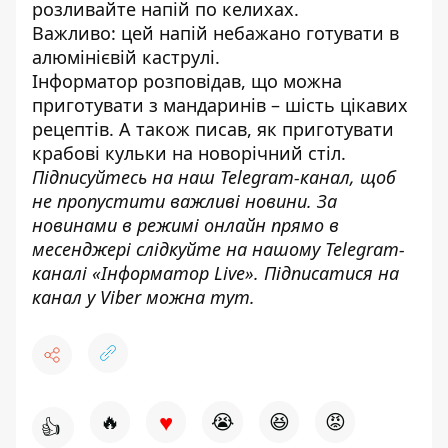
розливайте напій по келихах.
Важливо: цей напій небажано готувати в
алюмінієвій каструлі.
Інформатор
розповідав,
що можна
приготувати з мандаринів
– шість цікавих
рецептів. А також писав,
як приготувати
крабові кульки
на новорічний стіл.
Підписуйтесь на наш
Telegram-канал
,
щоб
н
е пропустити важливі новини. За
новинами в режимі онлайн прямо в
месенджері слідкуйте на нашому Telegram-
каналі «
Інформатор Live»
. Підписатися на
канал у Viber можна
тут.
♥
🔥
😭
😆
😡
👍