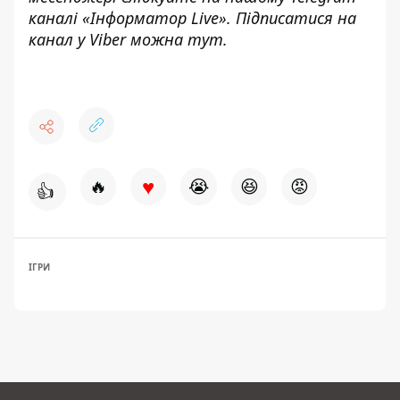
каналі «
Інформатор Live»
. Підписатися на
канал у Viber можна
тут.
♥
🔥
😭
😆
😡
👍
ІГРИ