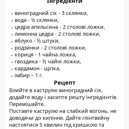
Інгредієнти
виноградний сік - 3 склянки,
вода - ½ склянки,
цедра апельсина - 2 столові ложки,
лимонна цедра - 2 столові ложки,
яблуко - ½ штуки,
родзинки - 2 столові ложки,
кориця - 1 чайна ложка,
гвоздика - ½ чайні ложки,
кардамон - щіпка,
імбир – 1 г.
Рецепт
Влийте в каструлю виноградний сік,
додайте воду і засипте решту інгредієнтів.
Перемішайте.
Поставте каструлю на слабкий вогонь, не
доводячи до кипіння. Дайте глінтвейну
настоятися 5 хвилин під кришкою та