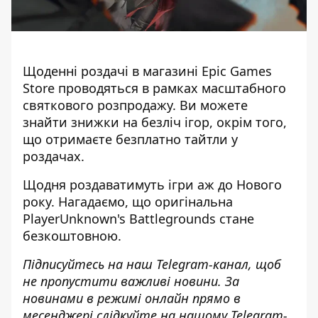
Щоденні роздачі в магазині Epic Games
Store проводяться в рамках
масштабного
святкового розпродажу
. Ви можете
знайти знижки на безліч ігор, окрім того,
що отримаєте безплатно тайтли у
роздачах.
Щодня роздаватимуть ігри аж до Нового
року. Нагадаємо, що
оригінальна
PlayerUnknown's Battlegrounds стане
безкоштовною.
Підписуйтесь на наш
Telegram-канал
,
щоб
н
е пропустити важливі новини. За
новинами в режимі онлайн прямо в
месенджері слідкуйте на нашому Telegram-