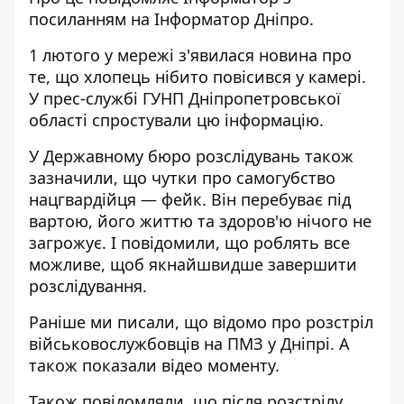
посиланням на
Інформатор Дніпро
.
1 лютого у мережі з'явилася новина про
те, що хлопець нібито повісився у камері.
У прес-службі ГУНП Дніпропетровської
області спростували цю інформацію.
У Державному бюро розслідувань також
зазначили, що чутки про самогубство
нацгвардійця — фейк. Він перебуває під
вартою, його життю та здоров'ю нічого не
загрожує. І повідомили, що роблять все
можливе, щоб якнайшвидше завершити
розслідування.
Раніше ми писали,
що відомо про розстріл
військовослужбовців на ПМЗ у Дніпрі
. А
також показали відео моменту.
Також повідомляли, що
після розстрілу