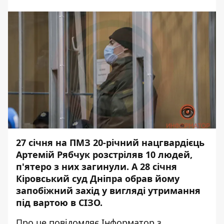
27 січня на ПМЗ 20-річний нацгвардієць
Артемій Рябчук розстріляв 10 людей,
п'ятеро з них загинули. А 28 січня
Кіровський суд Дніпра обрав йому
запобіжний захід у вигляді утримання
під вартою в СІЗО.
Про це повідомляє
Інформатор
з