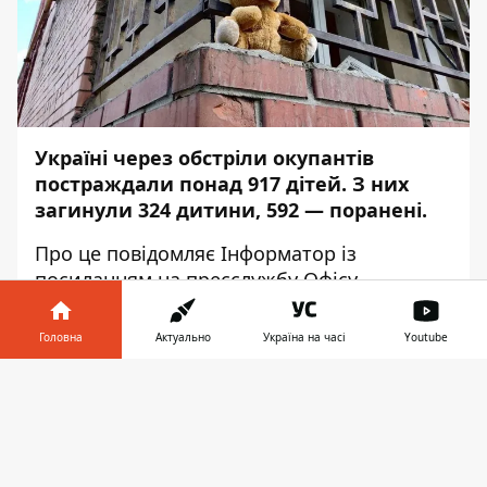
Україні через обстріли окупантів
постраждали понад 917 дітей. З них
загинули 324 дитини, 592 — поранені.
Про це повідомляє
Інформатор
із
посиланням на
пресслужбу
Офісу
генерального прокурора.
Головна
Актуально
Україна на часі
Youtube
Найбільше постраждалих дітей у:
Інформатор у
Донецькій області – 307;
Завантажити
телефоні
👉
Харківській – 175;
Київській – 116;
Чернігівській – 68;