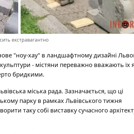
осить екстравагантно
ове "ноу-хау" в ландшафтному дизайні Львов
скульптури
- містяни переважно вважають їх 
ерто бридкими.
ьвівська міська рада
. Зазначається, що ці
ському парку в рамках Львівського тижня
ворити таку собі виставку сучасного архітек