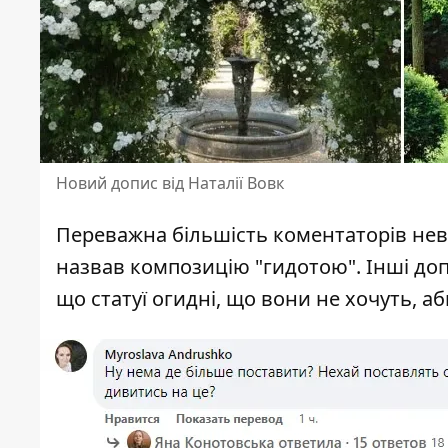
Новий допис від Наталії Вовк
Переважна більшість коментаторів невд
назвав композицію "гидотою". Інші доп
що статуї огидні, що вони не хочуть, аб