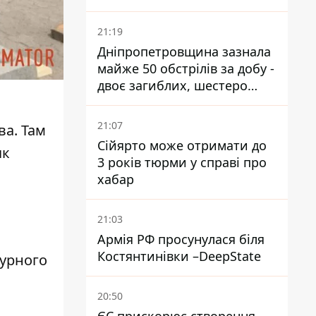
21:19
Дніпропетровщина зазнала
майже 50 обстрілів за добу -
двоє загиблих, шестеро
постраждалих
21:07
а. Там
Сійярто може отримати до
як
3 років тюрми у справі про
хабар
21:03
Армія РФ просунулася біля
Костянтинівки –DeepState
турного
20:50