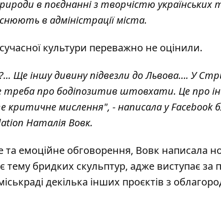
рироди в поєднанні з творчістю українських 
яснюють в адміністрації міста.
й сучасної культури переважно не оцінили.
о?... Ще іншу дивину підвезли до Львова…. У Ст
 не треба про бодіпозитив штовхати. Це про і
 критичне мислення", - написала у Facebook 
ation Наталія Вовк.
ве та емоційне обговорення, Вовк
написала н
ає тему бридких скульптур, адже виступає за 
міськраді декілька інших проєктів з облагор