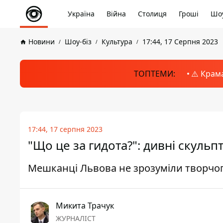
Україна
Війна
Столиця
Гроші
Шоу
Новини
Шоу-біз
Культура
17:44, 17 Серпня 2023
ТОПТЕМИ:
⚠️ Крам
17:44, 17 серпня 2023
"Що це за гидота?": дивні скульп
Мешканці Львова не зрозуміли творчог
Микита Трачук
ЖУРНАЛІСТ