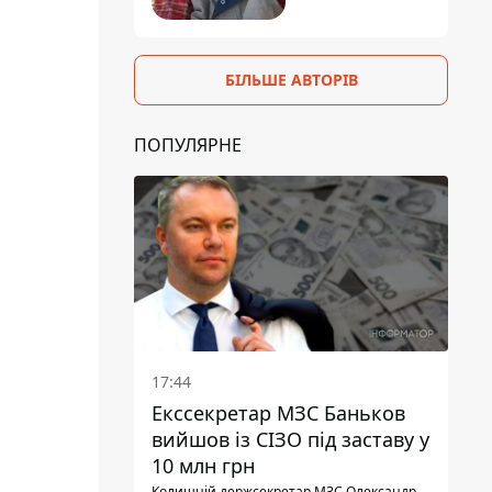
БІЛЬШЕ АВТОРІВ
ПОПУЛЯРНЕ
17:44
Екссекретар МЗС Баньков
вийшов із СІЗО під заставу у
10 млн грн
Колишній держсекретар МЗС Олександр