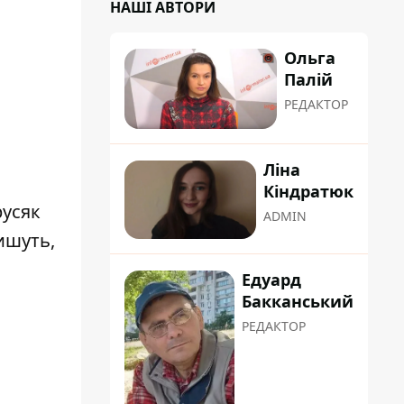
НАШІ АВТОРИ
Ольга
Палій
РЕДАКТОР
Ліна
Кіндратюк
русяк
ADMIN
ишуть,
Едуард
Бакканський
РЕДАКТОР