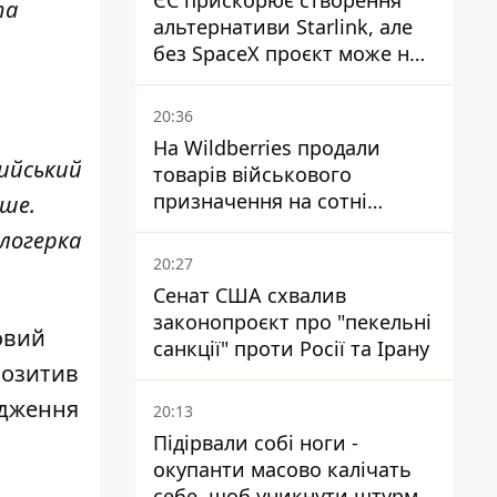
ЄС прискорює створення
та
альтернативи Starlink, але
без SpaceX проєкт може не
обійтися
20:36
На Wildberries продали
рийський
товарів військового
призначення на сотні
нше.
мільйонів, але удари ЗСУ
блогерка
змінили ситуацію
20:27
Сенат США схвалив
законопроєкт про "пекельні
овий
санкції" проти Росії та Ірану
позитив
одження
20:13
Підірвали собі ноги -
окупанти масово калічать
себе, щоб уникнути штурмів