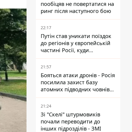
пообіцяв не повертатися на
ринг після наступного бою
22:17
Путін став уникати поїздок
до регіонів у європейській
частині Росії, куди
регулярно долітають дрони
21:57
Бояться атаки дронів - Росія
посилила захист базу
атомних підводних човнів
за 7400 км від України
21:24
Зі "Скелі" штурмовиків
почали переводити до
інших підрозділів - ЗМІ