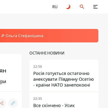
RU
🔎 Ольга Стефанішина
ОСТАННІ НОВИНИ
22:56
тян
Росія готується остаточно
анексувати Південну Осетію
ури
- країни НАТО занепокоєні
22:35
Все скінчено - Усик