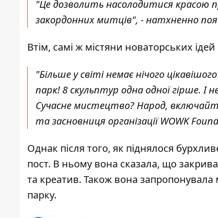
"Це дозволить насолодитися красою п
закордонних митців", - натхненно по
Втім, самі ж містяни новаторських іде
"Більше у світі немає нічого цікавішог
парк! 8 скульптур одна одної гірше. І
Сучасне мистецтво? Народ, включайте
та засновниця організації WOWK Found
Однак після того, як піднялося бурхли
пост
. В ньому вона сказала, що закрив
та креатив. Також вона запропонувала 
парку.