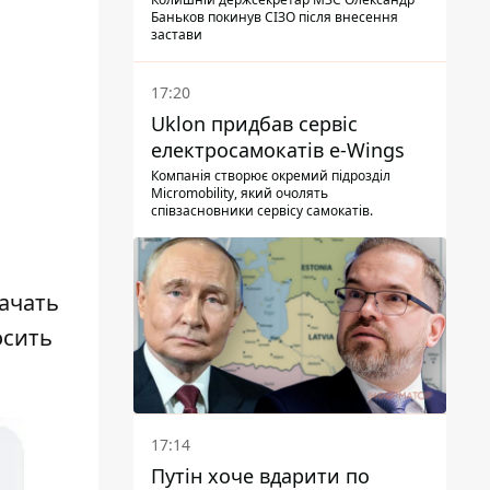
Баньков покинув СІЗО після внесення
застави
17:20
Uklon придбав сервіс
електросамокатів e-Wings
Компанія створює окремий підрозділ
Micromobility, який очолять
співзасновники сервісу самокатів.
бачать
осить
17:14
Путін хоче вдарити по