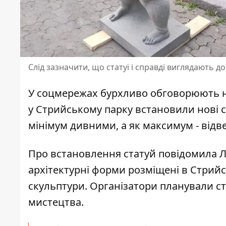
Слід зазначити, що статуї і справді виглядають д
У соцмережах бурхливо обговорюють н
у Стрийському парку
встановили нові 
мінімум дивними, а як максимум - відв
Про встановлення статуй
повідомила Л
архітектурні форми розміщені в Стрий
скульптури. Організатори планували ст
мистецтва.