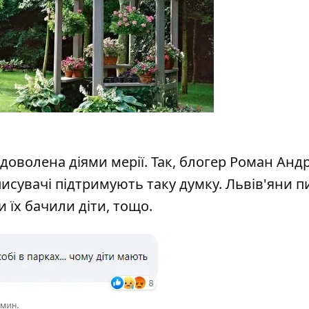
оволена діями мерії. Так, блогер Роман Анд
исувачі підтримують таку думку. Львів
'яни п
и їх бачили діти, тощо.