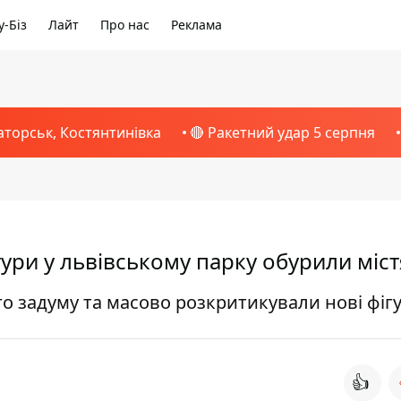
-Біз
Лайт
Про нас
Реклама
аторськ, Костянтинівка
🔴 Ракетний удар 5 серпня
тури у львівському парку обурили міс
о задуму та масово розкритикували нові фіг
👍