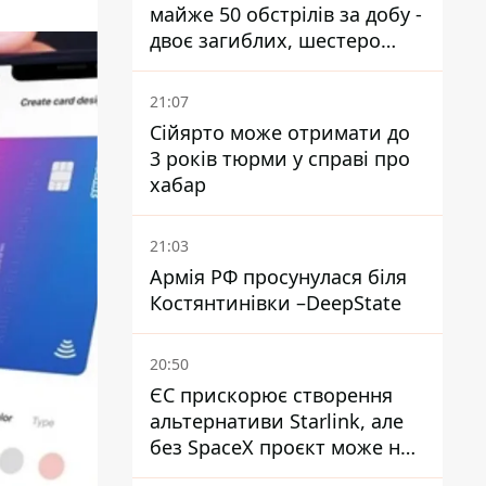
майже 50 обстрілів за добу -
двоє загиблих, шестеро
постраждалих
21:07
Сійярто може отримати до
3 років тюрми у справі про
хабар
21:03
Армія РФ просунулася біля
Костянтинівки –DeepState
20:50
ЄС прискорює створення
альтернативи Starlink, але
без SpaceX проєкт може не
обійтися