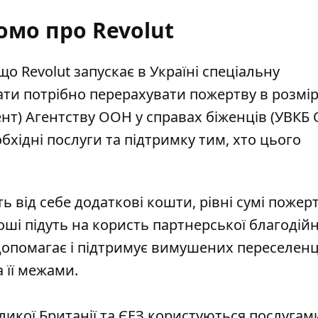
омо про Revolut
 що
Revolut запускає в Україні
спеціальну
мати потрібно перерахувати пожертву в розмір
ент) Агентству ООН у справах біженців (УВКБ 
бхідні послуги та підтримку тим, хто цього
ть
від себе додаткові кошти, рівні сумі пожерт
гроші підуть на користь партнерської благодійн
а допомагає і підтримує вимушених переселенц
а її межами.
еликої Британії та ЄЕЗ користуються послугам