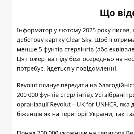
Що від
Інформатор у лютому 2025 року писав,
дебетову
картку Clear Sky
. Щоб її отри
менше 5 фунтів стерлінгів (або еквівал
Ця пожертва піду безпосередньо на нео
потребує, йдеться у повідомленні.
Revolut планує передати на благодійніс
200 000 фунтів стерлінгів). Усі зібрані 
організації Revolut – UK for UNHCR, як
біженців як на території України, так і з
Понад 700 000 українців на території В