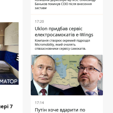
Баньков покинув СІЗО після внесення
застави
17:20
Uklon придбав сервіс
електросамокатів e-Wings
Компанія створює окремий підрозділ
Micromobility, який очолять
співзасновники сервісу самокатів.
17:14
ері 7
Путін хоче вдарити по