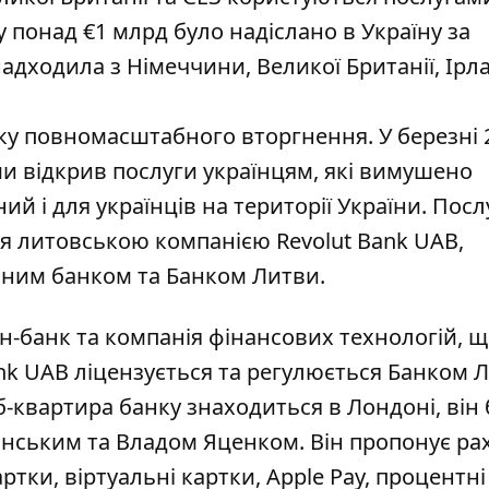
у понад €1 млрд було надіслано в Україну за
адходила з Німеччини, Великої Британії, Ірла
тку повномасштабного вторгнення. У березні 
и відкрив послуги українцям, які вимушено
ий і для українців на території України. Посл
ся литовською компанією Revolut Bank UAB,
ним банком та Банком Литви.
-банк та компанія фінансових технологій, 
ank UAB ліцензується та регулюється Банком 
-квартира банку знаходиться в Лондоні, він 
нським та Владом Яценком. Він пропонує ра
тки, віртуальні картки, Apple Pay, процентні