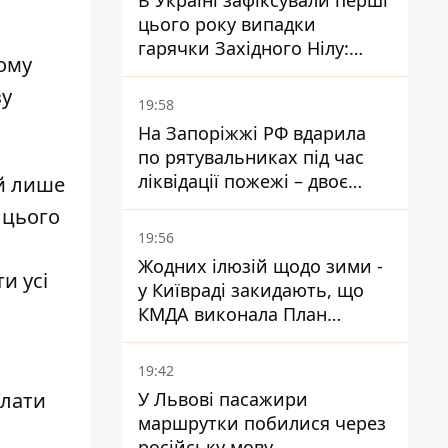
В Україні зафіксували перші
цього року випадки
гарячки Західного Нілу:
кому
двоє людей заразилися
зу
після укусів комарів
19:58
На Запоріжжі РФ вдарила
по рятувальниках під час
ліквідації пожежі – двоє
ай лише
поранених
 цього
19:56
Жодних ілюзій щодо зими -
и усі
у Київраді закидають, що
КМДА виконала План
стійкості на 20%
19:42
У Львові пасажири
илати
маршрутки побилися через
російську мову