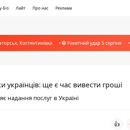
-Біз
Лайт
Про нас
Реклама
аторськ, Костянтинівка
🔴 Ракетний удар 5 серпня
и українців: ще є час вивести гроші
є надання послуг в Україні
👍