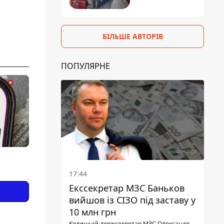
БІЛЬШЕ АВТОРІВ
ПОПУЛЯРНЕ
17:44
Екссекретар МЗС Баньков
вийшов із СІЗО під заставу у
10 млн грн
Колишній держсекретар МЗС Олександр