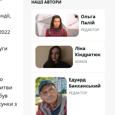
НАШІ АВТОРИ
ндії,
Ольга
Палій
РЕДАКТОР
2022
уги
Ліна
Кіндратюк
ADMIN
що
Едуард
Бакканський
Литви
РЕДАКТОР
був
хунки з