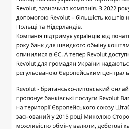
Revolut, зазначила компанія. З 2022 рок
допомогою Revolut – більшість коштів н
Польщі та Нідерландів.
Компанія підтримує українців від поча
року банк для швидкого обміну коштам
опинилися в ЄС. А тепер Revolut доступн
Revolut для громадян України надають
регульованою Європейським централь
Revolut
- британсько-литовський онлайн
пропонує банківські послуги Revolut B
на території Європейського союзу Штаб
заснований у 2015 році Миколою Сторо
можливістю обміну валюти, дебетові кар