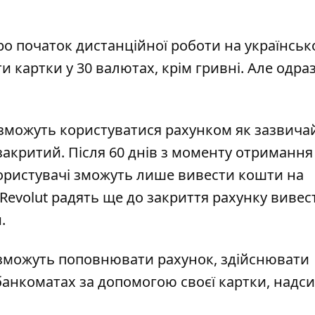
про початок дистанційної роботи на українсь
и картки у 30 валютах, крім гривні. Але одра
і зможуть користуватися рахунком як зазвич
е закритий. Після 60 днів з моменту отримання
користувачі зможуть лише вивести кошти на
Revolut радять ще до закриття рахунку вивест
.
е зможуть поповнювати рахунок, здійснювати
 банкоматах за допомогою своєї картки, надс