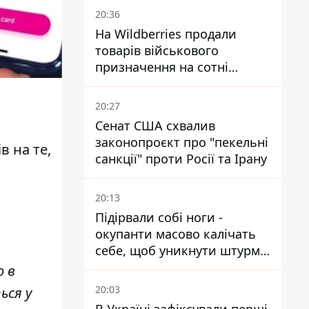
20:36
На Wildberries продали
товарів військового
призначення на сотні
мільйонів, але удари ЗСУ
змінили ситуацію
20:27
Сенат США схвалив
законопроєкт про "пекельні
в на те,
санкції" проти Росії та Ірану
20:13
Підірвали собі ноги -
окупанти масово калічать
себе, щоб уникнути штурмів
- ГУР
о в
20:03
ься у