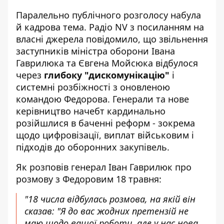
Паралельно публічного розголосу набула
й кадрова тема. Радіо NV з посиланням на
власні джерела повідомило, що
звільнення
заступників міністра оборони
Івана
Гаврилюка та Євгена Мойсюка відбулося
через
глибоку "дискомунікацію"
і
системні розбіжності з оновленою
командою Федорова. Генерали та нове
керівництво начебт кардинально
розійшлися в баченні реформ -
зокрема
щодо цифровізації
, виплат військовим і
підходів до оборонних закупівель.
Як розповів генерал Іван Гаврилюк про
розмову з Федоровим 18 травня:
"18 числа відбулась розмова, на якій він
сказав: "Я до вас жодних претензій не
маю щодо вашої роботи, але у нас нова