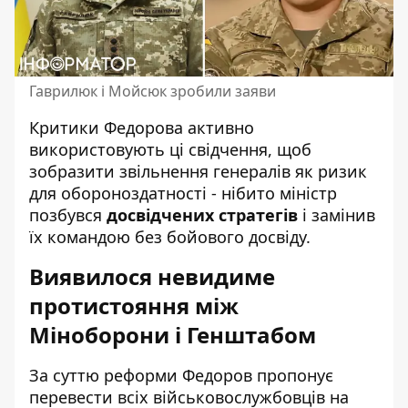
Гаврилюк і Мойсюк зробили заяви
Критики Федорова активно
використовують ці свідчення, щоб
зобразити звільнення генералів як ризик
для обороноздатності - нібито міністр
позбувся
досвідчених стратегів
і замінив
їх командою без бойового досвіду.
Виявилося невидиме
протистояння між
Міноборони і Генштабом
За суттю реформи Федоров пропонує
перевести всіх військовослужбовців на