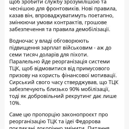
щоб зробити службу зрозумілішою та
чеснішою для фронтовиків. Нові правила,
казав він, впроваджуватимуть поетапно,
змінюючи умови контрактів, грошове
забезпечення та правила демобілізації.
Водночас у
владі обговорюють
підвищення зарплат військовим
- аж до
семи тисяч доларів для піхоти.
Паралельно йде реорганізація системи
ТЦК, щоб відмовитися від примусового
призову на користь фінансової мотивації.
Сирський свого часу стверджував, що ТЦК
забезпечують близько 90% мобілізації,
тоді як добровільний рекрутинг дає лише
10%.
Саме цю пропорцію
законопроєкт про
реорганізацію ТЦК
та ідеї Федорова
покликані докорінно змінити. Питання