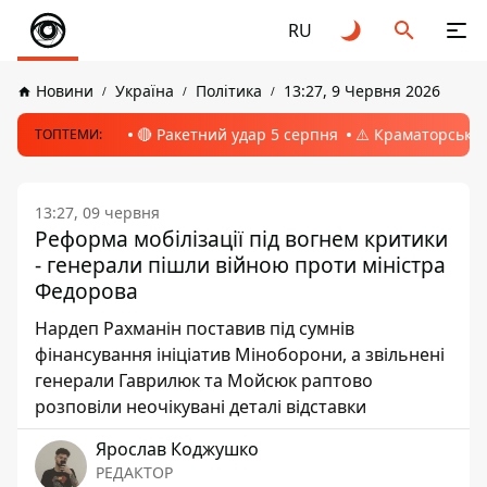
RU
Новини
Україна
Політика
13:27, 9 Червня 2026
🔴 Ракетний удар 5 серпня
⚠️ Краматорськ, 
ТОПТЕМИ:
13:27, 09 червня
Реформа мобілізації під вогнем критики
- генерали пішли війною проти міністра
Федорова
Нардеп Рахманін поставив під сумнів
фінансування ініціатив Міноборони, а звільнені
генерали Гаврилюк та Мойсюк раптово
розповіли неочікувані деталі відставки
Ярослав Коджушко
РЕДАКТОР