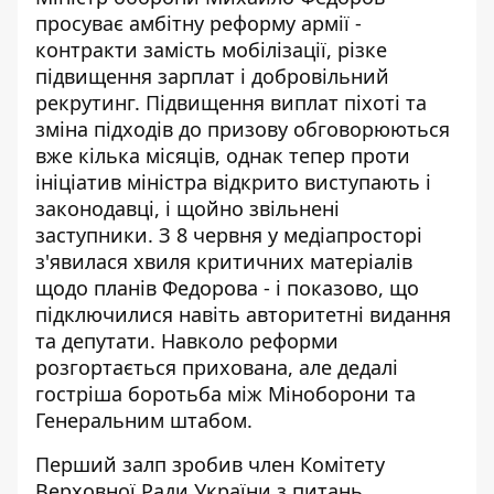
просуває амбітну реформу армії -
контракти замість мобілізації, різке
підвищення зарплат і добровільний
рекрутинг.
Підвищення виплат піхоті та
зміна підходів до призову
обговорюються
вже кілька місяців, однак тепер проти
ініціатив міністра відкрито виступають і
законодавці, і щойно звільнені
заступники. З 8 червня у медіапросторі
з'явилася хвиля критичних матеріалів
щодо планів Федорова - і показово, що
підключилися навіть авторитетні видання
та депутати. Навколо реформи
розгортається прихована, але дедалі
гостріша боротьба між Міноборони та
Генеральним штабом.
Перший залп зробив член Комітету
Верховної Ради України з питань