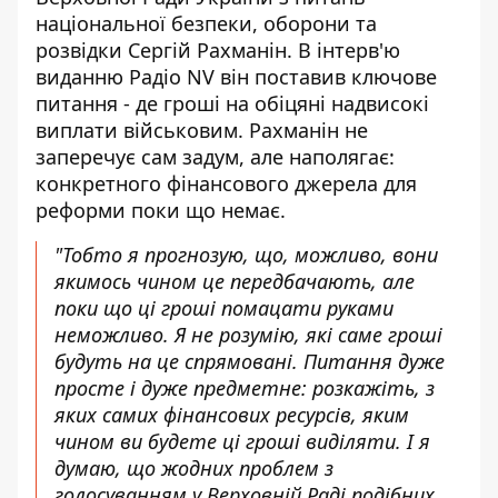
національної безпеки, оборони та
розвідки Сергій Рахманін. В інтерв'ю
виданню
Радіо NV
він поставив ключове
питання - де гроші на обіцяні надвисокі
виплати військовим. Рахманін не
заперечує сам задум, але наполягає:
конкретного фінансового джерела для
реформи поки що немає.
"Тобто я прогнозую, що, можливо, вони
якимось чином це передбачають, але
поки що ці гроші помацати руками
неможливо. Я не розумію, які саме гроші
будуть на це спрямовані. Питання дуже
просте і дуже предметне: розкажіть, з
яких самих фінансових ресурсів, яким
чином ви будете ці гроші виділяти. І я
думаю, що жодних проблем з
голосуванням у Верховній Раді подібних