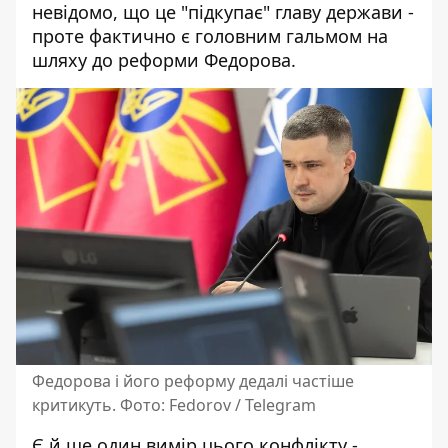
невідомо, що це "підкупає" главу держави -
проте фактично є головним гальмом на
шляху до реформи Федорова.
Федорова і його реформу дедалі частіше
критикуть. Фото: Fedorov / Telegram
Є й ще один вимір цього конфлікту -