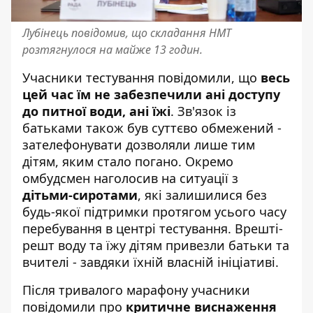
Лубінець повідомив, що складання НМТ
розтягнулося на майже 13 годин.
Учасники тестування повідомили, що
весь
цей час їм не забезпечили ані доступу
до питної води, ані їжі
. Зв'язок із
батьками також був суттєво обмежений -
зателефонувати дозволяли лише тим
дітям, яким стало погано. Окремо
омбудсмен наголосив на ситуації з
дітьми-сиротами
, які залишилися без
будь-якої підтримки протягом усього часу
перебування в центрі тестування. Врешті-
решт воду та їжу дітям привезли батьки та
вчителі - завдяки їхній власній ініціативі.
Після тривалого марафону учасники
повідомили про
критичне виснаження