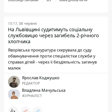
ОЛЕКСАНДР СИРСЬКИЙ
ЗСУ
АТАКА ДРОНІВ НА РФ
15:17, 08 червня
На Львівщині судитимуть соціальну
службовицю через загибель 2-річного
хлопчика
Яворівська прокуратура скерувала до суду
обвинувачення проти спеціалістки служби у
справах дітей - через її бездіяльність загинув
малюк
Ярослав Коджушко
РЕДАКТОР
Владлена Мачульська
ЖУРНАЛІСТ
👍