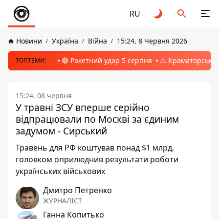
RU
Новини
Україна
Війна
15:24, 8 Червня 2026
🔴 Ракетний удар 5 серпня
⚠️ Краматорськ, 
ТОПТЕМИ:
15:24, 08 червня
У травні ЗСУ вперше серійно
відпрацювали по Москві за єдиним
задумом - Сирський
Травень для РФ коштував понад $1 млрд,
головком оприлюднив результати роботи
українських військових
Дмитро Петренко
ЖУРНАЛІСТ
Ганна Копитько