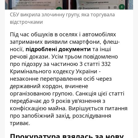
СБУ викрила злочинну групу, яка торгувала
відстрочками
Під час обшуків в оселях і автомобілях
затриманих виявили смартфони, флеш-
носії,
підроблені документи
та інші
речові докази. Усім трьом повідомлено
про підозру за частиною 3 статті 332
Кримінального кодексу України -
незаконне переправлення осіб через
державний кордон, вчинене
організованою групою. Санкція цієї статті
передбачає до 9 років ув'язнення з
конфіскацією майна. Вирішується питання
про запобіжний захід, розслідування
триває.
Прокуратура взялась за нову