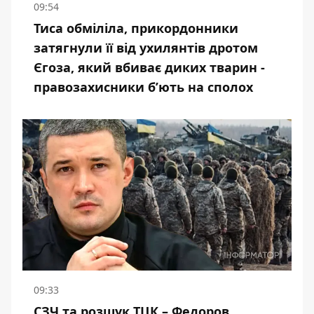
09:54
Тиса обміліла, прикордонники
затягнули її від ухилянтів дротом
Єгоза, який вбиває диких тварин -
правозахисники бʼють на сполох
09:33
СЗЧ та розшук ТЦК – Федоров