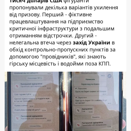
тисяч доларів США
фігуранти
пропонували декілька варіантів ухилення
від призову. Перший - фіктивне
працевлаштування на підприємство
критичної інфраструктури з подальшим
отриманням відстрочки. Другий -
нелегальна втеча через
захід України
в
обхід контрольно-пропускних пунктів за
допомогою "провідників", які знають
гірську місцевість і водойми поза КПП.