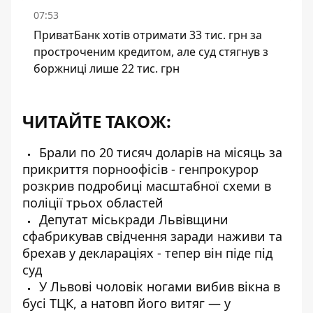
07:53
ПриватБанк хотів отримати 33 тис. грн за
простроченим кредитом, але суд стягнув з
боржниці лише 22 тис. грн
ЧИТАЙТЕ ТАКОЖ:
Брали по 20 тисяч доларів на місяць за
прикриття порноофісів - генпрокурор
розкрив подробиці масштабної схеми в
поліції трьох областей
Депутат міськради Львівщини
сфабрикував свідчення заради наживи та
брехав у деклараціях - тепер він піде під
суд
У Львові чоловік ногами вибив вікна в
бусі ТЦК, а натовп його витяг — у