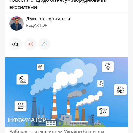
YouControl щодо бізнесу - забруднювачів
екосистеми
Дмитро Чернишов
РЕДАКТОР
👍
Забрудення екосистем України бізнесом.