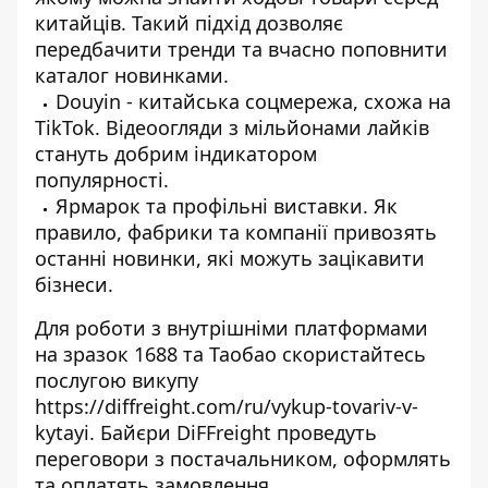
китайців. Такий підхід дозволяє
передбачити тренди та вчасно поповнити
каталог новинками.
Douyin - китайська соцмережа, схожа на
TikTok. Відеоогляди з мільйонами лайків
стануть добрим індикатором
популярності.
Ярмарок та профільні виставки. Як
правило, фабрики та компанії привозять
останні новинки, які можуть зацікавити
бізнеси.
Для роботи з внутрішніми платформами
на зразок 1688 та Таобао скористайтесь
послугою викупу
https://diffreight.com/ru/vykup-tovariv-v-
kytayi
. Байєри DiFFreight проведуть
переговори з постачальником, оформлять
та оплатять замовлення.