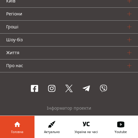
Київ
Регіони
Гроші
Шоу-біз
Життя
Про нас
Інформатор проекти
Столиця
Ваші фінанси
Авто
Geek
Головна
Актуально
Україна на часі
Youtube
© 2016-2026 Informator