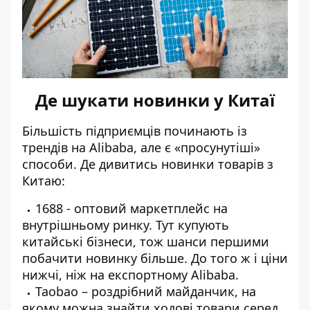
Де шукати новинки у Китаї
Більшість підприємців починають із
трендів на Alibaba, але є «просунутіші»
способи. Де дивитись новинки товарів з
Китаю:
1688 - оптовий маркетплейс на
внутрішньому ринку. Тут купують
китайські бізнеси, тож шанси першими
побачити новинку більше. До того ж і ціни
нижчі, ніж на експортному Alibaba.
Taobao – роздрібний майданчик, на
якому можна знайти ходові товари серед