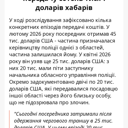
доларів хабарів
У ході розслідування зафіксовано кілька
конкретних епізодів передачі коштів. У
лютому 2026 року посередник отримав 45
тис. доларів США - частина призначалася
керівництву поліції однієї з областей,
частина залишилася йому. У квітні 2026
року він узяв ще 25 тис. доларів США: з
них 20 тис. мали піти заступнику
начальника обласного управління поліції.
Окремо задокументовано двічі по 20 тис.
доларів США, які передавалися посадовцю
іншої області через його близьку особу,
що не підозрювала про злочин.
"Сьогодні посередника затримали після
одержання чергового траншу в 25 тис.
доларів США. У цьому епізоді 20 тис.