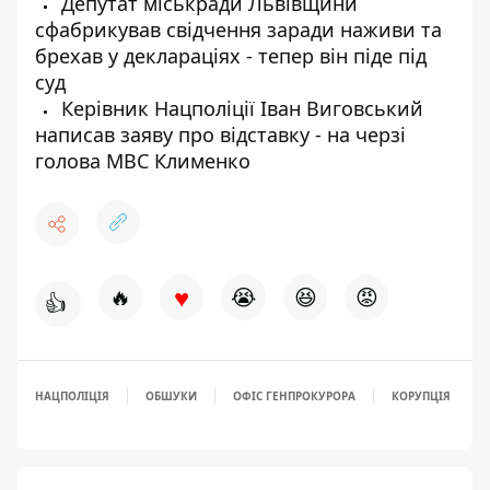
Депутат міськради Львівщини
сфабрикував свідчення заради наживи та
брехав у деклараціях - тепер він піде під
суд
Керівник Нацполіції Іван Виговський
написав заяву про відставку - на черзі
голова МВС Клименко
♥
🔥
😭
😆
😡
👍
НАЦПОЛІЦІЯ
ОБШУКИ
ОФІС ГЕНПРОКУРОРА
КОРУПЦІЯ