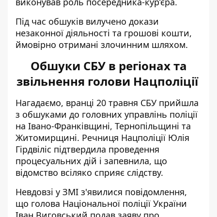
виконував роль посередника-кур’єра.
Під час обшуків вилучено докази
незаконної діяльності та грошові кошти,
ймовірно отримані злочинним шляхом.
Обшуки СБУ в регіонах та
звільнення голови Нацполіції
Нагадаємо, вранці 20 травня
СБУ прийшла
з обшуками
до головних управлінь поліції
на Івано-Франківщині, Тернопільщині та
Житомирщині. Речниця Нацполіції Юлія
Гірдвіліс підтвердила проведення
процесуальних дій і запевнила, що
відомство всіляко сприяє слідству.
Невдовзі у ЗМІ з'явилися повідомлення,
що голова Національної поліції України
Іван Виговський подав заяву про