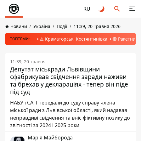
RU
Новини
Україна
Події
11:39, 20 Травня 2026
⚠️ Краматорськ, Костянтинівка
🔴 Ракетний 
ТОПТЕМИ:
11:39, 20 травня
Депутат міськради Львівщини
сфабрикував свідчення заради наживи
та брехав у деклараціях - тепер він піде
під суд
НАБУ і САП передали до суду справу члена
міської ради з Львівської області, який надавав
неправдиві свідчення та вніс фіктивну позику до
звітності за 2024 і 2025 роки
Марія Майборода