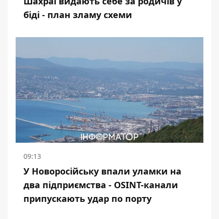
Шахраї видають себе за родичів у
біді - план зламу схеми
09:13
У Новоросійську впали уламки на
два підприємства - OSINT-канали
припускають удар по порту