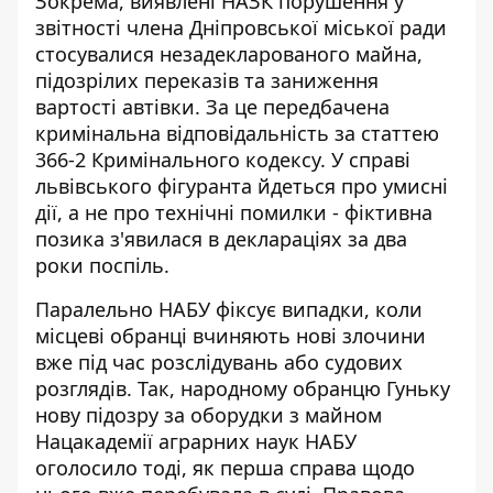
Зокрема, виявлені НАЗК порушення у
звітності
члена Дніпровської міської ради
стосувалися
незадекларованого майна,
підозрілих переказів та заниження
вартості автівки. За це передбачена
кримінальна відповідальність за статтею
366-2 Кримінального кодексу. У справі
львівського фігуранта йдеться про умисні
дії, а не про технічні помилки - фіктивна
позика з'явилася в деклараціях за два
роки поспіль.
Паралельно НАБУ фіксує випадки, коли
місцеві обранці вчиняють нові злочини
вже під час розслідувань або судових
розглядів. Так, народному обранцю Гуньку
нову підозру за
оборудки з майном
Нацакадемії аграрних наук
НАБУ
оголосило тоді, як перша справа щодо