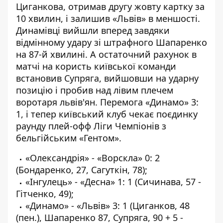
Циганкова, отримав другу жовту картку за
10 хвилин, і залишив «Львів» в меншості.
Динамівці вийшли вперед завдяки
відмінному удару зі штрафного Шапаренко
на 87-й хвилині. А остаточний рахунок в
матчі на користь київської команди
встановив Супряга, вийшовши на ударну
позицію і пробив над лівим плечем
воротаря львів'ян. Перемога «Динамо» 3:
1, і тепер київський клуб чекає поєдинку
раунду плей-офф Ліги Чемпіонів з
бельгійським «Гентом».
«Олександрія» - «Ворскла» 0: 2
(Бондаренко, 27, Сагуткін, 78);
«Інгулець» - «Десна» 1: 1 (Сичинава, 57 -
Гітченко, 49);
«Динамо» - «Львів» 3: 1 (Циганков, 48
(пен.), Шапаренко 87, Супряга, 90 + 5 -