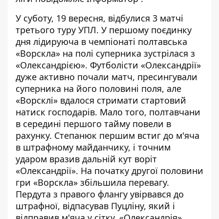
У суботу, 19 вересня, відбулися 3 матчі
третього туру УПЛ. У першому поєдинку
дня лідируюча в чемпіонаті полтавська
«Ворскла» на полі суперника зустрілася з
«Олександрією». Футболісти «Олександрії»
дуже активно почали матч, пресингували
суперника на його половині поля, але
«Ворсклі» вдалося стримати стартовий
натиск господарів. Мало того, полтавчани
в середині першого тайму повели в
рахунку. Степанюк першим встиг до м'яча
в штрафному майданчику, і точним
ударом вразив дальній кут воріт
«Олександрії». На початку другої половини
гри «Ворскла» збільшила перевагу.
Пердута з правого флангу увірвався до
штрафної, відпасував Пуцліну, який і
відправив м'яча у сітку. «Олександрія»