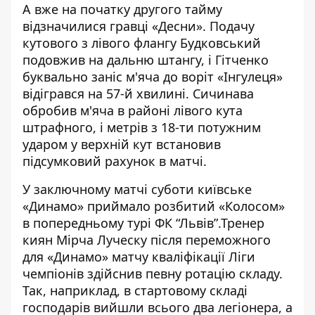
А вже на початку другого тайму
відзначилися гравці «Десни». Подачу
кутового з лівого флангу Будковський
подовжив на дальню штангу, і Гітченко
буквально заніс м'яча до воріт «Інгулеця»
відігрався на 57-й хвилині. Сичинава
обробив м'яча в районі лівого кута
штрафного, і метрів з 18-ти потужним
ударом у верхній кут встановив
підсумковий рахунок в матчі.
У заключному матчі суботи київське
«Динамо» приймало
розбитий «Колосом»
в попередньому турі ФК “Львів”
.Тренер
киян Мірча Луческу після
переможного
для «Динамо»
матчу кваліфікації Ліги
чемпіонів здійснив певну ротацію складу.
Так, наприклад, в стартовому складі
господарів вийшли всього два легіонера, а