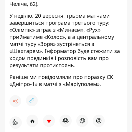
Челіче, 62).
У неділю, 20 вересня, трьома матчами
завершиться програма третього туру:
«Олімпік» зіграє з «Минаєм», «Рух»
прийматиме «Колос», а а центральному
матчі туру «Зоря» зустрінеться з
«Шахтарем».
Інформатор
буде стежити за
ходом поєдинків і розповість вам про
результати протистоянь.
Раніше ми повідомляли про
поразку СК
«Дніпро-1»
в матчі з «Маріуполем».
♥
🔥
😭
😆
😡
👍