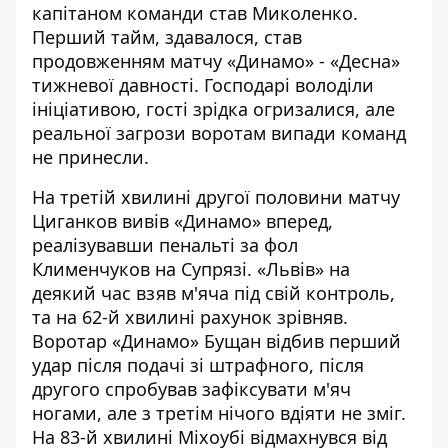
капітаном команди став Миколенко.
Перший тайм, здавалося, став
продовженням матчу
«Динамо» - «Десна»
тижневої давності. Господарі володіли
ініціативою, гості зрідка огризалися, але
реальної загрози воротам випади команд
не принесли.
На третій хвилині другої половини матчу
Циганков вивів «Динамо» вперед,
реалізувавши пенальті за фол
Клименчуков на Супрязі. «Львів» на
деякий час взяв м'яча під свій контроль,
та на 62-й хвилині рахунок зрівняв.
Воротар «Динамо» Бущан відбив перший
удар після подачі зі штрафного, після
другого спробував зафіксувати м'яч
ногами, але з третім нічого вдіяти не зміг.
На 83-й хвилині Міхоубі відмахнувся від