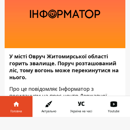
У місті Овруч Житомирської області
горить звалище. Поруч розташований
ліс, тому вогонь може перекинутися на
нього.
Про це повідомляє
Інформатор
з
посиланням на прес-центр
Державної
служби з надзвичайних ситуацій
.
Головна
Актуально
Україна на часі
Youtube
«Встановлено, що палають відходи на
площі 400 кв.м. Звалище по периметру не
Інформатор у
Завантажити
огороджене. Тому сюди мають доступ