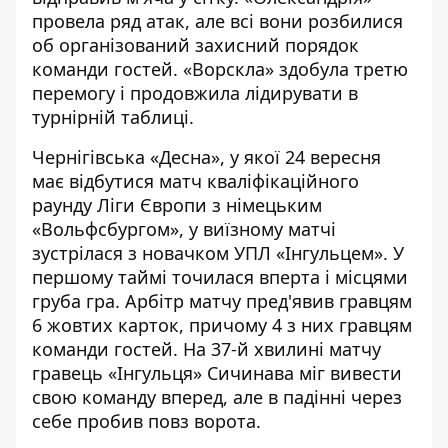
провела ряд атак, але всі вони розбилися
об організований захисний порядок
команди гостей. «Ворскла» здобула третю
перемогу і продовжила лідирувати в
турнірній таблиці.
Чернігівська «Десна», у якої 24 вересня
має відбутися матч кваліфікаційного
раунду Ліги Європи з німецьким
«Вольфсбургом», у виїзному матчі
зустрілася з новачком УПЛ «Інгульцем». У
першому таймі точилася вперта і місцями
груба гра. Арбітр матчу пред'явив гравцям
6 жовтих карток, причому 4 з них гравцям
команди гостей. На 37-й хвилині матчу
гравець «Інгульця» Сичинава міг вивести
свою команду вперед, але в падінні через
себе пробив повз ворота.