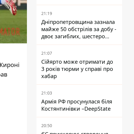
21:19
Дніпропетровщина зазнала
майже 50 обстрілів за добу -
двоє загиблих, шестеро
постраждалих
21:07
Сійярто може отримати до
Жироні
3 років тюрми у справі про
рав
хабар
21:03
Армія РФ просунулася біля
Костянтинівки –DeepState
20:50