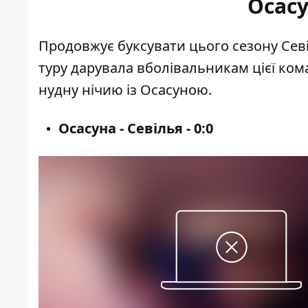
Осасу
Продовжує буксувати цього сезону Сев
туру дарувала вболівальникам цієї кома
нудну нічию із Осасуною.
Осасуна - Севілья - 0:0