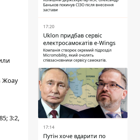
Баньков покинув СІЗО після внесення
застави
17:20
Uklon придбав сервіс
електросамокатів e-Wings
Компанія створює окремий підрозділ
Micromobility, який очолять
тили
співзасновники сервісу самокатів.
в
в Жоау
5; 3:2,
17:14
Путін хоче вдарити по