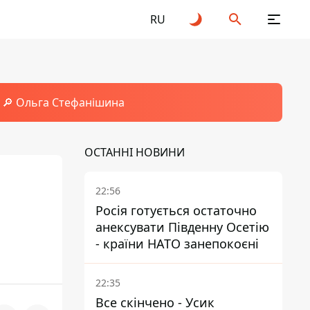
RU
🔎 Ольга Стефанішина
ОСТАННІ НОВИНИ
22:56
Росія готується остаточно
анексувати Південну Осетію
- країни НАТО занепокоєні
22:35
Все скінчено - Усик