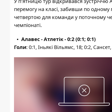
У п'ятницю тур відкривався зустріччю А
перемогу на класі, забивши по одному г
четвертою для команди у поточному чем
чемпіонаті.
Алавес - Атлетік - 0:2 (0:1; 0:1)
Голи
: 0:1, Іньякі Вільямс, 18; 0:2, Сансет,