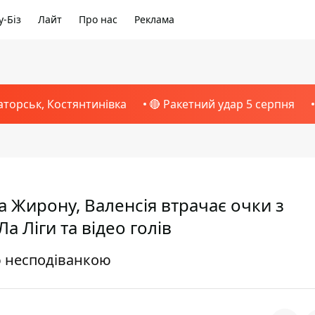
-Біз
Лайт
Про нас
Реклама
аторськ, Костянтинівка
🔴 Ракетний удар 5 серпня
а Жирону, Валенсія втрачає очки з
а Ліги та відео голів
ю несподіванкою