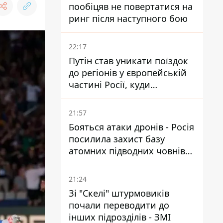
пообіцяв не повертатися на
ринг після наступного бою
22:17
Путін став уникати поїздок
до регіонів у європейській
частині Росії, куди
регулярно долітають дрони
21:57
Бояться атаки дронів - Росія
посилила захист базу
атомних підводних човнів
за 7400 км від України
21:24
Зі "Скелі" штурмовиків
почали переводити до
інших підрозділів - ЗМІ