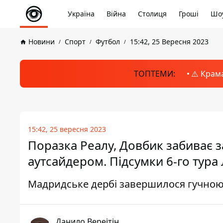
Україна
Війна
Столиця
Гроші
Шоу
Новини
Спорт
Футбол
15:42, 25 Вересня 2023
ТОПТЕМИ:
⚠️ Крам
15:42, 25 вересня 2023
Поразка Реалу, Довбик забиває з
аутсайдером. Підсумки 6-го тура Л
Мадридське дербі завершилося гучно
Данило Вереітін