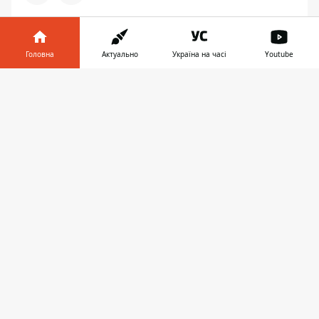
ФУТБОЛ
Головна
Актуально
Україна на часі
Youtube
Інформатор у
Завантажити
телефоні
👉
11:25, 24 вересня 2024
ІНСАЙДЕРИ НАЗВАЛИ ВОЛОДАРЯ
ЗОЛОТОГО М’ЯЧА - 2024 ЗА МІСЯЦЬ
ДО ЦЕРЕМОНІЇ