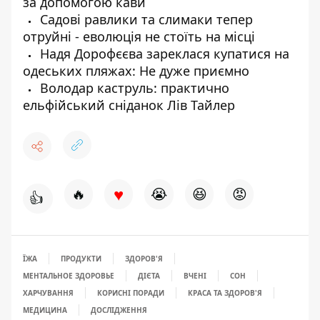
за допомогою кави
Садові равлики та слимаки тепер
отруйні - еволюція не стоїть на місці
Надя Дорофєєва зареклася купатися на
одеських пляжах: Не дуже приємно
Володар каструль: практично
ельфійський сніданок Лів Тайлер
♥
🔥
😭
😆
😡
👍
ЇЖА
ПРОДУКТИ
ЗДОРОВ'Я
МЕНТАЛЬНОЕ ЗДОРОВЬЕ
ДІЄТА
ВЧЕНІ
СОН
ХАРЧУВАННЯ
КОРИСНІ ПОРАДИ
КРАСА ТА ЗДОРОВ'Я
МЕДИЦИНА
ДОСЛІДЖЕННЯ