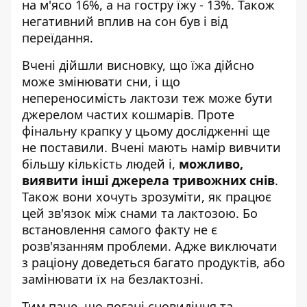
на м'ясо 16%, а на гостру їжу - 13%. Також
негативний вплив на сон був і від
переїдання.
Вчені дійшли висновку, що їжа дійсно
може змінювати сни, і що
непереносимість лактози теж може бути
джерелом частих кошмарів. Проте
фінальну крапку у цьому дослідженні ще
не поставили. Вчені мають намір вивчити
більшу кількість людей і,
можливо,
виявити інші джерела тривожних снів
.
Також вони хочуть зрозуміти, як працює
цей зв'язок між снами та лактозою. Бо
встановлення самого факту не є
розв'язанням проблеми. Адже виключати
з раціону доведеться багато продуктів, або
замінювати їх на безлактозні.
Тим паче, що погані сновидіння та