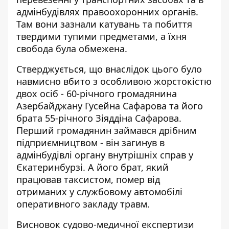
адмінбудівлях правоохоронних органів.
Там вони зазнали катувань та побиття
твердими тупими предметами, а їхня
свобода була обмежена.
Стверджується, що внаслідок цього було
навмисно вбито з особливою жорстокістю
двох осіб - 60-річного громадянина
Азербайджану Гусейна Сафарова та його
брата 55-річного Зіяддіна Сафарова.
Перший громадянин займався дрібним
підприємництвом - він загинув в
адмінбудівлі органу внутрішніх справ у
Єкатеринбурзі. А його брат, який
працював таксистом, помер від
отриманих у службовому автомобілі
оперативного закладу травм.
Висновок судово-медичної експертизи