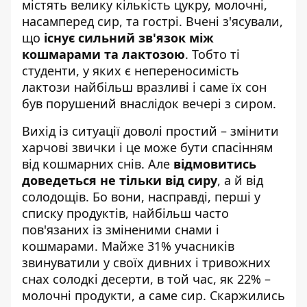
містять велику кількість цукру, молочні,
насамперед сир, та гострі. Вчені з'ясували,
що
існує сильний зв'язок між
кошмарами та лактозою
. Тобто ті
студенти, у яких є непереносимість
лактози найбільш вразливі і саме їх сон
був порушений внаслідок вечері з сиром.
Вихід із ситуації доволі простий – змінити
харчові звички і це може бути спасінням
від кошмарних снів. Але
відмовитись
доведеться не тільки від сиру
, а й від
солодощів. Бо вони, насправді, перші у
списку продуктів, найбільш часто
пов'язаних із зміненими снами і
кошмарами. Майже 31% учасників
звинуватили у своїх дивних і тривожних
снах солодкі десерти, в той час, як 22% –
молочні продукти, а саме сир. Скаржились