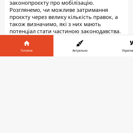
законопроєкту про мобілізацію.
Розглянемо, чи можливе затримання
проєкту через велику кількість правок, а
також визначимо, які з них мають
потенціал стати частиною законодавства.
Приєднуйтеся до перегляду, щоб
послухати коментарі експерта та
Головна
Актуально
Україна
отримати більше відомостей з цієї теми.
Інформатор у
Заванта
телефоні
👉
Play