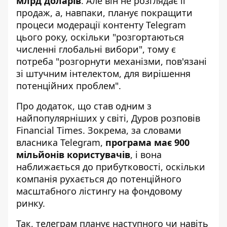
млрд доларів
. Але він не розглядає її
продаж, а, навпаки, планує покращити
процеси модерації контенту Telegram
цього року, оскільки "розгортаються
численні глобальні вибори", тому є
потреба "розгорнути механізми, пов'язані
зі штучним інтелектом, для вирішення
потенційних проблем".
Про додаток, що став одним з
найпопулярніших у світі,
Дуров розповів
Financial Times
. Зокрема, за словами
власника Telegram,
програма має 900
мільйонів користувачів
, і вона
наближається до прибутковості, оскільки
компанія рухається до потенційного
масштабного лістингу на фондовому
ринку.
Так, телеграм планує наступного чи навіть