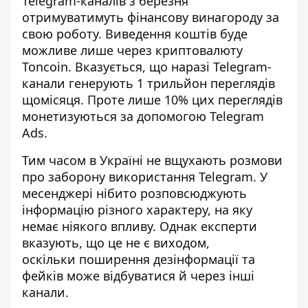
Telegram-каналів
з березня
отримуватимуть фінансову винагороду за
свою роботу. Виведення коштів буде
можливе лише через криптовалюту
Toncoin. Вказується, що наразі Telegram-
канали генерують 1 трильйон переглядів
щомісяця. Проте лише 10% цих переглядів
монетизуються за допомогою Telegram
Ads.
Тим часом в Україні не вщухають розмови
про
заборону використання Telegram
. У
месенджері нібито розповсюджують
інформацію різного характеру, на яку
немає ніякого впливу. Однак експерти
вказують, що це не є виходом,
оскільки поширення дезінформації та
фейків може відбуватися й через інші
канали.