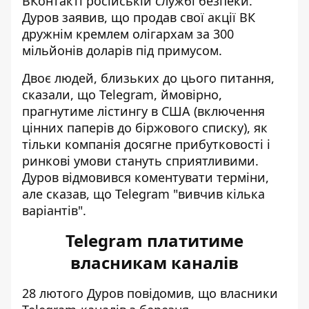
ВКонтакті російській службі безпеки.
Дуров заявив, що продав свої акції ВК
дружнім кремлем олігархам за 300
мільйонів доларів під примусом.
Двоє людей, близьких до цього питання,
сказали, що Telegram, ймовірно,
прагнутиме лістингу в США (включення
цінних паперів до біржового списку), як
тільки компанія досягне прибутковості і
ринкові умови стануть сприятливими.
Дуров відмовився коментувати терміни,
але сказав, що Telegram "вивчив кілька
варіантів".
Telegram платитиме
власникам каналів
28 лютого Дуров повідомив, що
власники