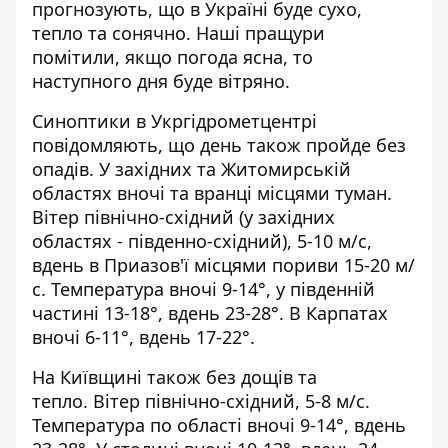
прогнозують, що в Україні буде сухо,
тепло та сонячно. Наші пращури
помітили, якщо погода ясна, то
наступного дня буде вітряно.
Синоптики
в Укргідрометцентрі
повідомляють, що день також пройде без
опадів.
У західних та Житомирській
областях вночі та вранці місцями туман.
Вітер північно-східний (у західних
областях - південно-східний), 5-10 м/с,
вдень в Приазов'ї місцями пориви 15-20 м/
с. Температура вночі 9-14°, у південній
частині 13-18°, вдень 23-28°. В Карпатах
вночі 6-11°, вдень 17-22°.
На Київщині також без дощів та
тепло. Вітер північно-східний, 5-8 м/с.
Температура по області вночі 9-14°, вдень