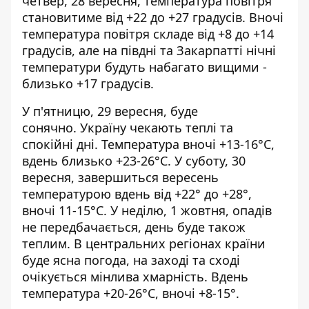
четвер, 28 вересня, температура повітря
становитиме від +22 до +27 градусів. Вночі
температура повітря складе від +8 до +14
градусів, але на півдні та Закарпатті нічні
температури будуть набагато вищими -
близько +17 градусів.
У п'ятницю, 29 вересня, буде
сонячно. Україну чекають теплі та
спокійні дні. Температура вночі +13-16°С,
вдень близько +23-26°С. У суботу, 30
вересня, завершиться вересень
температурою вдень від +22° до +28°,
вночі 11-15°С. У неділю, 1 жовтня, опадів
не передбачається, день буде також
теплим. В центральних регіонах країни
буде ясна погода, на заході та сході
очікується мінлива хмарність. Вдень
температура +20-26°С, вночі +8-15°.