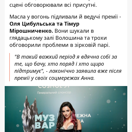
сцені обговорювали всі присутні.
Масла у вогонь підливали й ведучі премії -
Оля Цибульська та Тімур
Мірошниченко.
Вони шукали в
глядацькому залі Волошина та трохи
обговорили проблеми в зірковій парі.
"В такий важкий період я вдячна собі за
те, що бачу, хто поряд і хто щиро
підтримує", - лаконічно заявила вже після
премії у своїх соцмережах Анна.