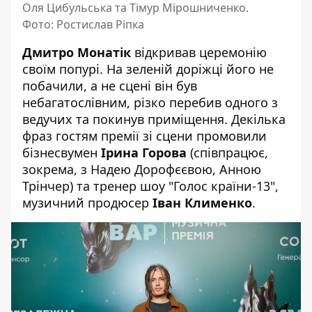
Оля Цибульська та Тімур Мірошниченко.
Фото: Ростислав Ріпка
Дмитро Монатік
відкривав церемонію
своїм попурі. На зеленій доріжці його не
побачили, а не сцені він був
небагатослівним, різко перебив одного з
ведучих та покинув приміщення. Декілька
фраз гостям премії зі сцени промовили
бізнесвумен
Ірина Горова
(співпрацює,
зокрема, з Надею Дорофєєвою, Анною
Трінчер) та тренер шоу "Голос країни-13",
музичний продюсер
Іван Клименко
.