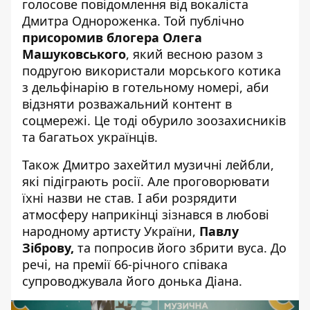
голосове повідомлення від вокаліста
Дмитра Однороженка. Той публічно
присоромив блогера Олега
Машуковського
, який весною разом з
подругою використали морського котика
з дельфінарію в готельному номері, аби
відзняти розважальний контент в
соцмережі. Це тоді обурило зоозахисників
та багатьох українців.
Також Дмитро захейтил музичні лейбли,
які підіграють росії. Але проговорювати
їхні назви не став. І аби розрядити
атмосферу наприкінці зізнався в любові
народному артисту України,
Павлу
Зіброву,
та попросив його збрити вуса. До
речі, на премії 66-річного співака
супроводжувала його донька Діана.