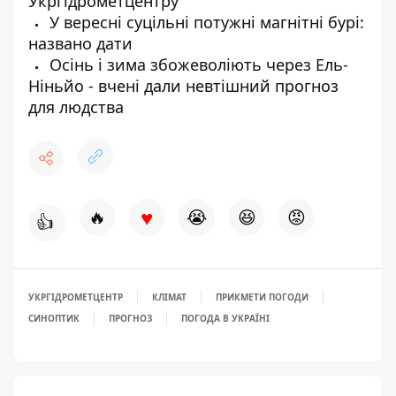
Укргідрометцентру
У вересні суцільні потужні магнітні бурі:
названо дати
Осінь і зима збожеволіють через Ель-
Ніньйо - вчені дали невтішний прогноз
для людства
♥
🔥
😭
😆
😡
👍
УКРГІДРОМЕТЦЕНТР
КЛІМАТ
ПРИКМЕТИ ПОГОДИ
СИНОПТИК
ПРОГНОЗ
ПОГОДА В УКРАЇНІ