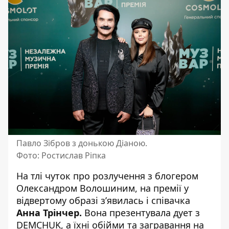
Павло Зібров з донькою Діаною.
Фото: Ростислав Ріпка
На тлі чуток про розлучення з блогером
Олександром Волошиним, на премії у
відвертому образі з’явилась і співачка
Анна Трінчер.
Вона презентувала дует з
DEMCHUK, а їхні обійми та загравання на