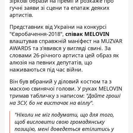
зіркові образи на премії й розкаже про
гучні заяви зі сцени та епатаж деяких
артистів.
Представник від України на конкурсі
"Євробачення-2018",
співак MELOVIN
влаштував справжній маніфест на MUZVAR
AWARDS та зʼявився у вигляді свині. За
словами 26-річного артиста цей образ як
алюзія на певних депутатів, що
наживаються під час війни.
Він був вбраний у діловий костюм та з
маскою свинячої голови. У руках MELOVIN
тримав табличку з написом:
"Дайте гроші
на ЗСУ, бо не вистачає на віллу".
"Ніколи не міг подумати, що для того,
щоб висловити свою громадянську
позицію, мені доведеться втілитись у