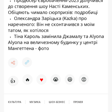
Продюсер Євробачення-2023 долучився
до створення шоу Насті Каменських.
Обіцяють чимало сюрпризів: подробиці
Олександра Заріцька (Kazka) про
нареченого: Він не сконтачився з моїм
татом, як хотілося
Тіна Кароль замінила Джамалу та Alyona
Alyona на величезному будинку у центрі
Мангеттена - фото
♥
🔥
😭
😆
😡
👍
КУЛЬТУРА
МУЗИКА
ШОУ-БІЗНЕС
ПРЕМІЯ