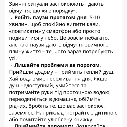
Звичні ритуали заспокоюють і дають
відчуття, що «я в порядку».
Робіть паузи протягом дня
. 5-10
хвилин, щоб спокійно випити кави,
«повтикати» у смартфон або просто
подивитися у небо. Це зовсім небагато,
але такі паузи дають відчуття звичного
плину життя – те, чого зараз потребують
усі.
Лишайте проблеми за порогом
.
Прийшли додому – прийміть теплий душ.
Хай вода змиє переживання дня. Якщо
душ недоступний, умийтеся та
потримайте руки під проточною водою,
переодягніться в домашнє, обійміть
рідних. Зробіть те, що вас заспокоює,
заземлює. Наприклад, пограйте з дитиною
або почитайте улюблену книжку.
Приймайте допомогу
. Дозволяйте