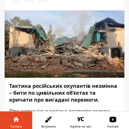
Тактика російських окупантів незмінна
– бити по цивільних об’єктах та
кричати про вигадані перемоги.
Про ситуацію в регіоні
розповів
голова
Харківської ОВА Олег Синєгубов, –
передає
Інформатор
.
Головна
Актуально
Україна на часі
Youtube