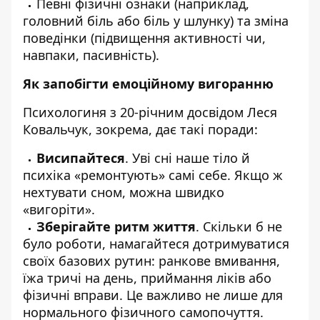
Певні фізичні ознаки (наприклад,
головний біль або біль у шлунку) та зміна
поведінки (підвищення активності чи,
навпаки, пасивність).
Як запобігти емоційному вигоранню
Психологиня з 20-річним досвідом Леся
Ковальчук, зокрема, дає такі поради:
Висипайтеся
. Уві сні наше тіло й
психіка «ремонтують» самі себе. Якщо ж
нехтувати сном, можна швидко
«вигоріти».
Зберігайте ритм життя
. Скільки б не
було роботи, намагайтеся дотримуватися
своїх базових рутин: ранкове вмивання,
їжа тричі на день, приймання ліків або
фізичні вправи. Це важливо не лише для
нормального фізичного самопочуття.