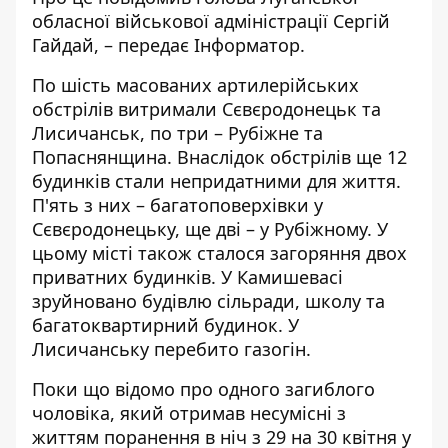
обласної військової адміністрації Сергій
Гайдай, – передає
Інформатор
.
По шість масованих артилерійських
обстрілів витримали Сєвєродонецьк та
Лисичанськ, по три – Рубіжне та
Попаснянщина. Внаслідок обстрілів ще 12
будинків стали непридатними для життя.
П'ять з них – багатоповерхівки у
Сєвєродонецьку, ще дві – у Рубіжному. У
цьому місті також сталося загоряння двох
приватних будинків. У Камишевасі
зруйновано будівлю сільради, школу та
багатоквартирний будинок. У
Лисичанську перебито газогін.
Поки що відомо про одного загиблого
чоловіка, який отримав несумісні з
життям поранення в ніч з 29 на 30 квітня у