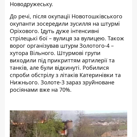
Новодружеську.
До речі, після окупації Новотошківського
окупанти зосередили зусилля на штурмі
Оріхового. Ідуть дуже інтенсивні
стрілецькі бої – вулиця за вулицею. Також
ворог організував штурм Золотого-4 –
хутора Вільного. Штурмові групи
виходили під прикриттям артилерії та
танків, але були відкинуті. Робилися
спроби обстрілу з літаків Катеринівки та
Нижнього. Золоте-3 зараз зруйноване
росіянами вже на 70%.