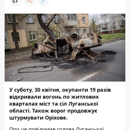
👍
У суботу, 30 квітня, окупанти 19 разів
відкривали вогонь по житлових
кварталах міст та сіл Луганської
області. Також ворог продовжує
штурмувати Оріхове.
Про це
повідомив
голова Луганської