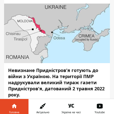
Невизнане Придністров'я готують до
війни з Україною. На території ПМР
надрукували великий тираж газети
Придністров'я, датований 2 травня 2022
року.
Про це повідомляє
Інформатор
з
посиланням на
прес-службу
Головного
Головна
Актуально
Україна на часі
Youtube