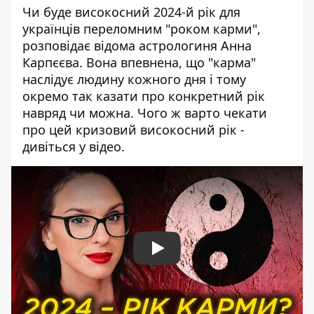
Чи буде високосний 2024-й рік для
українців переломним "роком карми",
розповідає відома астрологиня Анна
Карпєєва. Вона впевнена, що "карма"
наслідує людину кожного дня і тому
окремо так казати про конкретний рік
навряд чи можна. Чого ж варто чекати
про цей кризовий високосний рік -
дивіться у відео.
Play