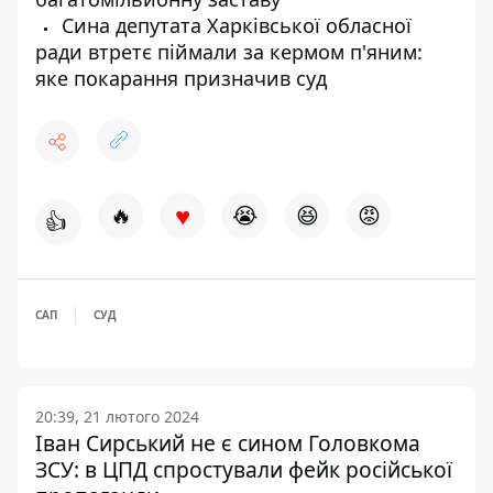
Сина депутата Харківської обласної
ради втретє піймали за кермом п'яним:
яке покарання призначив суд
♥
🔥
😭
😆
😡
👍
САП
СУД
20:39, 21 лютого 2024
Іван Сирський не є сином Головкома
ЗСУ: в ЦПД спростували фейк російської