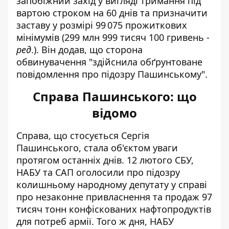
запобіжний захід у вигляді тримання під
вартою строком на 60 днів та призначити
заставу у розмірі 99 075 прожиткових
мінімумів (299 млн 999 тисяч 100 гривень -
ред
.). Він додав, що сторона
обвинувачення "здійснила обґрунтоване
повідомлення про підозру Пашинському".
Справа Пашинського: що
відомо
Справа, що стосується Сергія
Пашинського, стала об'єктом уваги
протягом останніх днів. 12 лютого СБУ,
НАБУ та САП оголосили про підозру
колишньому народному депутату у справі
про незаконне привласнення та продаж 97
тисяч тонн конфіскованих нафтопродуктів
для потреб армії. Того ж дня, НАБУ