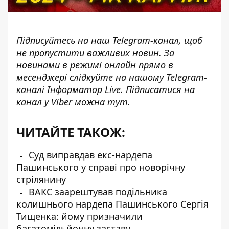
Підписуйтесь на наш
Telegram-канал
, щоб
не пропустити важливих новин. За
новинами в режимі онлайн прямо в
месенджері слідкуйте на нашому Telegram-
каналі
Інформатор Live
. Підписатися на
канал у Viber можна
тут
.
ЧИТАЙТЕ ТАКОЖ:
Суд виправдав екс-нардепа
Пашинського у справі про новорічну
стрілянину
ВАКС заарештував подільника
колишнього нардепа Пашинського Сергія
Тищенка: йому призначили
багатомільйонну заставу