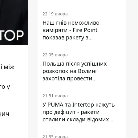
Reuters розкрили деталі
22:19 вчора
Наш гнів неможливо
виміряти - Fire Point
показав ракету з
загадковою позначкою 723
22:05 вчора
Польща після успішних
і між
розкопок на Волині
.
захотіла провести
ексгумацію у нових місцях
го у
21:51 вчора
У PUMA та Intertop кажуть
про дефіцит - ракети
чич
спалили склади відомих
брендів
21:35 вчора