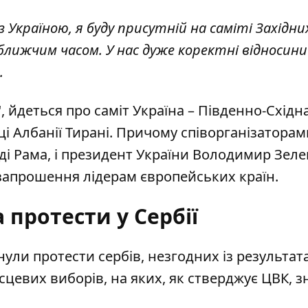
з Україною, я буду присутній на саміті Західни
йближчим часом. У нас дуже коректні відносини
.
йдеться про саміт Україна – Південно-Східн
ці Албанії Тирані. Причому співорганізаторам
 Еді Рама, і президент України Володимир Зел
 запрошення лідерам європейських країн.
 протести у Сербії
нули протести сербів
, незгодних із результа
сцевих виборів, на яких, як стверджує ЦВК, з