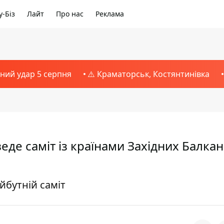
-Біз
Лайт
Про нас
Реклама
тний удар 5 серпня
⚠️ Краматорськ, Костянтинівка
е саміт із країнами Західних Балкан
йбутній саміт