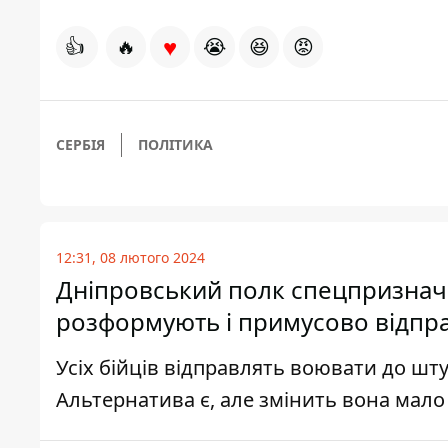
♥
👍
🔥
😭
😆
😡
СЕРБІЯ
ПОЛІТИКА
12:31, 08 лютого 2024
Дніпровський полк спецпризначе
розформують і примусово відпр
Усіх бійців відправлять воювати до шту
Альтернатива є, але змінить вона мало