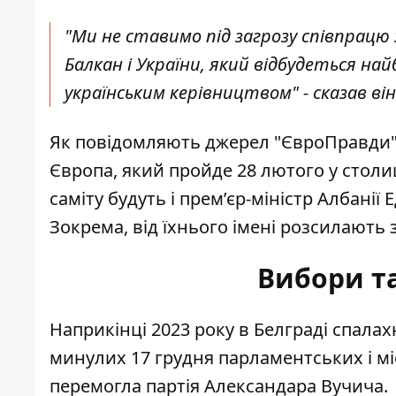
"Ми не ставимо під загрозу співпрацю 
Балкан і України, який відбудеться на
українським керівництвом" - сказав він
Як повідомляють джерел "ЄвроПравди", 
Європа, який пройде 28 лютого у столи
саміту будуть і прем’єр-міністр Албанії
Зокрема, від їхнього імені розсилають
Вибори та
Наприкінці 2023 року в Белграді
спалах
минулих 17 грудня парламентських і мі
перемогла партія Александара Вучича.