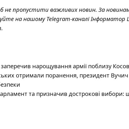
об не пропустити важливих новин. За новина
куйте на нашому Telegram-каналі
Інформатор L
т
.
 заперечив нарощування армії поблизу Косо
йських отримали поранення, президент Вучич
безпеки
парламент та призначив дострокові вибори: 