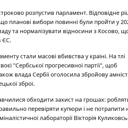
строково розпустив парламент. Відповідне р
, що планові вибори повинні були пройти у 202
ладу та
нормалізувати відносини з Косово
, щ
 ЄС.
енту стали масові вбивства у країні. На тлі
воєї "Сербської прогресивної партії", щоб
кож влада Сербії оголосила збройову амніст
цької зброї.
чилися обходити захист на грошах: роблят
правильно перевіряти купюри і не потрапити 
іналістичної лабораторії Вікторія Куликовсь