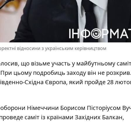
оректні відносини з українським керівництвом
лосив, що візьме участь у майбутньому саміт
 При цьому подробиць заходу він не розкрив
Південно-Східна Європа, який пройде 28 люто
ом оборони Німеччини Борисом Пісторіусом Ву
проведе саміт із країнами Західних Балкан
,