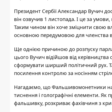
Президент Сербії Александар Вучич до
він озвучив 1 листопада. І це за умови
Таким чином він хоче зміцнити свою в
основною передумовою для членства в
Ще однією причиною до розпуску парлам
цього
Вучич відійшов від керівництва
с
сформувати ширший політичний рух. Та
посилення контролю за носінням стріле
Нагадаємо, що Фальшивомонетники нав
тиснення і голографічні елементи. Як 
фальшивку, розкриває фахівчиня з крим