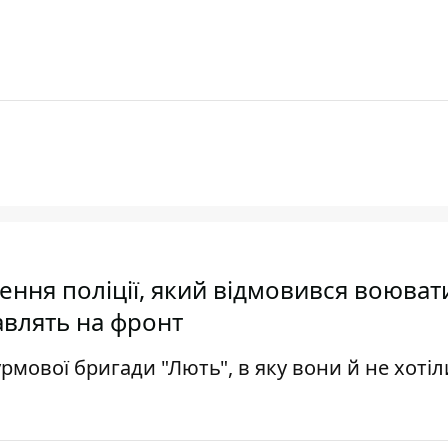
ння поліції, який відмовився воюват
авлять на фронт
рмової бригади "Лють", в яку вони й не хотіл