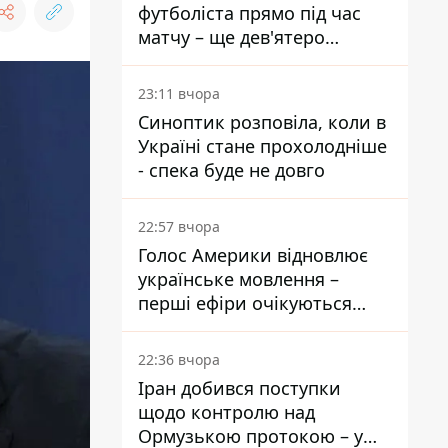
футболіста прямо під час
матчу – ще дев'ятеро
постраждали
23:11 вчора
Синоптик розповіла, коли в
Україні стане прохолодніше
- спека буде не довго
22:57 вчора
Голос Америки відновлює
українське мовлення –
перші ефіри очікуються
наступного тижня
22:36 вчора
Іран добився поступки
щодо контролю над
Ормузькою протокою – у