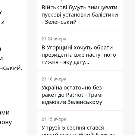
Військові будуть знищувати
х
пускові установки балістики
 з
- Зеленський
21:24 вчора
В Угорщині хочуть обрати
а
президента вже наступного
и
тижня - яку дату
енський.
пропонують
21:18 вчора
Україна остаточно без
ракет до Patriot - Трамп
відмовив Зеленському
тами
21:15 вчора
нову
У Грузії 5 серпня стався
новий масштабний блекаут