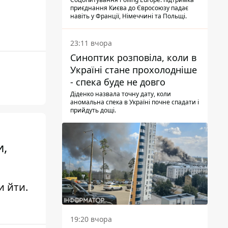
опитування
приєднання Києва до Євросоюзу падає
навіть у Франції, Німеччині та Польщі.
23:11 вчора
Синоптик розповіла, коли в
Україні стане прохолодніше
- спека буде не довго
Діденко назвала точну дату, коли
аномальна спека в Україні почне спадати і
прийдуть дощі.
и,
и йти.
19:20 вчора