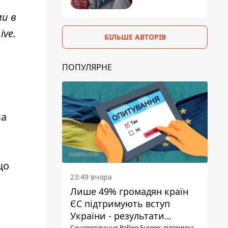
ми в
ive
.
БІЛЬШЕ АВТОРІВ
ПОПУЛЯРНЕ
ва
що
23:49 вчора
Лише 49% громадян країн
ЄС підтримують вступ
України - результати
Соцопитування Polling Europe: підтримка