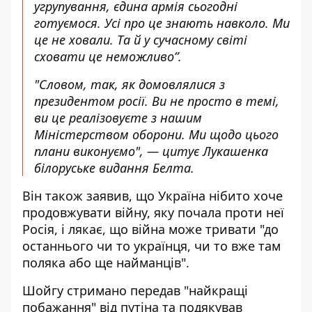
угрупування, єдина армія сьогодні
готуємося. Усі про це знають навколо. Ми
це не ховали. Та й у сучасному світі
сховати це неможливо”.
"Словом, так, як домовлялися з
президентом росії. Ви не просто в темі,
ви це реалізовуєте з нашим
Міністерством оборони. Ми щодо цього
плани виконуємо", — цитує Лукашенка
білоруське
видання Белта
.
Він також заявив, що Україна нібито хоче
продовжувати війну, яку почала проти неї
Росія, і лякає, що війна може тривати "до
останнього чи то українця, чи то вже там
поляка або ще найманців".
Шойгу стримано передав "найкращі
побажання" від путіна та подякував