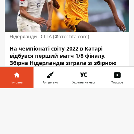
Нідерланди - США (Фото: fifa.com)
На чемпіонаті світу-2022 в Катарі
відбувся перший матч 1/8 фіналу.
Збірна Нідерландів
зіграла зі збірною
США
. Нідерланди здобули перемогу і у
чвертьфіналі вийдуть на переможця
Головна
Актуально
Україна на часі
Youtube
матчу Аргентина - Австралія.
Інформатор у
У суботу, 3 грудня, на Чемпіонаті світу-2022
Завантажити
телефоні
👉
пройшов перший поєдинок стадії 1/8
фіналу. Збірна Нідерландів зіграє зві
збірною США. Інформатор проводив
текстову трансляцію матчу.