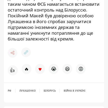
таким чином ФСБ намагається встановити
остаточний контроль над Білоруссю.
Покійний
Макей
був довіреною особою
Лукашенка в його спробах заручитися
підтримкою іноземних держав та
намаганні уникнути потрапляння до ще
більшої залежності від кремля.
♥
🔥
😭
😆
😡
👍
РФ
ЛУКАШЕНКО
БІЛОРУСЬ
ВІЙНА В УКРАЇНІ