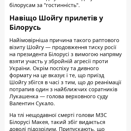
білорусам за "гостинність".
Навіщо Шойгу прилетів у
Білорусь
Найімовірніша причина такого раптового
візиту Шойгу — продовження тиску росії
на президента Білорусі з вимогою напряму
взяти участь у збройній агресії проти
України. Окрім поспіху та дивного
формату на це вказує і те, що приїзд
Шойгу збігся в часі з тим, що до реанімації
потрапив один з найближчих соратників
Лукашенка — голова верховного суду
Валентин Сукало.
На тлі нещодавної смерті голови МЗС
Білорусі Макея, такий збіг видається
доволі підозрілим. Припускають, що