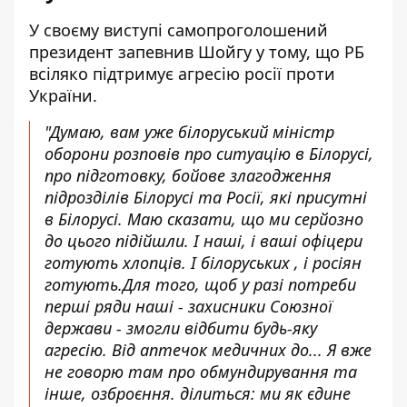
У своєму виступі самопроголошений
президент запевнив Шойгу у тому, що РБ
всіляко підтримує агресію росії проти
України.
"Думаю, вам уже білоруський міністр
оборони розповів про ситуацію в Білорусі,
про підготовку, бойове злагодження
підрозділів Білорусі та Росії, які присутні
в Білорусі. Маю сказати, що ми серйозно
до цього підійшли. І наші, і ваші офіцери
готують хлопців. І білоруських , і росіян
готують.Для того, щоб у разі потреби
перші ряди наші - захисники Союзної
держави - змогли відбити будь-яку
агресію. Від аптечок медичних до... Я вже
не говорю там про обмундирування та
інше, озброєння. ділиться: ми як єдине