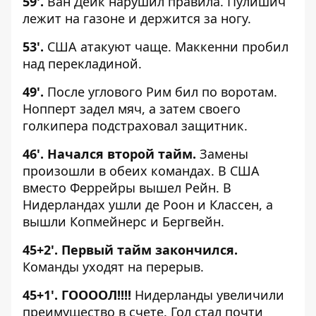
59'.
Ван Дейк нарушил правила. Пулишич
лежит на газоне и держится за ногу.
53'.
США атакуют чаще. Маккенни пробил
над перекладиной.
49'.
После углового Рим бил по воротам.
Нопперт задел мяч, а затем своего
голкипера подстраховал защитник.
46'. Начался второй тайм.
Замены
произошли в обеих командах. В США
вместо Феррейры вышел Рейн. В
Нидерландах ушли де Роон и Классен, а
вышли Копмейнерс и Бергвейн.
45
+2
'. Первый тайм закончился.
Команды уходят на перерыв.
45
+1
'. ГООООЛ!!!!
Нидерланды увеличили
преимущество в счете. Гол стал почти