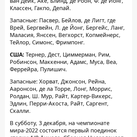
ван Дейк, Аке, Блинд, де Роон, Ф. де Йонг,
Классен, Гакпо, Депай.
Запасные: Пасвер, Бейлов, де Лигт, где
Врей, Бергвейн, Л. де Йонг, Бергейс, Ланг,
Маласия, Янссен, Вегхорст, Копмейнерс,
Тейлор, Симонс, Фримпонг.
США:
Тернер, Дест, Циммерман, Рим,
Робинсон, Маккенни, Адамс, Муса, Веа,
Феррейра, Пулишич.
Запасные: Хорват, Джонсон, Рейна,
Ааронсон, де ла Торре, Лонг, Моррис,
Ролдан, Ш. Мур, Райт, Картер-Викерс,
Эдлин, Перри-Акоста, Райт, Саргент,
Скалли.
В субботу, 3 декабря, на чемпионате
мира-2022 состоится первый поединок