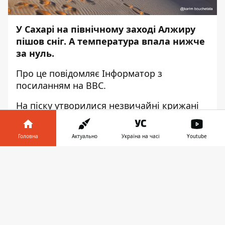
У Сахарі на північному заході Алжиру
пішов сніг. А температура впала нижче
за нуль.
Про це повідомляє
Інформатор
з
посиланням на
BBC
.
На піску утворилися незвичайні крижані
візерунки. Сніг в Айн-Сефрі прикрив пісок
лише на кілька міліметрів.
Головна
Актуально
Україна на часі
Youtube
Відомо, що температура у місті падала
Інформатор у
нижче за нуль протягом останніх трьох
Завантажити
телефоні
👉
днів. Хоча це лише на кілька градусів
холодніше, ніж у середньому о цій порі
року.
Сніг у пустелі йде не вперше. Раніше він