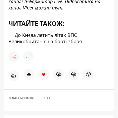
каналі
Інформатор Live
. Підписатися на
канал Viber можна
тут
.
ЧИТАЙТЕ ТАКОЖ:
До Києва летить літак ВПС
Великобританії: на борті зброя
♥
🔥
😭
😆
😡
👍
ВЕЛИКА БРИТАНІЯ
ЛІТАК