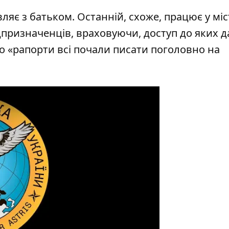
яє з батьком. Останній, схоже, працює у міст
цпризначенців, враховуючи, доступ до яких 
що «рапорти всі почали писати поголовно на