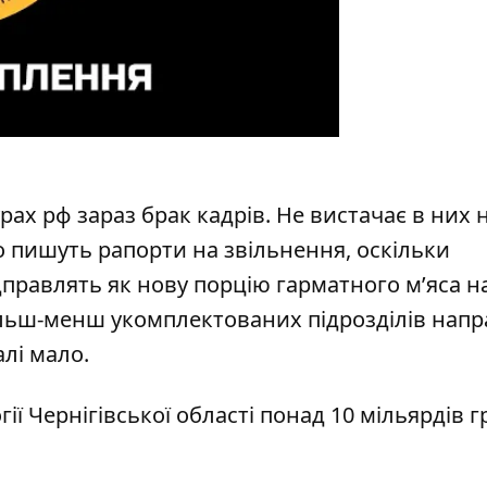
рах рф зараз брак кадрів. Не вистачає в них н
о пишуть рапорти на звільнення, оскільки
ідправлять як нову порцію гарматного м’яса н
ільш-менш укомплектованих підрозділів нап
алі мало.
ії Чернігівської області понад 10 мільярдів 