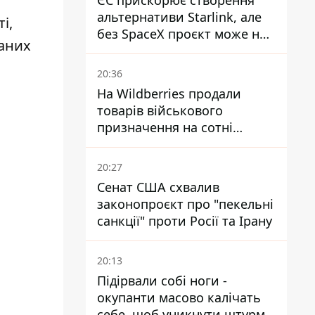
ЄС прискорює створення
альтернативи Starlink, але
і,
без SpaceX проєкт може не
даних
обійтися
20:36
На Wildberries продали
товарів військового
призначення на сотні
мільйонів, але удари ЗСУ
змінили ситуацію
20:27
Сенат США схвалив
законопроєкт про "пекельні
санкції" проти Росії та Ірану
20:13
Підірвали собі ноги -
окупанти масово калічать
себе, щоб уникнути штурмів