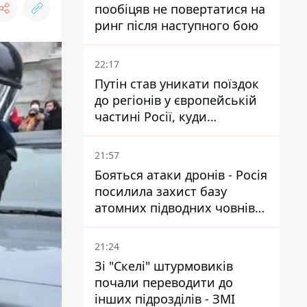
пообіцяв не повертатися на
ринг після наступного бою
22:17
Путін став уникати поїздок
до регіонів у європейській
частині Росії, куди
регулярно долітають дрони
21:57
Бояться атаки дронів - Росія
посилила захист базу
атомних підводних човнів
за 7400 км від України
21:24
Зі "Скелі" штурмовиків
почали переводити до
інших підрозділів - ЗМІ