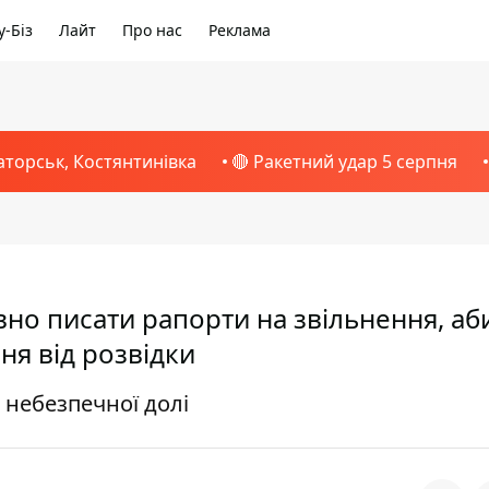
-Біз
Лайт
Про нас
Реклама
аторськ, Костянтинівка
🔴 Ракетний удар 5 серпня
вно писати рапорти на звільнення, аби
ня від розвідки
я небезпечної долі