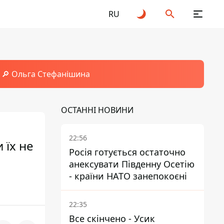
RU
🔎 Ольга Стефанішина
ОСТАННІ НОВИНИ
22:56
 їх не
Росія готується остаточно
анексувати Південну Осетію
- країни НАТО занепокоєні
22:35
Все скінчено - Усик