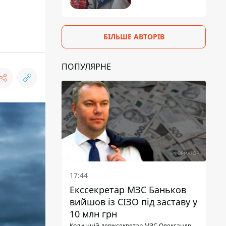
БІЛЬШЕ АВТОРІВ
ПОПУЛЯРНЕ
17:44
Екссекретар МЗС Баньков
вийшов із СІЗО під заставу у
10 млн грн
Колишній держсекретар МЗС Олександр