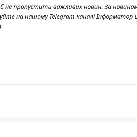
об не пропустити важливих новин. За новина
куйте на нашому Telegram-каналі
Інформатор L
т
.