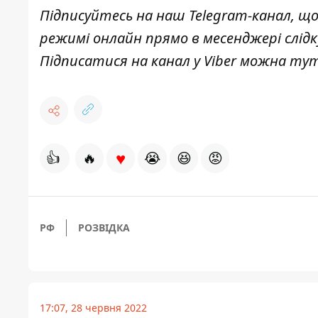
Підписуйтесь на наш
Telegram-канал
, щ
режимі онлайн прямо в месенджері слід
Підписатися на канал у Viber можна
ту
♥
👍
🔥
😭
😆
😡
РФ
РОЗВІДКА
17:07, 28 червня 2022