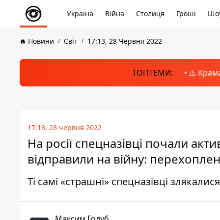
Україна
Війна
Столиця
Гроші
Шоу
Новини
Світ
17:13, 28 Червня 2022
ТОПТЕМИ:
⚠️ Крам
17:13, 28 червня 2022
На росії спецназівці почали акти
відправили на війну: перехоплен
Ті самі «страшні» спецназівці злякалис
Максим Голуб