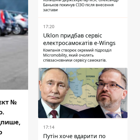
Баньков покинув СІЗО після внесення
застави
17:20
Uklon придбав сервіс
електросамокатів e-Wings
Компанія створює окремий підрозділ
Micromobility, який очолять
співзасновники сервісу самокатів.
єкт №
о.
дпише,
17:14
о
Путін хоче вдарити по