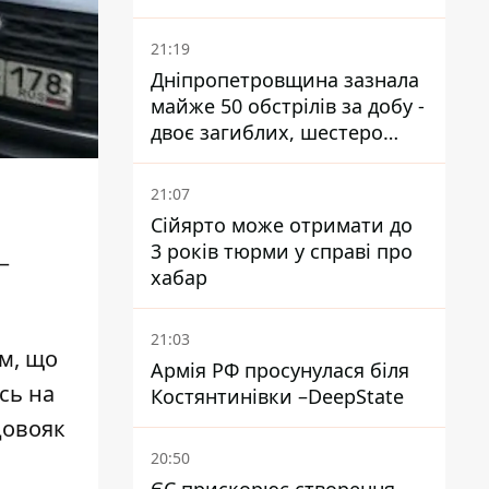
21:19
Дніпропетровщина зазнала
майже 50 обстрілів за добу -
двоє загиблих, шестеро
постраждалих
21:07
Сійярто може отримати до
3 років тюрми у справі про
–
хабар
21:03
им, що
Армія РФ просунулася біля
сь на
Костянтинівки –DeepState
довояк
20:50