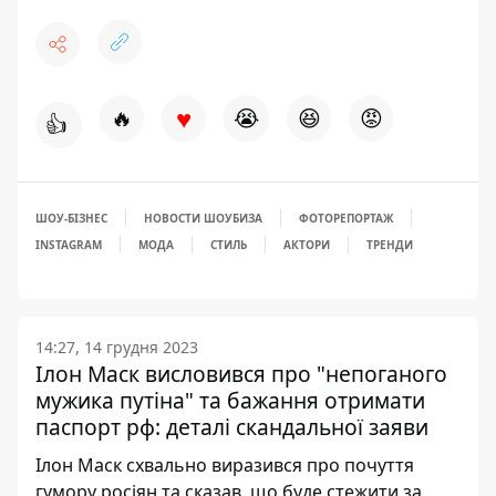
♥
🔥
😭
😆
😡
👍
ШОУ-БІЗНЕС
НОВОСТИ ШОУБИЗА
ФОТОРЕПОРТАЖ
INSTAGRAM
МОДА
СТИЛЬ
АКТОРИ
ТРЕНДИ
14:27, 14 грудня 2023
Ілон Маск висловився про "непоганого
мужика путіна" та бажання отримати
паспорт рф: деталі скандальної заяви
Ілон Маск схвально виразився про почуття
гумору росіян та сказав, що буде стежити за