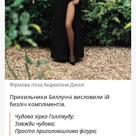
Фірмова поза Анджеліни Джолі
Прихильники Беллуччі висловили їй
безліч компліментів.
Чудова зірка Голлівуду;
Завжди чудова;
Просто приголомшлива фігура;