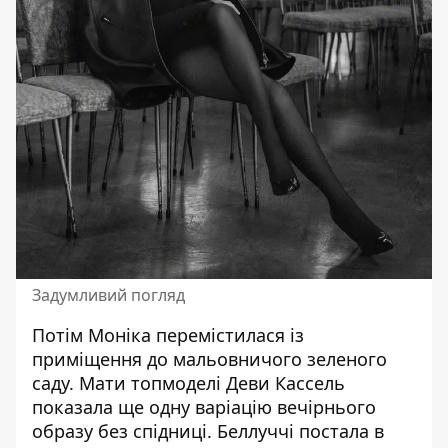
Задумливий погляд
Потім Моніка перемістилася із
приміщення до мальовничого зеленого
саду. Мати топмоделі
Деви Кассель
показала ще одну варіацію вечірнього
образу без спідниці. Беллуччі постала в