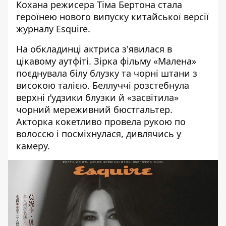
Кохана режисера Тіма Бертона стала
героїнею нового випуску китайської версії
журналу Esquire.
На обкладинці актриса з'явилася в
цікавому аутфіті.
Зірка фільму
«Малена»
поєднувала білу блузку та чорні штани з
високою талією. Беллуччі
розстебнула
верхні ґудзики блузки
й «засвітила»
чорний мереживний бюстгальтер.
Акторка кокетливо провела рукою по
волоссю і посміхнулася, дивлячись у
камеру.