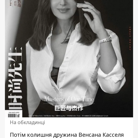
На обкладинці
Потім колишня дружина
Венсана Касселя