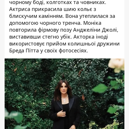
чорному боді, колготках та човниках.
Актриса прикрасила шию кольє з
блискучим камінням. Вона утеплилася за
допомогою чорного тренча. Моніка
повторила фірмову позу Анджеліни Джолі,
виставивши стегно убік. Акторка іноді
використовує прийом колишньої дружини
Бреда Пітта у своїх фотосесіях.