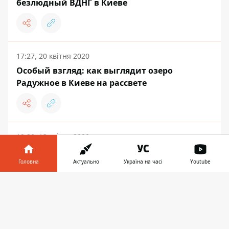
безлюдный ВДНГ в Киеве
17:27, 20 квітня 2020
Особый взгляд: как выглядит озеро
Радужное в Киеве на рассвете
19:28, 13 квітня 2020
Особый взгляд на карантин: красивый Киев
в лучах весеннего солнца
Головна
Актуально
Україна на часі
Youtube
Інформатор у
Завантажити
телефоні
👉
ЖИТТЯ