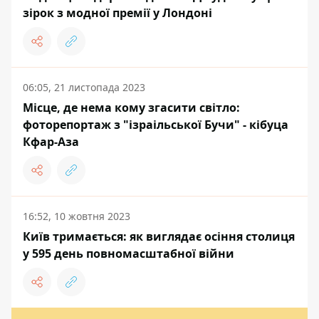
зірок з модної премії у Лондоні
06:05, 21 листопада 2023
Місце, де нема кому згасити світло:
фоторепортаж з "ізраільської Бучи" - кібуца
Кфар-Аза
16:52, 10 жовтня 2023
Київ тримається: як виглядає осіння столиця
у 595 день повномасштабної війни